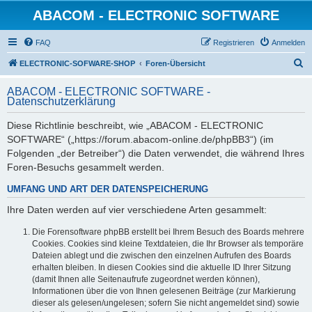
ABACOM - ELECTRONIC SOFTWARE
FAQ
Registrieren
Anmelden
S
ELECTRONIC-SOFWARE-SHOP
Foren-Übersicht
u
ABACOM - ELECTRONIC SOFTWARE -
c
Datenschutzerklärung
h
Diese Richtlinie beschreibt, wie „ABACOM - ELECTRONIC
e
SOFTWARE“ („https://forum.abacom-online.de/phpBB3“) (im
Folgenden „der Betreiber“) die Daten verwendet, die während Ihres
Foren-Besuchs gesammelt werden.
UMFANG UND ART DER DATENSPEICHERUNG
Ihre Daten werden auf vier verschiedene Arten gesammelt:
Die Forensoftware phpBB erstellt bei Ihrem Besuch des Boards mehrere
Cookies. Cookies sind kleine Textdateien, die Ihr Browser als temporäre
Dateien ablegt und die zwischen den einzelnen Aufrufen des Boards
erhalten bleiben. In diesen Cookies sind die aktuelle ID Ihrer Sitzung
(damit Ihnen alle Seitenaufrufe zugeordnet werden können),
Informationen über die von Ihnen gelesenen Beiträge (zur Markierung
dieser als gelesen/ungelesen; sofern Sie nicht angemeldet sind) sowie