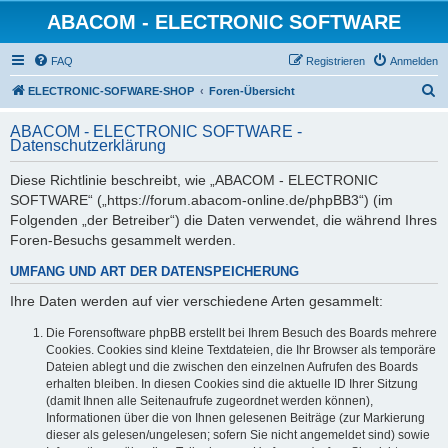
ABACOM - ELECTRONIC SOFTWARE
FAQ
Registrieren
Anmelden
S
ELECTRONIC-SOFWARE-SHOP
Foren-Übersicht
u
ABACOM - ELECTRONIC SOFTWARE -
c
Datenschutzerklärung
h
Diese Richtlinie beschreibt, wie „ABACOM - ELECTRONIC
e
SOFTWARE“ („https://forum.abacom-online.de/phpBB3“) (im
Folgenden „der Betreiber“) die Daten verwendet, die während Ihres
Foren-Besuchs gesammelt werden.
UMFANG UND ART DER DATENSPEICHERUNG
Ihre Daten werden auf vier verschiedene Arten gesammelt:
Die Forensoftware phpBB erstellt bei Ihrem Besuch des Boards mehrere
Cookies. Cookies sind kleine Textdateien, die Ihr Browser als temporäre
Dateien ablegt und die zwischen den einzelnen Aufrufen des Boards
erhalten bleiben. In diesen Cookies sind die aktuelle ID Ihrer Sitzung
(damit Ihnen alle Seitenaufrufe zugeordnet werden können),
Informationen über die von Ihnen gelesenen Beiträge (zur Markierung
dieser als gelesen/ungelesen; sofern Sie nicht angemeldet sind) sowie