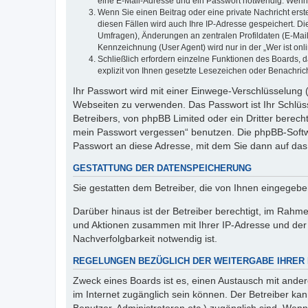
eine E-Mail-Adresse und ein Passwort notwendig. Wenn du
Wenn Sie einen Beitrag oder eine private Nachricht erst
diesen Fällen wird auch Ihre IP-Adresse gespeichert. D
Umfragen), Änderungen an zentralen Profildaten (E-Mai
Kennzeichnung (User Agent) wird nur in der „Wer ist onl
Schließlich erfordern einzelne Funktionen des Boards,
explizit von Ihnen gesetzte Lesezeichen oder Benachric
Ihr Passwort wird mit einer Einwege-Verschlüsselung (
Webseiten zu verwenden. Das Passwort ist Ihr Schlüss
Betreibers, von phpBB Limited oder ein Dritter berec
mein Passwort vergessen“ benutzen. Die phpBB-Softw
Passwort an diese Adresse, mit dem Sie dann auf das
GESTATTUNG DER DATENSPEICHERUNG
Sie gestatten dem Betreiber, die von Ihnen eingegeb
Darüber hinaus ist der Betreiber berechtigt, im Rahm
und Aktionen zusammen mit Ihrer IP-Adresse und der 
Nachverfolgbarkeit notwendig ist.
REGELUNGEN BEZÜGLICH DER WEITERGABE IHRER
Zweck eines Boards ist es, einen Austausch mit andere
im Internet zugänglich sein können. Der Betreiber kan