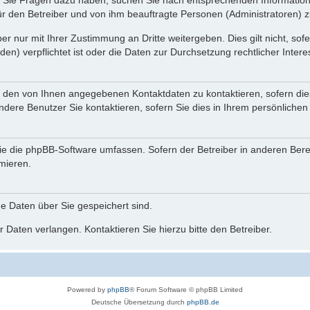
nn Sie Fragen dazu haben, suchen Sie nach entsprechenden Information
für den Betreiber und von ihm beauftragte Personen (Administratoren) z
r nur mit Ihrer Zustimmung an Dritte weitergeben. Dies gilt nicht, so
n) verpflichtet ist oder die Daten zur Durchsetzung rechtlicher Interes
r den von Ihnen angegebenen Kontaktdaten zu kontaktieren, sofern die
andere Benutzer Sie kontaktieren, sofern Sie dies in Ihrem persönlichen
, die die phpBB-Software umfassen. Sofern der Betreiber in anderen Be
rmieren.
he Daten über Sie gespeichert sind.
 Daten verlangen. Kontaktieren Sie hierzu bitte den Betreiber.
Powered by
phpBB
® Forum Software © phpBB Limited
Deutsche Übersetzung durch
phpBB.de