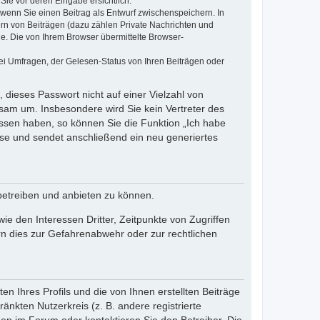
Sie vor deren Eingabe ersichtlich.
, wenn Sie einen Beitrag als Entwurf zwischenspeichern. In
ern von Beiträgen (dazu zählen Private Nachrichten und
e. Die von Ihrem Browser übermittelte Browser-
ei Umfragen, der Gelesen-Status von Ihren Beiträgen oder
 dieses Passwort nicht auf einer Vielzahl von
sam um. Insbesondere wird Sie kein Vertreter des
essen haben, so können Sie die Funktion „Ich habe
se und sendet anschließend ein neu generiertes
betreiben und anbieten zu können.
e den Interessen Dritter, Zeitpunkte von Zugriffen
n dies zur Gefahrenabwehr oder zur rechtlichen
n Ihres Profils und die von Ihnen erstellten Beiträge
änkten Nutzerkreis (z. B. andere registrierte