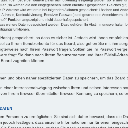
rch den Betreiber weitere Daten als notwendig festgelegt wurden, so ist dies für 
ellen, so werden die dort eingegebenen Daten ebenfalls gespeichert. Gleiches gilt
ie IP-Adresse wird weiterhin bei folgenden Aktionen gespeichert: Löschen und Änd
l-Adresse, Kontoaktivierung, Benutzer-Passwort) und gescheiterte Anmeldeversuch
ine?“-Funktion angezeigt und nicht dauerhaft gespeichert.
 dass weitere Daten gespeichert werden. Dazu gehören Ihr Abstimmungsverhalten b
htigungsfunktionen.
Hash) gespeichert, so dass es sicher ist. Jedoch wird Ihnen empfohlen,
el zu Ihrem Benutzerkonto für das Board, also gehen Sie mit ihm sorg
htigterweise nach Ihrem Passwort fragen. Sollten Sie Ihr Passwort verg
are fragt Sie dann nach Ihrem Benutzernamen und Ihrer E-Mail-Adres
 Board zugreifen können.
enen und oben näher spezifizierten Daten zu speichern, um das Board 
en einer Interessenabwägung zwischen Ihren und seinen Interessen sowi
von Ihrem Browser übermittelter Browser-Kennung zu speichern, sofer
 DATEN
n Personen zu ermöglichen. Sie sind sich daher bewusst, dass die Date
n jedoch festlegen, dass einzelne Informationen nur für einen eingeschr