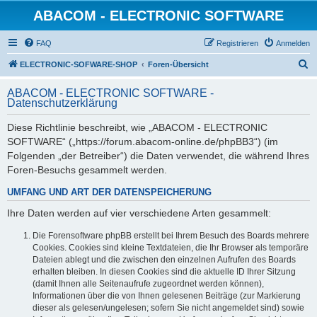
ABACOM - ELECTRONIC SOFTWARE
FAQ
Registrieren
Anmelden
S
ELECTRONIC-SOFWARE-SHOP
Foren-Übersicht
u
ABACOM - ELECTRONIC SOFTWARE -
c
Datenschutzerklärung
h
Diese Richtlinie beschreibt, wie „ABACOM - ELECTRONIC
e
SOFTWARE“ („https://forum.abacom-online.de/phpBB3“) (im
Folgenden „der Betreiber“) die Daten verwendet, die während Ihres
Foren-Besuchs gesammelt werden.
UMFANG UND ART DER DATENSPEICHERUNG
Ihre Daten werden auf vier verschiedene Arten gesammelt:
Die Forensoftware phpBB erstellt bei Ihrem Besuch des Boards mehrere
Cookies. Cookies sind kleine Textdateien, die Ihr Browser als temporäre
Dateien ablegt und die zwischen den einzelnen Aufrufen des Boards
erhalten bleiben. In diesen Cookies sind die aktuelle ID Ihrer Sitzung
(damit Ihnen alle Seitenaufrufe zugeordnet werden können),
Informationen über die von Ihnen gelesenen Beiträge (zur Markierung
dieser als gelesen/ungelesen; sofern Sie nicht angemeldet sind) sowie