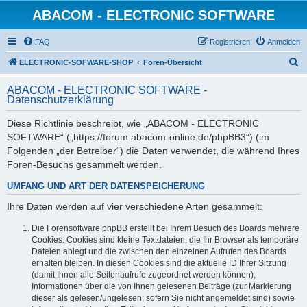
ABACOM - ELECTRONIC SOFTWARE
FAQ
Registrieren
Anmelden
S
ELECTRONIC-SOFWARE-SHOP
Foren-Übersicht
u
ABACOM - ELECTRONIC SOFTWARE -
c
Datenschutzerklärung
h
Diese Richtlinie beschreibt, wie „ABACOM - ELECTRONIC
e
SOFTWARE“ („https://forum.abacom-online.de/phpBB3“) (im
Folgenden „der Betreiber“) die Daten verwendet, die während Ihres
Foren-Besuchs gesammelt werden.
UMFANG UND ART DER DATENSPEICHERUNG
Ihre Daten werden auf vier verschiedene Arten gesammelt:
Die Forensoftware phpBB erstellt bei Ihrem Besuch des Boards mehrere
Cookies. Cookies sind kleine Textdateien, die Ihr Browser als temporäre
Dateien ablegt und die zwischen den einzelnen Aufrufen des Boards
erhalten bleiben. In diesen Cookies sind die aktuelle ID Ihrer Sitzung
(damit Ihnen alle Seitenaufrufe zugeordnet werden können),
Informationen über die von Ihnen gelesenen Beiträge (zur Markierung
dieser als gelesen/ungelesen; sofern Sie nicht angemeldet sind) sowie