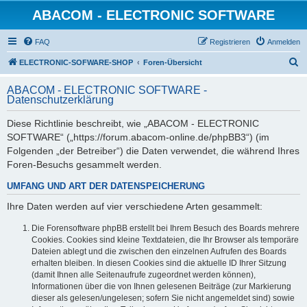
ABACOM - ELECTRONIC SOFTWARE
FAQ
Registrieren
Anmelden
S
ELECTRONIC-SOFWARE-SHOP
Foren-Übersicht
u
ABACOM - ELECTRONIC SOFTWARE -
c
Datenschutzerklärung
h
Diese Richtlinie beschreibt, wie „ABACOM - ELECTRONIC
e
SOFTWARE“ („https://forum.abacom-online.de/phpBB3“) (im
Folgenden „der Betreiber“) die Daten verwendet, die während Ihres
Foren-Besuchs gesammelt werden.
UMFANG UND ART DER DATENSPEICHERUNG
Ihre Daten werden auf vier verschiedene Arten gesammelt:
Die Forensoftware phpBB erstellt bei Ihrem Besuch des Boards mehrere
Cookies. Cookies sind kleine Textdateien, die Ihr Browser als temporäre
Dateien ablegt und die zwischen den einzelnen Aufrufen des Boards
erhalten bleiben. In diesen Cookies sind die aktuelle ID Ihrer Sitzung
(damit Ihnen alle Seitenaufrufe zugeordnet werden können),
Informationen über die von Ihnen gelesenen Beiträge (zur Markierung
dieser als gelesen/ungelesen; sofern Sie nicht angemeldet sind) sowie