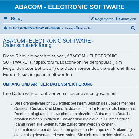
ABACOM - ELECTRONIC SOFTWARE
FAQ
Registrieren
Anmelden
S
ELECTRONIC-SOFWARE-SHOP
Foren-Übersicht
u
ABACOM - ELECTRONIC SOFTWARE -
c
Datenschutzerklärung
h
Diese Richtlinie beschreibt, wie „ABACOM - ELECTRONIC
e
SOFTWARE“ („https://forum.abacom-online.de/phpBB3“) (im
Folgenden „der Betreiber“) die Daten verwendet, die während Ihres
Foren-Besuchs gesammelt werden.
UMFANG UND ART DER DATENSPEICHERUNG
Ihre Daten werden auf vier verschiedene Arten gesammelt:
Die Forensoftware phpBB erstellt bei Ihrem Besuch des Boards mehrere
Cookies. Cookies sind kleine Textdateien, die Ihr Browser als temporäre
Dateien ablegt und die zwischen den einzelnen Aufrufen des Boards
erhalten bleiben. In diesen Cookies sind die aktuelle ID Ihrer Sitzung
(damit Ihnen alle Seitenaufrufe zugeordnet werden können),
Informationen über die von Ihnen gelesenen Beiträge (zur Markierung
dieser als gelesen/ungelesen; sofern Sie nicht angemeldet sind) sowie