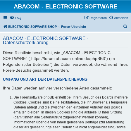
ABACOM - ELECTRONIC SOFTWARE
FAQ
Registrieren
Anmelden
S
ELECTRONIC-SOFWARE-SHOP
Foren-Übersicht
u
ABACOM - ELECTRONIC SOFTWARE -
c
Datenschutzerklärung
h
Diese Richtlinie beschreibt, wie „ABACOM - ELECTRONIC
e
SOFTWARE“ („https://forum.abacom-online.de/phpBB3“) (im
Folgenden „der Betreiber“) die Daten verwendet, die während Ihres
Foren-Besuchs gesammelt werden.
UMFANG UND ART DER DATENSPEICHERUNG
Ihre Daten werden auf vier verschiedene Arten gesammelt:
Die Forensoftware phpBB erstellt bei Ihrem Besuch des Boards mehrere
Cookies. Cookies sind kleine Textdateien, die Ihr Browser als temporäre
Dateien ablegt und die zwischen den einzelnen Aufrufen des Boards
erhalten bleiben. In diesen Cookies sind die aktuelle ID Ihrer Sitzung
(damit Ihnen alle Seitenaufrufe zugeordnet werden können),
Informationen über die von Ihnen gelesenen Beiträge (zur Markierung
dieser als gelesen/ungelesen; sofern Sie nicht angemeldet sind) sowie