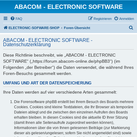
ABACOM - ELECTRONIC SOFTWARE
FAQ
Registrieren
Anmelden
S
ELECTRONIC-SOFWARE-SHOP
Foren-Übersicht
u
ABACOM - ELECTRONIC SOFTWARE -
c
Datenschutzerklärung
h
Diese Richtlinie beschreibt, wie „ABACOM - ELECTRONIC
e
SOFTWARE“ („https://forum.abacom-online.de/phpBB3“) (im
Folgenden „der Betreiber“) die Daten verwendet, die während Ihres
Foren-Besuchs gesammelt werden.
UMFANG UND ART DER DATENSPEICHERUNG
Ihre Daten werden auf vier verschiedene Arten gesammelt:
Die Forensoftware phpBB erstellt bei Ihrem Besuch des Boards mehrere
Cookies. Cookies sind kleine Textdateien, die Ihr Browser als temporäre
Dateien ablegt und die zwischen den einzelnen Aufrufen des Boards
erhalten bleiben. In diesen Cookies sind die aktuelle ID Ihrer Sitzung
(damit Ihnen alle Seitenaufrufe zugeordnet werden können),
Informationen über die von Ihnen gelesenen Beiträge (zur Markierung
dieser als gelesen/ungelesen; sofern Sie nicht angemeldet sind) sowie