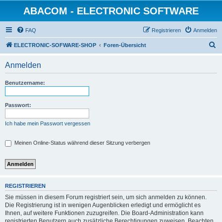
ABACOM - ELECTRONIC SOFTWARE
FAQ
Registrieren
Anmelden
S
ELECTRONIC-SOFWARE-SHOP
Foren-Übersicht
u
Anmelden
c
h
Benutzername:
e
Passwort:
Ich habe mein Passwort vergessen
Meinen Online-Status während dieser Sitzung verbergen
REGISTRIEREN
Sie müssen in diesem Forum registriert sein, um sich anmelden zu können.
Die Registrierung ist in wenigen Augenblicken erledigt und ermöglicht es
Ihnen, auf weitere Funktionen zuzugreifen. Die Board-Administration kann
registrierten Benutzern auch zusätzliche Berechtigungen zuweisen. Beachten