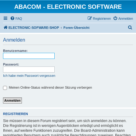
ABACOM - ELECTRONIC SOFTWARE
FAQ
Registrieren
Anmelden
S
ELECTRONIC-SOFWARE-SHOP
Foren-Übersicht
u
Anmelden
c
h
Benutzername:
e
Passwort:
Ich habe mein Passwort vergessen
Meinen Online-Status während dieser Sitzung verbergen
REGISTRIEREN
Sie müssen in diesem Forum registriert sein, um sich anmelden zu können.
Die Registrierung ist in wenigen Augenblicken erledigt und ermöglicht es
Ihnen, auf weitere Funktionen zuzugreifen. Die Board-Administration kann
registrierten Benutzern auch zusätzliche Berechtigungen zuweisen. Beachten