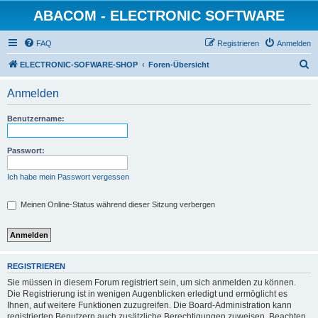
ABACOM - ELECTRONIC SOFTWARE
FAQ
Registrieren
Anmelden
S
ELECTRONIC-SOFWARE-SHOP
Foren-Übersicht
u
Anmelden
c
h
Benutzername:
e
Passwort:
Ich habe mein Passwort vergessen
Meinen Online-Status während dieser Sitzung verbergen
REGISTRIEREN
Sie müssen in diesem Forum registriert sein, um sich anmelden zu können.
Die Registrierung ist in wenigen Augenblicken erledigt und ermöglicht es
Ihnen, auf weitere Funktionen zuzugreifen. Die Board-Administration kann
registrierten Benutzern auch zusätzliche Berechtigungen zuweisen. Beachten