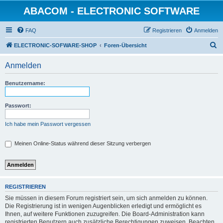
ABACOM - ELECTRONIC SOFTWARE
FAQ
Registrieren
Anmelden
S
ELECTRONIC-SOFWARE-SHOP
Foren-Übersicht
u
Anmelden
c
h
Benutzername:
e
Passwort:
Ich habe mein Passwort vergessen
Meinen Online-Status während dieser Sitzung verbergen
REGISTRIEREN
Sie müssen in diesem Forum registriert sein, um sich anmelden zu können.
Die Registrierung ist in wenigen Augenblicken erledigt und ermöglicht es
Ihnen, auf weitere Funktionen zuzugreifen. Die Board-Administration kann
registrierten Benutzern auch zusätzliche Berechtigungen zuweisen. Beachten