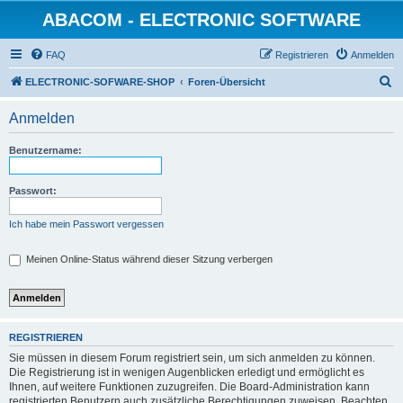
ABACOM - ELECTRONIC SOFTWARE
FAQ
Registrieren
Anmelden
S
ELECTRONIC-SOFWARE-SHOP
Foren-Übersicht
u
Anmelden
c
h
Benutzername:
e
Passwort:
Ich habe mein Passwort vergessen
Meinen Online-Status während dieser Sitzung verbergen
REGISTRIEREN
Sie müssen in diesem Forum registriert sein, um sich anmelden zu können.
Die Registrierung ist in wenigen Augenblicken erledigt und ermöglicht es
Ihnen, auf weitere Funktionen zuzugreifen. Die Board-Administration kann
registrierten Benutzern auch zusätzliche Berechtigungen zuweisen. Beachten