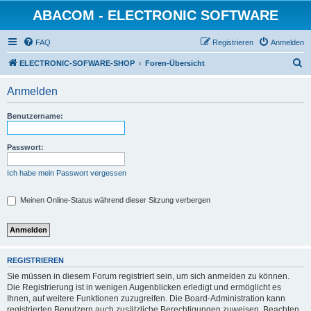
ABACOM - ELECTRONIC SOFTWARE
FAQ
Registrieren
Anmelden
S
ELECTRONIC-SOFWARE-SHOP
Foren-Übersicht
u
Anmelden
c
h
Benutzername:
e
Passwort:
Ich habe mein Passwort vergessen
Meinen Online-Status während dieser Sitzung verbergen
REGISTRIEREN
Sie müssen in diesem Forum registriert sein, um sich anmelden zu können.
Die Registrierung ist in wenigen Augenblicken erledigt und ermöglicht es
Ihnen, auf weitere Funktionen zuzugreifen. Die Board-Administration kann
registrierten Benutzern auch zusätzliche Berechtigungen zuweisen. Beachten