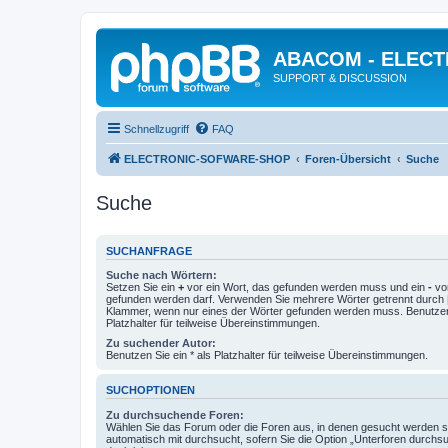
ABACOM - ELEC
SUPPORT & DISCUSSION
Schnellzugriff
FAQ
ELECTRONIC-SOFWARE-SHOP
Foren-Übersicht
Suche
Suche
SUCHANFRAGE
Suche nach Wörtern:
Setzen Sie ein
+
vor ein Wort, das gefunden werden muss und ein
-
vor
gefunden werden darf. Verwenden Sie mehrere Wörter getrennt durch
Klammer, wenn nur eines der Wörter gefunden werden muss. Benutzen 
Platzhalter für teilweise Übereinstimmungen.
Zu suchender Autor:
Benutzen Sie ein * als Platzhalter für teilweise Übereinstimmungen.
SUCHOPTIONEN
Zu durchsuchende Foren:
Wählen Sie das Forum oder die Foren aus, in denen gesucht werden so
automatisch mit durchsucht, sofern Sie die Option „Unterforen durchs