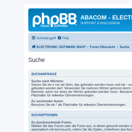
ABACOM - ELEC
SUPPORT & DISCUSSION
Schnellzugriff
FAQ
ELECTRONIC-SOFWARE-SHOP
Foren-Übersicht
Suche
Suche
SUCHANFRAGE
Suche nach Wörtern:
Setzen Sie ein
+
vor ein Wort, das gefunden werden muss und ein
-
vor
gefunden werden darf. Verwenden Sie mehrere Wörter getrennt durch
Klammer, wenn nur eines der Wörter gefunden werden muss. Benutzen 
Platzhalter für teilweise Übereinstimmungen.
Zu suchender Autor:
Benutzen Sie ein * als Platzhalter für teilweise Übereinstimmungen.
SUCHOPTIONEN
Zu durchsuchende Foren:
Wählen Sie das Forum oder die Foren aus, in denen gesucht werden so
automatisch mit durchsucht, sofern Sie die Option „Unterforen durchs