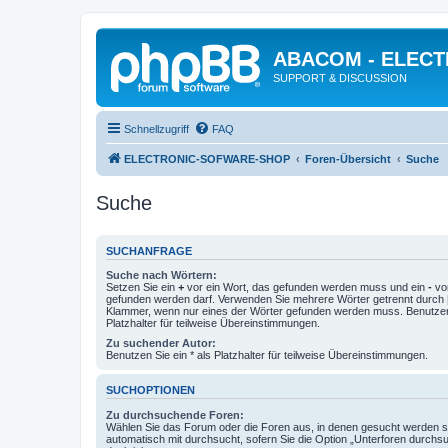
ABACOM - ELEC
SUPPORT & DISCUSSION
Schnellzugriff
FAQ
ELECTRONIC-SOFWARE-SHOP
Foren-Übersicht
Suche
Suche
SUCHANFRAGE
Suche nach Wörtern:
Setzen Sie ein
+
vor ein Wort, das gefunden werden muss und ein
-
vor
gefunden werden darf. Verwenden Sie mehrere Wörter getrennt durch
Klammer, wenn nur eines der Wörter gefunden werden muss. Benutzen 
Platzhalter für teilweise Übereinstimmungen.
Zu suchender Autor:
Benutzen Sie ein * als Platzhalter für teilweise Übereinstimmungen.
SUCHOPTIONEN
Zu durchsuchende Foren:
Wählen Sie das Forum oder die Foren aus, in denen gesucht werden so
automatisch mit durchsucht, sofern Sie die Option „Unterforen durchs