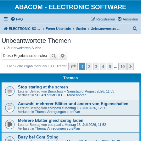
ABACOM - ELECTRONIC SOFTWARE
FAQ
Registrieren
Anmelden
S
ELECTRONIC-SOFWARE-SHOP
Foren-Übersicht
Suche
Unbeantwortete Themen
u
Unbeantwortete Themen
c
Zur erweiterten Suche
h
Suche
Erweiterte Suche
e
Seite
1
von
10
1
2
3
4
5
10
Nä
Die Suche ergab mehr als 1000 Treffer
…
Themen
Stop staring at the screen
Letzter Beitrag von
Burschulz
«
Samstag 8. August 2026, 11:53
Verfasst in
SPLAN SYMBOLE - Tauschbörse
Auswahl mehrerer Blätter und ändern von Eigenschaften
Letzter Beitrag von
cotopaxi
«
Montag 13. Juli 2026, 12:00
Verfasst in
Thema: Anregungen zu sPlan
Mehrere Blätter gleichzeitig laden
Letzter Beitrag von
cotopaxi
«
Montag 13. Juli 2026, 11:52
Verfasst in
Thema: Anregungen zu sPlan
Busy bei Com String