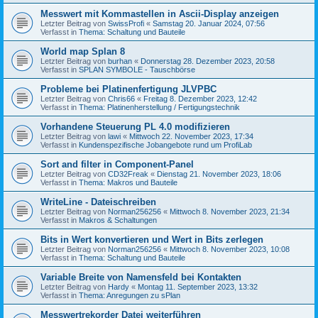
Messwert mit Kommastellen in Ascii-Display anzeigen
Letzter Beitrag von
SwissProfi
«
Samstag 20. Januar 2024, 07:56
Verfasst in
Thema: Schaltung und Bauteile
World map Splan 8
Letzter Beitrag von
burhan
«
Donnerstag 28. Dezember 2023, 20:58
Verfasst in
SPLAN SYMBOLE - Tauschbörse
Probleme bei Platinenfertigung JLVPBC
Letzter Beitrag von
Chris66
«
Freitag 8. Dezember 2023, 12:42
Verfasst in
Thema: Platinenherstellung / Fertigungstechnik
Vorhandene Steuerung PL 4.0 modifizieren
Letzter Beitrag von
lawi
«
Mittwoch 22. November 2023, 17:34
Verfasst in
Kundenspezifische Jobangebote rund um ProfiLab
Sort and filter in Component-Panel
Letzter Beitrag von
CD32Freak
«
Dienstag 21. November 2023, 18:06
Verfasst in
Thema: Makros und Bauteile
WriteLine - Dateischreiben
Letzter Beitrag von
Norman256256
«
Mittwoch 8. November 2023, 21:34
Verfasst in
Makros & Schaltungen
Bits in Wert konvertieren und Wert in Bits zerlegen
Letzter Beitrag von
Norman256256
«
Mittwoch 8. November 2023, 10:08
Verfasst in
Thema: Schaltung und Bauteile
Variable Breite von Namensfeld bei Kontakten
Letzter Beitrag von
Hardy
«
Montag 11. September 2023, 13:32
Verfasst in
Thema: Anregungen zu sPlan
Messwertrekorder Datei weiterführen