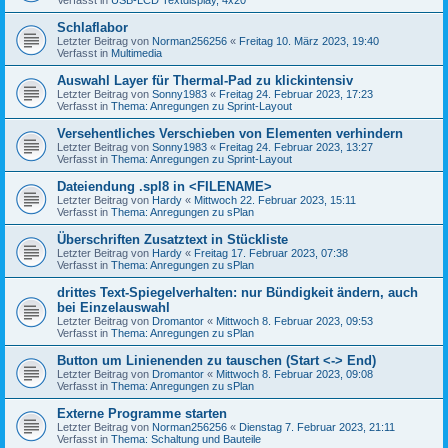
Schlaflabor
Letzter Beitrag von
Norman256256
«
Freitag 10. März 2023, 19:40
Verfasst in
Multimedia
Auswahl Layer für Thermal-Pad zu klickintensiv
Letzter Beitrag von
Sonny1983
«
Freitag 24. Februar 2023, 17:23
Verfasst in
Thema: Anregungen zu Sprint-Layout
Versehentliches Verschieben von Elementen verhindern
Letzter Beitrag von
Sonny1983
«
Freitag 24. Februar 2023, 13:27
Verfasst in
Thema: Anregungen zu Sprint-Layout
Dateiendung .spl8 in <FILENAME>
Letzter Beitrag von
Hardy
«
Mittwoch 22. Februar 2023, 15:11
Verfasst in
Thema: Anregungen zu sPlan
Überschriften Zusatztext in Stückliste
Letzter Beitrag von
Hardy
«
Freitag 17. Februar 2023, 07:38
Verfasst in
Thema: Anregungen zu sPlan
drittes Text-Spiegelverhalten: nur Bündigkeit ändern, auch
bei Einzelauswahl
Letzter Beitrag von
Dromantor
«
Mittwoch 8. Februar 2023, 09:53
Verfasst in
Thema: Anregungen zu sPlan
Button um Linienenden zu tauschen (Start <-> End)
Letzter Beitrag von
Dromantor
«
Mittwoch 8. Februar 2023, 09:08
Verfasst in
Thema: Anregungen zu sPlan
Externe Programme starten
Letzter Beitrag von
Norman256256
«
Dienstag 7. Februar 2023, 21:11
Verfasst in
Thema: Schaltung und Bauteile