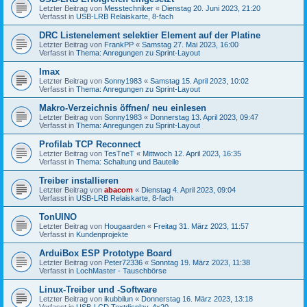
Letzter Beitrag von
Messtechniker
«
Dienstag 20. Juni 2023, 21:20
Verfasst in
USB-LRB Relaiskarte, 8-fach
DRC Listenelement selektier Element auf der Platine
Letzter Beitrag von
FrankPP
«
Samstag 27. Mai 2023, 16:00
Verfasst in
Thema: Anregungen zu Sprint-Layout
Imax
Letzter Beitrag von
Sonny1983
«
Samstag 15. April 2023, 10:02
Verfasst in
Thema: Anregungen zu Sprint-Layout
Makro-Verzeichnis öffnen/ neu einlesen
Letzter Beitrag von
Sonny1983
«
Donnerstag 13. April 2023, 09:47
Verfasst in
Thema: Anregungen zu Sprint-Layout
Profilab TCP Reconnect
Letzter Beitrag von
TesTneT
«
Mittwoch 12. April 2023, 16:35
Verfasst in
Thema: Schaltung und Bauteile
Treiber installieren
Letzter Beitrag von
abacom
«
Dienstag 4. April 2023, 09:04
Verfasst in
USB-LRB Relaiskarte, 8-fach
TonUINO
Letzter Beitrag von
Hougaarden
«
Freitag 31. März 2023, 11:57
Verfasst in
Kundenprojekte
ArduiBox ESP Prototype Board
Letzter Beitrag von
Peter72336
«
Sonntag 19. März 2023, 11:38
Verfasst in
LochMaster - Tauschbörse
Linux-Treiber und -Software
Letzter Beitrag von
ikubbilun
«
Donnerstag 16. März 2023, 13:18
Verfasst in
USB-LCD Textdisplay, 4x20