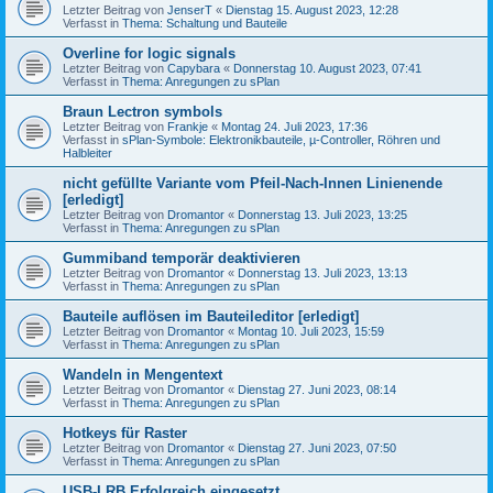
Letzter Beitrag von
JenserT
«
Dienstag 15. August 2023, 12:28
Verfasst in
Thema: Schaltung und Bauteile
Overline for logic signals
Letzter Beitrag von
Capybara
«
Donnerstag 10. August 2023, 07:41
Verfasst in
Thema: Anregungen zu sPlan
Braun Lectron symbols
Letzter Beitrag von
Frankje
«
Montag 24. Juli 2023, 17:36
Verfasst in
sPlan-Symbole: Elektronikbauteile, µ-Controller, Röhren und
Halbleiter
nicht gefüllte Variante vom Pfeil-Nach-Innen Linienende
[erledigt]
Letzter Beitrag von
Dromantor
«
Donnerstag 13. Juli 2023, 13:25
Verfasst in
Thema: Anregungen zu sPlan
Gummiband temporär deaktivieren
Letzter Beitrag von
Dromantor
«
Donnerstag 13. Juli 2023, 13:13
Verfasst in
Thema: Anregungen zu sPlan
Bauteile auflösen im Bauteileditor [erledigt]
Letzter Beitrag von
Dromantor
«
Montag 10. Juli 2023, 15:59
Verfasst in
Thema: Anregungen zu sPlan
Wandeln in Mengentext
Letzter Beitrag von
Dromantor
«
Dienstag 27. Juni 2023, 08:14
Verfasst in
Thema: Anregungen zu sPlan
Hotkeys für Raster
Letzter Beitrag von
Dromantor
«
Dienstag 27. Juni 2023, 07:50
Verfasst in
Thema: Anregungen zu sPlan
USB-LRB Erfolgreich eingesetzt