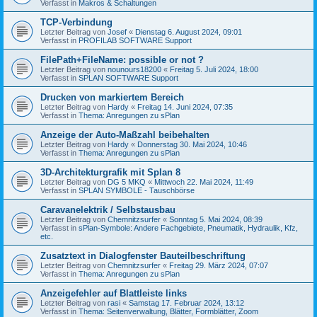
Verfasst in
Makros & Schaltungen
TCP-Verbindung
Letzter Beitrag von
Josef
«
Dienstag 6. August 2024, 09:01
Verfasst in
PROFILAB SOFTWARE Support
FilePath+FileName: possible or not ?
Letzter Beitrag von
nounours18200
«
Freitag 5. Juli 2024, 18:00
Verfasst in
SPLAN SOFTWARE Support
Drucken von markiertem Bereich
Letzter Beitrag von
Hardy
«
Freitag 14. Juni 2024, 07:35
Verfasst in
Thema: Anregungen zu sPlan
Anzeige der Auto-Maßzahl beibehalten
Letzter Beitrag von
Hardy
«
Donnerstag 30. Mai 2024, 10:46
Verfasst in
Thema: Anregungen zu sPlan
3D-Architekturgrafik mit Splan 8
Letzter Beitrag von
DG 5 MKQ
«
Mittwoch 22. Mai 2024, 11:49
Verfasst in
SPLAN SYMBOLE - Tauschbörse
Caravanelektrik / Selbstausbau
Letzter Beitrag von
Chemnitzsurfer
«
Sonntag 5. Mai 2024, 08:39
Verfasst in
sPlan-Symbole: Andere Fachgebiete, Pneumatik, Hydraulik, Kfz,
etc.
Zusatztext in Dialogfenster Bauteilbeschriftung
Letzter Beitrag von
Chemnitzsurfer
«
Freitag 29. März 2024, 07:07
Verfasst in
Thema: Anregungen zu sPlan
Anzeigefehler auf Blattleiste links
Letzter Beitrag von
rasi
«
Samstag 17. Februar 2024, 13:12
Verfasst in
Thema: Seitenverwaltung, Blätter, Formblätter, Zoom