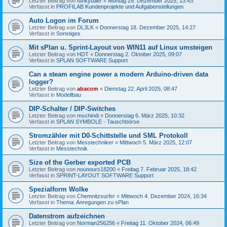
Letzter Beitrag von
funkybaer
«
Montag 29. Dezember 2025, 13:43
Verfasst in
PROFILAB Kundenprojekte und Aufgabenstellungen
Auto Logon im Forum
Letzter Beitrag von
DL3LK
«
Donnerstag 18. Dezember 2025, 14:27
Verfasst in
Sonstiges
Mit sPlan u. Sprint-Layout von WIN11 auf Linux umsteigen
Letzter Beitrag von
HDT
«
Donnerstag 2. Oktober 2025, 09:07
Verfasst in
SPLAN SOFTWARE Support
Can a steam engine power a modern Arduino-driven data
logger?
Letzter Beitrag von
abacom
«
Dienstag 22. April 2025, 08:47
Verfasst in
Modellbau
DIP-Schalter / DIP-Switches
Letzter Beitrag von
mschindi
«
Donnerstag 6. März 2025, 10:32
Verfasst in
SPLAN SYMBOLE - Tauschbörse
Stromzähler mit D0-Schittstelle und SML Protokoll
Letzter Beitrag von
Messtechniker
«
Mittwoch 5. März 2025, 12:07
Verfasst in
Messtechnik
Size of the Gerber exported PCB
Letzter Beitrag von
nounours18200
«
Freitag 7. Februar 2025, 18:42
Verfasst in
SPRINT-LAYOUT SOFTWARE Support
Spezialform Wolke
Letzter Beitrag von
Chemnitzsurfer
«
Mittwoch 4. Dezember 2024, 16:34
Verfasst in
Thema: Anregungen zu sPlan
Datenstrom aufzeichnen
Letzter Beitrag von
Norman256256
«
Freitag 11. Oktober 2024, 06:49