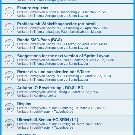
Feature requests
Letzter Beitrag von
burhan
«
Donnerstag 26. Mai 2022, 21:22
Verfasst in
Thema: Anregungen zu Sprint-Layout
Problem mit Winkelfanganzeige (grün/rot)
Letzter Beitrag von
Sonny1983
«
Samstag 23. April 2022, 13:23
Verfasst in
Thema: Lötaugen, Pads, Leiterbahnen, Masse
Runde SMD-Pads (BGA)
Letzter Beitrag von
Sonny1983
«
Freitag 22. April 2022, 14:30
Verfasst in
Thema: Anregungen zu Sprint-Layout
Suggestions for the next version of Sprint Layout
Letzter Beitrag von
nounours18200
«
Samstag 9. April 2022, 17:06
Verfasst in
Thema: Anregungen zu Sprint-Layout
Raster ein- und ausblenden mit #-Taste
Letzter Beitrag von
Sonny1983
«
Dienstag 29. März 2022, 02:24
Verfasst in
Thema: Anregungen zu Sprint-Layout
Arduino IO Erweiterung - DO-8 LED
Letzter Beitrag von
Diddl
«
Freitag 25. März 2022, 11:37
Verfasst in
Kundenprojekte
Display
Letzter Beitrag von
OhLeut
«
Samstag 19. März 2022, 08:56
Verfasst in
LochMaster - Tauschbörse
Ultraschall-Sensor HC-SR04 (1:1)
Letzter Beitrag von
OhLeut
«
Freitag 18. März 2022, 14:58
Verfasst in
LochMaster - Tauschbörse