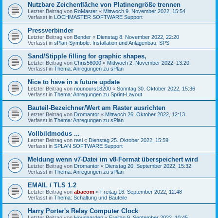
Nutzbare Zeichenfläche von Platinengröße trennen
Letzter Beitrag von
RoMaster
«
Mittwoch 9. November 2022, 15:54
Verfasst in
LOCHMASTER SOFTWARE Support
Pressverbinder
Letzter Beitrag von
Bender
«
Dienstag 8. November 2022, 22:20
Verfasst in
sPlan-Symbole: Installation und Anlagenbau, SPS
Sand/Stipple filling for graphic shapes,
Letzter Beitrag von
Chris56000
«
Mittwoch 2. November 2022, 13:20
Verfasst in
Thema: Anregungen zu sPlan
Nice to have in a future update
Letzter Beitrag von
nounours18200
«
Sonntag 30. Oktober 2022, 15:36
Verfasst in
Thema: Anregungen zu Sprint-Layout
Bauteil-Bezeichner/Wert am Raster ausrichten
Letzter Beitrag von
Dromantor
«
Mittwoch 26. Oktober 2022, 12:13
Verfasst in
Thema: Anregungen zu sPlan
Vollbildmodus ...
Letzter Beitrag von
rasi
«
Dienstag 25. Oktober 2022, 15:59
Verfasst in
SPLAN SOFTWARE Support
Meldung wenn v7-Datei im v8-Format überspeichert wird
Letzter Beitrag von
Dromantor
«
Dienstag 20. September 2022, 15:32
Verfasst in
Thema: Anregungen zu sPlan
EMAIL / TLS 1.2
Letzter Beitrag von
abacom
«
Freitag 16. September 2022, 12:48
Verfasst in
Thema: Schaltung und Bauteile
Harry Porter's Relay Computer Clock
Letzter Beitrag von
Hougaarden
«
Freitag 9. September 2022, 10:45