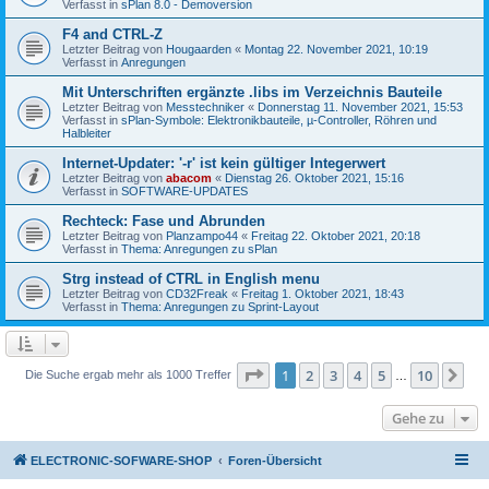
Verfasst in
sPlan 8.0 - Demoversion
F4 and CTRL-Z
Letzter Beitrag von
Hougaarden
«
Montag 22. November 2021, 10:19
Verfasst in
Anregungen
Mit Unterschriften ergänzte .libs im Verzeichnis Bauteile
Letzter Beitrag von
Messtechniker
«
Donnerstag 11. November 2021, 15:53
Verfasst in
sPlan-Symbole: Elektronikbauteile, µ-Controller, Röhren und
Halbleiter
Internet-Updater: '-r' ist kein gültiger Integerwert
Letzter Beitrag von
abacom
«
Dienstag 26. Oktober 2021, 15:16
Verfasst in
SOFTWARE-UPDATES
Rechteck: Fase und Abrunden
Letzter Beitrag von
Planzampo44
«
Freitag 22. Oktober 2021, 20:18
Verfasst in
Thema: Anregungen zu sPlan
Strg instead of CTRL in English menu
Letzter Beitrag von
CD32Freak
«
Freitag 1. Oktober 2021, 18:43
Verfasst in
Thema: Anregungen zu Sprint-Layout
Seite
1
von
10
1
2
3
4
5
10
Nä
Die Suche ergab mehr als 1000 Treffer
…
Gehe zu
ELECTRONIC-SOFWARE-SHOP
Foren-Übersicht