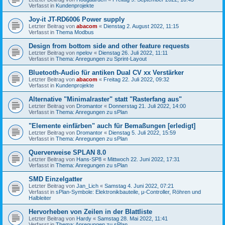
Verfasst in
Kundenprojekte
Joy-it JT-RD6006 Power supply
Letzter Beitrag von
abacom
«
Dienstag 2. August 2022, 11:15
Verfasst in
Thema Modbus
Design from bottom side and other feature requests
Letzter Beitrag von
npelov
«
Dienstag 26. Juli 2022, 11:11
Verfasst in
Thema: Anregungen zu Sprint-Layout
Bluetooth-Audio für antiken Dual CV xx Verstärker
Letzter Beitrag von
abacom
«
Freitag 22. Juli 2022, 09:32
Verfasst in
Kundenprojekte
Alternative "Minimalraster" statt "Rasterfang aus"
Letzter Beitrag von
Dromantor
«
Donnerstag 21. Juli 2022, 14:00
Verfasst in
Thema: Anregungen zu sPlan
"Elemente einfärben" auch für Bemaßungen [erledigt]
Letzter Beitrag von
Dromantor
«
Dienstag 5. Juli 2022, 15:59
Verfasst in
Thema: Anregungen zu sPlan
Querverweise SPLAN 8.0
Letzter Beitrag von
Hans-SP8
«
Mittwoch 22. Juni 2022, 17:31
Verfasst in
Thema: Anregungen zu sPlan
SMD Einzelgatter
Letzter Beitrag von
Jan_Lich
«
Samstag 4. Juni 2022, 07:21
Verfasst in
sPlan-Symbole: Elektronikbauteile, µ-Controller, Röhren und
Halbleiter
Hervorheben von Zeilen in der Blattliste
Letzter Beitrag von
Hardy
«
Samstag 28. Mai 2022, 11:41
Verfasst in
Thema: Anregungen zu sPlan