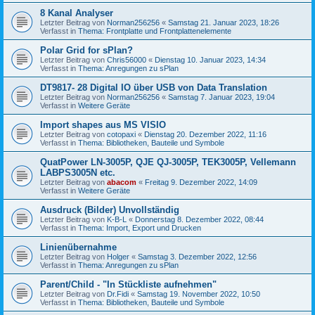
8 Kanal Analyser
Letzter Beitrag von
Norman256256
«
Samstag 21. Januar 2023, 18:26
Verfasst in
Thema: Frontplatte und Frontplattenelemente
Polar Grid for sPlan?
Letzter Beitrag von
Chris56000
«
Dienstag 10. Januar 2023, 14:34
Verfasst in
Thema: Anregungen zu sPlan
DT9817- 28 Digital IO über USB von Data Translation
Letzter Beitrag von
Norman256256
«
Samstag 7. Januar 2023, 19:04
Verfasst in
Weitere Geräte
Import shapes aus MS VISIO
Letzter Beitrag von
cotopaxi
«
Dienstag 20. Dezember 2022, 11:16
Verfasst in
Thema: Bibliotheken, Bauteile und Symbole
QuatPower LN-3005P, QJE QJ-3005P, TEK3005P, Vellemann
LABPS3005N etc.
Letzter Beitrag von
abacom
«
Freitag 9. Dezember 2022, 14:09
Verfasst in
Weitere Geräte
Ausdruck (Bilder) Unvollständig
Letzter Beitrag von
K-B-L
«
Donnerstag 8. Dezember 2022, 08:44
Verfasst in
Thema: Import, Export und Drucken
Linienübernahme
Letzter Beitrag von
Holger
«
Samstag 3. Dezember 2022, 12:56
Verfasst in
Thema: Anregungen zu sPlan
Parent/Child - "In Stückliste aufnehmen"
Letzter Beitrag von
Dr.Fidi
«
Samstag 19. November 2022, 10:50
Verfasst in
Thema: Bibliotheken, Bauteile und Symbole