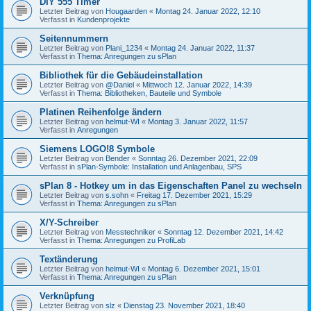
DIY 555 Timer
Letzter Beitrag von
Hougaarden
«
Montag 24. Januar 2022, 12:10
Verfasst in
Kundenprojekte
Seitennummern
Letzter Beitrag von
Plani_1234
«
Montag 24. Januar 2022, 11:37
Verfasst in
Thema: Anregungen zu sPlan
Bibliothek für die Gebäudeinstallation
Letzter Beitrag von
@Daniel
«
Mittwoch 12. Januar 2022, 14:39
Verfasst in
Thema: Bibliotheken, Bauteile und Symbole
Platinen Reihenfolge ändern
Letzter Beitrag von
helmut-WI
«
Montag 3. Januar 2022, 11:57
Verfasst in
Anregungen
Siemens LOGO!8 Symbole
Letzter Beitrag von
Bender
«
Sonntag 26. Dezember 2021, 22:09
Verfasst in
sPlan-Symbole: Installation und Anlagenbau, SPS
sPlan 8 - Hotkey um in das Eigenschaften Panel zu wechseln
Letzter Beitrag von
s.sohn
«
Freitag 17. Dezember 2021, 15:29
Verfasst in
Thema: Anregungen zu sPlan
X/Y-Schreiber
Letzter Beitrag von
Messtechniker
«
Sonntag 12. Dezember 2021, 14:42
Verfasst in
Thema: Anregungen zu ProfiLab
Textänderung
Letzter Beitrag von
helmut-WI
«
Montag 6. Dezember 2021, 15:01
Verfasst in
Thema: Anregungen zu sPlan
Verknüpfung
Letzter Beitrag von
slz
«
Dienstag 23. November 2021, 18:40