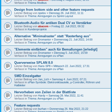
Verfasst in
Thema Modbus
Design from bottom side and other feature requests
Letzter Beitrag von
npelov
«
Dienstag 26. Juli 2022, 11:11
Verfasst in
Thema: Anregungen zu Sprint-Layout
Bluetooth-Audio für antiken Dual CV xx Verstärker
Letzter Beitrag von
abacom
«
Freitag 22. Juli 2022, 09:32
Verfasst in
Kundenprojekte
Alternative "Minimalraster" statt "Rasterfang aus"
Letzter Beitrag von
Dromantor
«
Donnerstag 21. Juli 2022, 14:00
Verfasst in
Thema: Anregungen zu sPlan
"Elemente einfärben" auch für Bemaßungen [erledigt]
Letzter Beitrag von
Dromantor
«
Dienstag 5. Juli 2022, 15:59
Verfasst in
Thema: Anregungen zu sPlan
Querverweise SPLAN 8.0
Letzter Beitrag von
Hans-SP8
«
Mittwoch 22. Juni 2022, 17:31
Verfasst in
Thema: Anregungen zu sPlan
SMD Einzelgatter
Letzter Beitrag von
Jan_Lich
«
Samstag 4. Juni 2022, 07:21
Verfasst in
sPlan-Symbole: Elektronikbauteile, µ-Controller, Röhren und
Halbleiter
Hervorheben von Zeilen in der Blattliste
Letzter Beitrag von
Hardy
«
Samstag 28. Mai 2022, 11:41
Verfasst in
Thema: Anregungen zu sPlan
Feature requests
Letzter Beitrag von
burhan
«
Donnerstag 26. Mai 2022, 21:22
Verfasst in
Thema: Anregungen zu Sprint-Layout