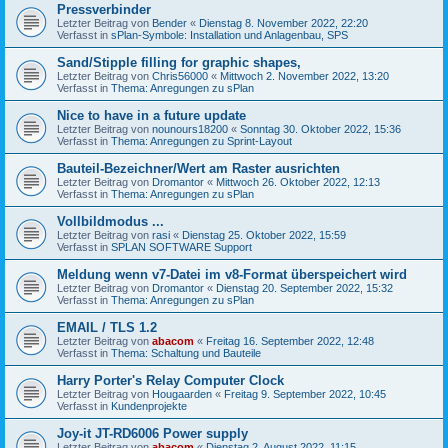
Pressverbinder
Letzter Beitrag von
Bender
«
Dienstag 8. November 2022, 22:20
Verfasst in
sPlan-Symbole: Installation und Anlagenbau, SPS
Sand/Stipple filling for graphic shapes,
Letzter Beitrag von
Chris56000
«
Mittwoch 2. November 2022, 13:20
Verfasst in
Thema: Anregungen zu sPlan
Nice to have in a future update
Letzter Beitrag von
nounours18200
«
Sonntag 30. Oktober 2022, 15:36
Verfasst in
Thema: Anregungen zu Sprint-Layout
Bauteil-Bezeichner/Wert am Raster ausrichten
Letzter Beitrag von
Dromantor
«
Mittwoch 26. Oktober 2022, 12:13
Verfasst in
Thema: Anregungen zu sPlan
Vollbildmodus ...
Letzter Beitrag von
rasi
«
Dienstag 25. Oktober 2022, 15:59
Verfasst in
SPLAN SOFTWARE Support
Meldung wenn v7-Datei im v8-Format überspeichert wird
Letzter Beitrag von
Dromantor
«
Dienstag 20. September 2022, 15:32
Verfasst in
Thema: Anregungen zu sPlan
EMAIL / TLS 1.2
Letzter Beitrag von
abacom
«
Freitag 16. September 2022, 12:48
Verfasst in
Thema: Schaltung und Bauteile
Harry Porter's Relay Computer Clock
Letzter Beitrag von
Hougaarden
«
Freitag 9. September 2022, 10:45
Verfasst in
Kundenprojekte
Joy-it JT-RD6006 Power supply
Letzter Beitrag von
abacom
«
Dienstag 2. August 2022, 11:15