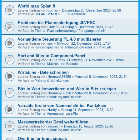
World map Splan 8
Letzter Beitrag von
burhan
«
Donnerstag 28. Dezember 2023, 20:58
Verfasst in
SPLAN SYMBOLE - Tauschbörse
Probleme bei Platinenfertigung JLVPBC
Letzter Beitrag von
Chris66
«
Freitag 8. Dezember 2023, 12:42
Verfasst in
Thema: Platinenherstellung / Fertigungstechnik
Vorhandene Steuerung PL 4.0 modifizieren
Letzter Beitrag von
lawi
«
Mittwoch 22. November 2023, 17:34
Verfasst in
Kundenspezifische Jobangebote rund um ProfiLab
Sort and filter in Component-Panel
Letzter Beitrag von
CD32Freak
«
Dienstag 21. November 2023, 18:06
Verfasst in
Thema: Makros und Bauteile
WriteLine - Dateischreiben
Letzter Beitrag von
Norman256256
«
Mittwoch 8. November 2023, 21:34
Verfasst in
Makros & Schaltungen
Bits in Wert konvertieren und Wert in Bits zerlegen
Letzter Beitrag von
Norman256256
«
Mittwoch 8. November 2023, 10:08
Verfasst in
Thema: Schaltung und Bauteile
Variable Breite von Namensfeld bei Kontakten
Letzter Beitrag von
Hardy
«
Montag 11. September 2023, 13:32
Verfasst in
Thema: Anregungen zu sPlan
Messwertrekorder Datei weiterführen
Letzter Beitrag von
JenserT
«
Dienstag 15. August 2023, 12:28
Verfasst in
Thema: Schaltung und Bauteile
Overline for logic signals