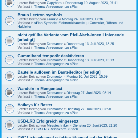
Letzter Beitrag von
Capybara
«
Donnerstag 10. August 2023, 07:41
Verfasst in
Thema: Anregungen zu sPlan
Braun Lectron symbols
Letzter Beitrag von
Frankje
«
Montag 24. Juli 2023, 17:36
Verfasst in
sPlan-Symbole: Elektronikbauteile, µ-Controller, Röhren und
Halbleiter
nicht gefüllte Variante vom Pfeil-Nach-Innen Linienende
[erledigt]
Letzter Beitrag von
Dromantor
«
Donnerstag 13. Juli 2023, 13:25
Verfasst in
Thema: Anregungen zu sPlan
Gummiband temporär deaktivieren
Letzter Beitrag von
Dromantor
«
Donnerstag 13. Juli 2023, 13:13
Verfasst in
Thema: Anregungen zu sPlan
Bauteile auflösen im Bauteileditor [erledigt]
Letzter Beitrag von
Dromantor
«
Montag 10. Juli 2023, 15:59
Verfasst in
Thema: Anregungen zu sPlan
Wandeln in Mengentext
Letzter Beitrag von
Dromantor
«
Dienstag 27. Juni 2023, 08:14
Verfasst in
Thema: Anregungen zu sPlan
Hotkeys für Raster
Letzter Beitrag von
Dromantor
«
Dienstag 27. Juni 2023, 07:50
Verfasst in
Thema: Anregungen zu sPlan
USB-LRB Erfolgreich eingesetzt
Letzter Beitrag von
Messtechniker
«
Dienstag 20. Juni 2023, 21:20
Verfasst in
USB-LRB Relaiskarte, 8-fach
DRC Listenelement selektier Element auf der Platine