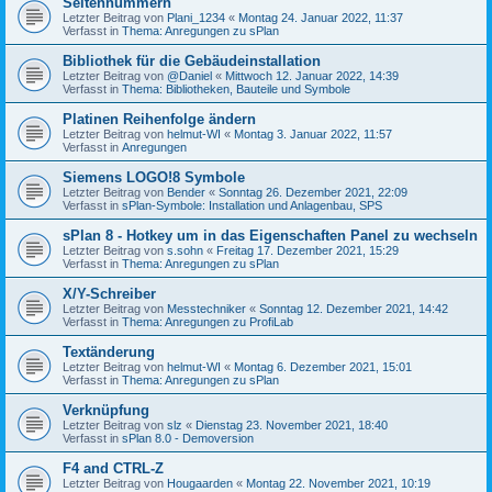
Seitennummern
Letzter Beitrag von
Plani_1234
«
Montag 24. Januar 2022, 11:37
Verfasst in
Thema: Anregungen zu sPlan
Bibliothek für die Gebäudeinstallation
Letzter Beitrag von
@Daniel
«
Mittwoch 12. Januar 2022, 14:39
Verfasst in
Thema: Bibliotheken, Bauteile und Symbole
Platinen Reihenfolge ändern
Letzter Beitrag von
helmut-WI
«
Montag 3. Januar 2022, 11:57
Verfasst in
Anregungen
Siemens LOGO!8 Symbole
Letzter Beitrag von
Bender
«
Sonntag 26. Dezember 2021, 22:09
Verfasst in
sPlan-Symbole: Installation und Anlagenbau, SPS
sPlan 8 - Hotkey um in das Eigenschaften Panel zu wechseln
Letzter Beitrag von
s.sohn
«
Freitag 17. Dezember 2021, 15:29
Verfasst in
Thema: Anregungen zu sPlan
X/Y-Schreiber
Letzter Beitrag von
Messtechniker
«
Sonntag 12. Dezember 2021, 14:42
Verfasst in
Thema: Anregungen zu ProfiLab
Textänderung
Letzter Beitrag von
helmut-WI
«
Montag 6. Dezember 2021, 15:01
Verfasst in
Thema: Anregungen zu sPlan
Verknüpfung
Letzter Beitrag von
slz
«
Dienstag 23. November 2021, 18:40
Verfasst in
sPlan 8.0 - Demoversion
F4 and CTRL-Z
Letzter Beitrag von
Hougaarden
«
Montag 22. November 2021, 10:19