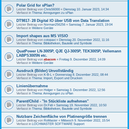
Polar Grid for sPlan?
Letzter Beitrag von
Chris56000
«
Dienstag 10. Januar 2023, 14:34
Verfasst in
Thema: Anregungen zu sPlan
DT9817- 28 Digital IO über USB von Data Translation
Letzter Beitrag von
Norman256256
«
Samstag 7. Januar 2023, 19:04
Verfasst in
Weitere Geräte
Import shapes aus MS VISIO
Letzter Beitrag von
cotopaxi
«
Dienstag 20. Dezember 2022, 11:16
Verfasst in
Thema: Bibliotheken, Bauteile und Symbole
QuatPower LN-3005P, QJE QJ-3005P, TEK3005P, Vellemann
LABPS3005N etc.
Letzter Beitrag von
abacom
«
Freitag 9. Dezember 2022, 14:09
Verfasst in
Weitere Geräte
Ausdruck (Bilder) Unvollständig
Letzter Beitrag von
K-B-L
«
Donnerstag 8. Dezember 2022, 08:44
Verfasst in
Thema: Import, Export und Drucken
Linienübernahme
Letzter Beitrag von
Holger
«
Samstag 3. Dezember 2022, 12:56
Verfasst in
Thema: Anregungen zu sPlan
Parent/Child - "In Stückliste aufnehmen"
Letzter Beitrag von
Dr.Fidi
«
Samstag 19. November 2022, 10:50
Verfasst in
Thema: Bibliotheken, Bauteile und Symbole
Nutzbare Zeichenfläche von Platinengröße trennen
Letzter Beitrag von
RoMaster
«
Mittwoch 9. November 2022, 15:54
Verfasst in
LOCHMASTER SOFTWARE Support