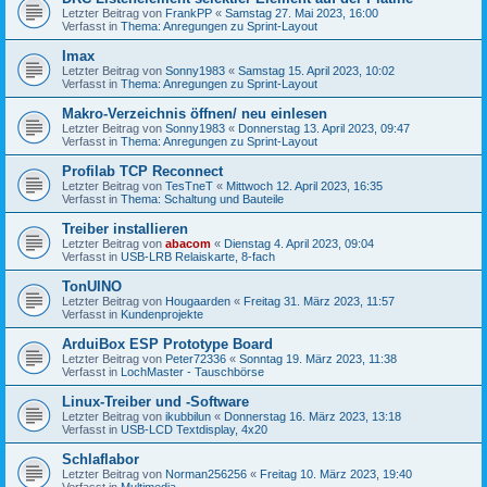
Letzter Beitrag von
FrankPP
«
Samstag 27. Mai 2023, 16:00
Verfasst in
Thema: Anregungen zu Sprint-Layout
Imax
Letzter Beitrag von
Sonny1983
«
Samstag 15. April 2023, 10:02
Verfasst in
Thema: Anregungen zu Sprint-Layout
Makro-Verzeichnis öffnen/ neu einlesen
Letzter Beitrag von
Sonny1983
«
Donnerstag 13. April 2023, 09:47
Verfasst in
Thema: Anregungen zu Sprint-Layout
Profilab TCP Reconnect
Letzter Beitrag von
TesTneT
«
Mittwoch 12. April 2023, 16:35
Verfasst in
Thema: Schaltung und Bauteile
Treiber installieren
Letzter Beitrag von
abacom
«
Dienstag 4. April 2023, 09:04
Verfasst in
USB-LRB Relaiskarte, 8-fach
TonUINO
Letzter Beitrag von
Hougaarden
«
Freitag 31. März 2023, 11:57
Verfasst in
Kundenprojekte
ArduiBox ESP Prototype Board
Letzter Beitrag von
Peter72336
«
Sonntag 19. März 2023, 11:38
Verfasst in
LochMaster - Tauschbörse
Linux-Treiber und -Software
Letzter Beitrag von
ikubbilun
«
Donnerstag 16. März 2023, 13:18
Verfasst in
USB-LCD Textdisplay, 4x20
Schlaflabor
Letzter Beitrag von
Norman256256
«
Freitag 10. März 2023, 19:40
Verfasst in
Multimedia