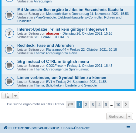
Verfasst in
Anregungen
Mit Unterschriften ergänzte .libs im Verzeichnis Bauteile
Letzter Beitrag von
Messtechniker
«
Donnerstag 11. November 2021, 15:53
Verfasst in
sPlan-Symbole: Elektronikbauteile, µ-Controller, Röhren und
Halbleiter
Internet-Updater: '-r' ist kein gültiger Integerwert
Letzter Beitrag von
abacom
«
Dienstag 26. Oktober 2021, 15:16
Verfasst in
SOFTWARE-UPDATES
Rechteck: Fase und Abrunden
Letzter Beitrag von
Planzampo44
«
Freitag 22. Oktober 2021, 20:18
Verfasst in
Thema: Anregungen zu sPlan
Strg instead of CTRL in English menu
Letzter Beitrag von
CD32Freak
«
Freitag 1. Oktober 2021, 18:43
Verfasst in
Thema: Anregungen zu Sprint-Layout
Linien verbinden, um Symbol füllen zu können
Letzter Beitrag von
EV1
«
Freitag 24. September 2021, 11:58
Verfasst in
Thema: Bibliotheken, Bauteile und Symbole
Seite
1
von
10
1
2
3
4
5
10
Nä
Die Suche ergab mehr als 1000 Treffer
…
Gehe zu
ELECTRONIC-SOFWARE-SHOP
Foren-Übersicht