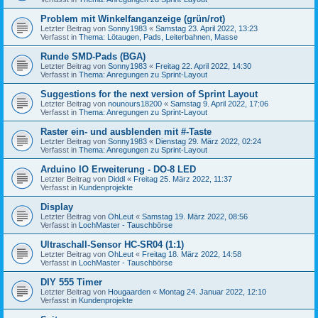
Problem mit Winkelfanganzeige (grün/rot)
Letzter Beitrag von
Sonny1983
«
Samstag 23. April 2022, 13:23
Verfasst in
Thema: Lötaugen, Pads, Leiterbahnen, Masse
Runde SMD-Pads (BGA)
Letzter Beitrag von
Sonny1983
«
Freitag 22. April 2022, 14:30
Verfasst in
Thema: Anregungen zu Sprint-Layout
Suggestions for the next version of Sprint Layout
Letzter Beitrag von
nounours18200
«
Samstag 9. April 2022, 17:06
Verfasst in
Thema: Anregungen zu Sprint-Layout
Raster ein- und ausblenden mit #-Taste
Letzter Beitrag von
Sonny1983
«
Dienstag 29. März 2022, 02:24
Verfasst in
Thema: Anregungen zu Sprint-Layout
Arduino IO Erweiterung - DO-8 LED
Letzter Beitrag von
Diddl
«
Freitag 25. März 2022, 11:37
Verfasst in
Kundenprojekte
Display
Letzter Beitrag von
OhLeut
«
Samstag 19. März 2022, 08:56
Verfasst in
LochMaster - Tauschbörse
Ultraschall-Sensor HC-SR04 (1:1)
Letzter Beitrag von
OhLeut
«
Freitag 18. März 2022, 14:58
Verfasst in
LochMaster - Tauschbörse
DIY 555 Timer
Letzter Beitrag von
Hougaarden
«
Montag 24. Januar 2022, 12:10
Verfasst in
Kundenprojekte