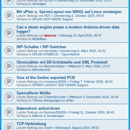
Letzter Beitrag von
DL3LK
«
Donnerstag 18. Dezember 2025, 14:27
Verfasst in
Sonstiges
Mit sPlan u. Sprint-Layout von WIN11 auf Linux umsteigen
Letzter Beitrag von
HDT
«
Donnerstag 2. Oktober 2025, 09:07
Verfasst in
SPLAN SOFTWARE Support
Can a steam engine power a modern Arduino-driven data
logger?
Letzter Beitrag von
abacom
«
Dienstag 22. April 2025, 08:47
Verfasst in
Modellbau
DIP-Schalter / DIP-Switches
Letzter Beitrag von
mschindi
«
Donnerstag 6. März 2025, 10:32
Verfasst in
SPLAN SYMBOLE - Tauschbörse
Stromzähler mit D0-Schittstelle und SML Protokoll
Letzter Beitrag von
Messtechniker
«
Mittwoch 5. März 2025, 12:07
Verfasst in
Messtechnik
Size of the Gerber exported PCB
Letzter Beitrag von
nounours18200
«
Freitag 7. Februar 2025, 18:42
Verfasst in
SPRINT-LAYOUT SOFTWARE Support
Spezialform Wolke
Letzter Beitrag von
Chemnitzsurfer
«
Mittwoch 4. Dezember 2024, 16:34
Verfasst in
Thema: Anregungen zu sPlan
Datenstrom aufzeichnen
Letzter Beitrag von
Norman256256
«
Freitag 11. Oktober 2024, 06:49
Verfasst in
Makros & Schaltungen
TCP-Verbindung
Letzter Beitrag von
Josef
«
Dienstag 6. August 2024, 09:01