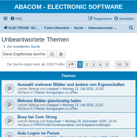
ABACOM - ELECTRONIC SOFTWARE
FAQ
Registrieren
Anmelden
S
ELECTRONIC-SOFWARE-SHOP
Foren-Übersicht
Suche
Unbeantwortete Themen
u
Unbeantwortete Themen
c
Zur erweiterten Suche
h
Suche
Erweiterte Suche
e
Seite
1
von
10
1
2
3
4
5
10
Nä
Die Suche ergab mehr als 1000 Treffer
…
Themen
Auswahl mehrerer Blätter und ändern von Eigenschaften
Letzter Beitrag von
cotopaxi
«
Montag 13. Juli 2026, 12:00
Verfasst in
Thema: Anregungen zu sPlan
Mehrere Blätter gleichzeitig laden
Letzter Beitrag von
cotopaxi
«
Montag 13. Juli 2026, 11:52
Verfasst in
Thema: Anregungen zu sPlan
Busy bei Com String
Letzter Beitrag von
funkybaer
«
Montag 29. Dezember 2025, 13:43
Verfasst in
PROFILAB Kundenprojekte und Aufgabenstellungen
Auto Logon im Forum