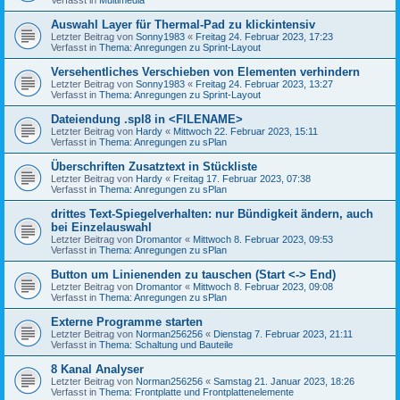
Auswahl Layer für Thermal-Pad zu klickintensiv
Letzter Beitrag von
Sonny1983
«
Freitag 24. Februar 2023, 17:23
Verfasst in
Thema: Anregungen zu Sprint-Layout
Versehentliches Verschieben von Elementen verhindern
Letzter Beitrag von
Sonny1983
«
Freitag 24. Februar 2023, 13:27
Verfasst in
Thema: Anregungen zu Sprint-Layout
Dateiendung .spl8 in <FILENAME>
Letzter Beitrag von
Hardy
«
Mittwoch 22. Februar 2023, 15:11
Verfasst in
Thema: Anregungen zu sPlan
Überschriften Zusatztext in Stückliste
Letzter Beitrag von
Hardy
«
Freitag 17. Februar 2023, 07:38
Verfasst in
Thema: Anregungen zu sPlan
drittes Text-Spiegelverhalten: nur Bündigkeit ändern, auch
bei Einzelauswahl
Letzter Beitrag von
Dromantor
«
Mittwoch 8. Februar 2023, 09:53
Verfasst in
Thema: Anregungen zu sPlan
Button um Linienenden zu tauschen (Start <-> End)
Letzter Beitrag von
Dromantor
«
Mittwoch 8. Februar 2023, 09:08
Verfasst in
Thema: Anregungen zu sPlan
Externe Programme starten
Letzter Beitrag von
Norman256256
«
Dienstag 7. Februar 2023, 21:11
Verfasst in
Thema: Schaltung und Bauteile
8 Kanal Analyser
Letzter Beitrag von
Norman256256
«
Samstag 21. Januar 2023, 18:26
Verfasst in
Thema: Frontplatte und Frontplattenelemente