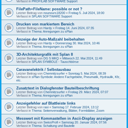
Verfasst in
PROFILAB SOFTWARE Support
FilePath+FileName: possible or not ?
Letzter Beitrag von
nounours18200
«
Freitag 5. Juli 2024, 18:00
Verfasst in
SPLAN SOFTWARE Support
Drucken von markiertem Bereich
Letzter Beitrag von
Hardy
«
Freitag 14. Juni 2024, 07:35
Verfasst in
Thema: Anregungen zu sPlan
Anzeige der Auto-Maßzahl beibehalten
Letzter Beitrag von
Hardy
«
Donnerstag 30. Mai 2024, 10:46
Verfasst in
Thema: Anregungen zu sPlan
3D-Architekturgrafik mit Splan 8
Letzter Beitrag von
DG 5 MKQ
«
Mittwoch 22. Mai 2024, 11:49
Verfasst in
SPLAN SYMBOLE - Tauschbörse
Caravanelektrik / Selbstausbau
Letzter Beitrag von
Chemnitzsurfer
«
Sonntag 5. Mai 2024, 08:39
Verfasst in
sPlan-Symbole: Andere Fachgebiete, Pneumatik, Hydraulik, Kfz,
etc.
Zusatztext in Dialogfenster Bauteilbeschriftung
Letzter Beitrag von
Chemnitzsurfer
«
Freitag 29. März 2024, 07:07
Verfasst in
Thema: Anregungen zu sPlan
Anzeigefehler auf Blattleiste links
Letzter Beitrag von
rasi
«
Samstag 17. Februar 2024, 13:12
Verfasst in
Thema: Seitenverwaltung, Blätter, Formblätter, Zoom
Messwert mit Kommastellen in Ascii-Display anzeigen
Letzter Beitrag von
SwissProfi
«
Samstag 20. Januar 2024, 07:56
Verfasst in
Thema: Schaltung und Bauteile