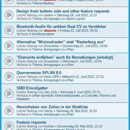
Verfasst in
Thema Modbus
Design from bottom side and other feature requests
Letzter Beitrag von
npelov
«
Dienstag 26. Juli 2022, 11:11
Verfasst in
Thema: Anregungen zu Sprint-Layout
Bluetooth-Audio für antiken Dual CV xx Verstärker
Letzter Beitrag von
abacom
«
Freitag 22. Juli 2022, 09:32
Verfasst in
Kundenprojekte
Alternative "Minimalraster" statt "Rasterfang aus"
Letzter Beitrag von
Dromantor
«
Donnerstag 21. Juli 2022, 14:00
Verfasst in
Thema: Anregungen zu sPlan
"Elemente einfärben" auch für Bemaßungen [erledigt]
Letzter Beitrag von
Dromantor
«
Dienstag 5. Juli 2022, 15:59
Verfasst in
Thema: Anregungen zu sPlan
Querverweise SPLAN 8.0
Letzter Beitrag von
Hans-SP8
«
Mittwoch 22. Juni 2022, 17:31
Verfasst in
Thema: Anregungen zu sPlan
SMD Einzelgatter
Letzter Beitrag von
Jan_Lich
«
Samstag 4. Juni 2022, 07:21
Verfasst in
sPlan-Symbole: Elektronikbauteile, µ-Controller, Röhren und
Halbleiter
Hervorheben von Zeilen in der Blattliste
Letzter Beitrag von
Hardy
«
Samstag 28. Mai 2022, 11:41
Verfasst in
Thema: Anregungen zu sPlan
Feature requests
Letzter Beitrag von
burhan
«
Donnerstag 26. Mai 2022, 21:22
Verfasst in
Thema: Anregungen zu Sprint-Layout