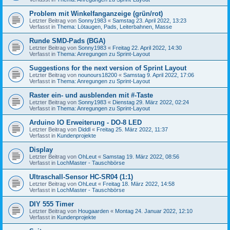
Problem mit Winkelfanganzeige (grün/rot)
Letzter Beitrag von
Sonny1983
«
Samstag 23. April 2022, 13:23
Verfasst in
Thema: Lötaugen, Pads, Leiterbahnen, Masse
Runde SMD-Pads (BGA)
Letzter Beitrag von
Sonny1983
«
Freitag 22. April 2022, 14:30
Verfasst in
Thema: Anregungen zu Sprint-Layout
Suggestions for the next version of Sprint Layout
Letzter Beitrag von
nounours18200
«
Samstag 9. April 2022, 17:06
Verfasst in
Thema: Anregungen zu Sprint-Layout
Raster ein- und ausblenden mit #-Taste
Letzter Beitrag von
Sonny1983
«
Dienstag 29. März 2022, 02:24
Verfasst in
Thema: Anregungen zu Sprint-Layout
Arduino IO Erweiterung - DO-8 LED
Letzter Beitrag von
Diddl
«
Freitag 25. März 2022, 11:37
Verfasst in
Kundenprojekte
Display
Letzter Beitrag von
OhLeut
«
Samstag 19. März 2022, 08:56
Verfasst in
LochMaster - Tauschbörse
Ultraschall-Sensor HC-SR04 (1:1)
Letzter Beitrag von
OhLeut
«
Freitag 18. März 2022, 14:58
Verfasst in
LochMaster - Tauschbörse
DIY 555 Timer
Letzter Beitrag von
Hougaarden
«
Montag 24. Januar 2022, 12:10
Verfasst in
Kundenprojekte