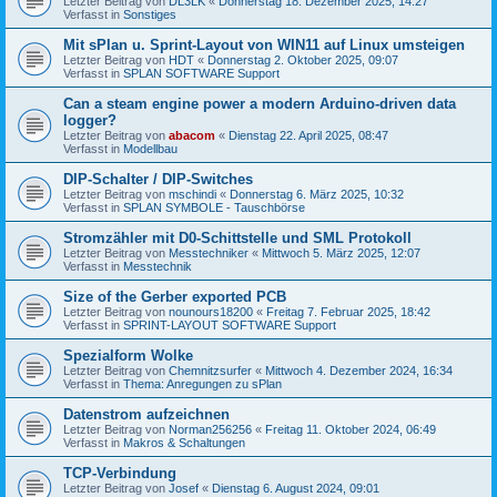
Letzter Beitrag von
DL3LK
«
Donnerstag 18. Dezember 2025, 14:27
Verfasst in
Sonstiges
Mit sPlan u. Sprint-Layout von WIN11 auf Linux umsteigen
Letzter Beitrag von
HDT
«
Donnerstag 2. Oktober 2025, 09:07
Verfasst in
SPLAN SOFTWARE Support
Can a steam engine power a modern Arduino-driven data
logger?
Letzter Beitrag von
abacom
«
Dienstag 22. April 2025, 08:47
Verfasst in
Modellbau
DIP-Schalter / DIP-Switches
Letzter Beitrag von
mschindi
«
Donnerstag 6. März 2025, 10:32
Verfasst in
SPLAN SYMBOLE - Tauschbörse
Stromzähler mit D0-Schittstelle und SML Protokoll
Letzter Beitrag von
Messtechniker
«
Mittwoch 5. März 2025, 12:07
Verfasst in
Messtechnik
Size of the Gerber exported PCB
Letzter Beitrag von
nounours18200
«
Freitag 7. Februar 2025, 18:42
Verfasst in
SPRINT-LAYOUT SOFTWARE Support
Spezialform Wolke
Letzter Beitrag von
Chemnitzsurfer
«
Mittwoch 4. Dezember 2024, 16:34
Verfasst in
Thema: Anregungen zu sPlan
Datenstrom aufzeichnen
Letzter Beitrag von
Norman256256
«
Freitag 11. Oktober 2024, 06:49
Verfasst in
Makros & Schaltungen
TCP-Verbindung
Letzter Beitrag von
Josef
«
Dienstag 6. August 2024, 09:01