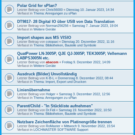
Polar Grid for sPlan?
Letzter Beitrag von
Chris56000
«
Dienstag 10. Januar 2023, 14:34
Verfasst in
Thema: Anregungen zu sPlan
DT9817- 28 Digital IO über USB von Data Translation
Letzter Beitrag von
Norman256256
«
Samstag 7. Januar 2023, 19:04
Verfasst in
Weitere Geräte
Import shapes aus MS VISIO
Letzter Beitrag von
cotopaxi
«
Dienstag 20. Dezember 2022, 11:16
Verfasst in
Thema: Bibliotheken, Bauteile und Symbole
QuatPower LN-3005P, QJE QJ-3005P, TEK3005P, Vellemann
LABPS3005N etc.
Letzter Beitrag von
abacom
«
Freitag 9. Dezember 2022, 14:09
Verfasst in
Weitere Geräte
Ausdruck (Bilder) Unvollständig
Letzter Beitrag von
K-B-L
«
Donnerstag 8. Dezember 2022, 08:44
Verfasst in
Thema: Import, Export und Drucken
Linienübernahme
Letzter Beitrag von
Holger
«
Samstag 3. Dezember 2022, 12:56
Verfasst in
Thema: Anregungen zu sPlan
Parent/Child - "In Stückliste aufnehmen"
Letzter Beitrag von
Dr.Fidi
«
Samstag 19. November 2022, 10:50
Verfasst in
Thema: Bibliotheken, Bauteile und Symbole
Nutzbare Zeichenfläche von Platinengröße trennen
Letzter Beitrag von
RoMaster
«
Mittwoch 9. November 2022, 15:54
Verfasst in
LOCHMASTER SOFTWARE Support