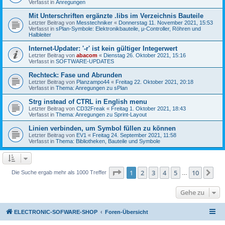
Verfasst in
Anregungen
Mit Unterschriften ergänzte .libs im Verzeichnis Bauteile
Letzter Beitrag von
Messtechniker
«
Donnerstag 11. November 2021, 15:53
Verfasst in
sPlan-Symbole: Elektronikbauteile, µ-Controller, Röhren und
Halbleiter
Internet-Updater: '-r' ist kein gültiger Integerwert
Letzter Beitrag von
abacom
«
Dienstag 26. Oktober 2021, 15:16
Verfasst in
SOFTWARE-UPDATES
Rechteck: Fase und Abrunden
Letzter Beitrag von
Planzampo44
«
Freitag 22. Oktober 2021, 20:18
Verfasst in
Thema: Anregungen zu sPlan
Strg instead of CTRL in English menu
Letzter Beitrag von
CD32Freak
«
Freitag 1. Oktober 2021, 18:43
Verfasst in
Thema: Anregungen zu Sprint-Layout
Linien verbinden, um Symbol füllen zu können
Letzter Beitrag von
EV1
«
Freitag 24. September 2021, 11:58
Verfasst in
Thema: Bibliotheken, Bauteile und Symbole
Seite
1
von
10
1
2
3
4
5
10
Nä
Die Suche ergab mehr als 1000 Treffer
…
Gehe zu
ELECTRONIC-SOFWARE-SHOP
Foren-Übersicht