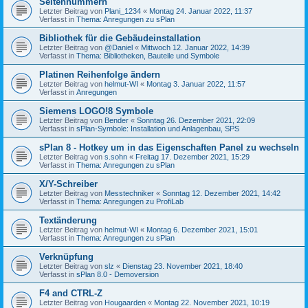
Seitennummern
Letzter Beitrag von
Plani_1234
«
Montag 24. Januar 2022, 11:37
Verfasst in
Thema: Anregungen zu sPlan
Bibliothek für die Gebäudeinstallation
Letzter Beitrag von
@Daniel
«
Mittwoch 12. Januar 2022, 14:39
Verfasst in
Thema: Bibliotheken, Bauteile und Symbole
Platinen Reihenfolge ändern
Letzter Beitrag von
helmut-WI
«
Montag 3. Januar 2022, 11:57
Verfasst in
Anregungen
Siemens LOGO!8 Symbole
Letzter Beitrag von
Bender
«
Sonntag 26. Dezember 2021, 22:09
Verfasst in
sPlan-Symbole: Installation und Anlagenbau, SPS
sPlan 8 - Hotkey um in das Eigenschaften Panel zu wechseln
Letzter Beitrag von
s.sohn
«
Freitag 17. Dezember 2021, 15:29
Verfasst in
Thema: Anregungen zu sPlan
X/Y-Schreiber
Letzter Beitrag von
Messtechniker
«
Sonntag 12. Dezember 2021, 14:42
Verfasst in
Thema: Anregungen zu ProfiLab
Textänderung
Letzter Beitrag von
helmut-WI
«
Montag 6. Dezember 2021, 15:01
Verfasst in
Thema: Anregungen zu sPlan
Verknüpfung
Letzter Beitrag von
slz
«
Dienstag 23. November 2021, 18:40
Verfasst in
sPlan 8.0 - Demoversion
F4 and CTRL-Z
Letzter Beitrag von
Hougaarden
«
Montag 22. November 2021, 10:19