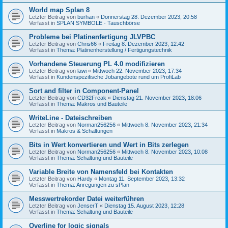
World map Splan 8
Letzter Beitrag von
burhan
«
Donnerstag 28. Dezember 2023, 20:58
Verfasst in
SPLAN SYMBOLE - Tauschbörse
Probleme bei Platinenfertigung JLVPBC
Letzter Beitrag von
Chris66
«
Freitag 8. Dezember 2023, 12:42
Verfasst in
Thema: Platinenherstellung / Fertigungstechnik
Vorhandene Steuerung PL 4.0 modifizieren
Letzter Beitrag von
lawi
«
Mittwoch 22. November 2023, 17:34
Verfasst in
Kundenspezifische Jobangebote rund um ProfiLab
Sort and filter in Component-Panel
Letzter Beitrag von
CD32Freak
«
Dienstag 21. November 2023, 18:06
Verfasst in
Thema: Makros und Bauteile
WriteLine - Dateischreiben
Letzter Beitrag von
Norman256256
«
Mittwoch 8. November 2023, 21:34
Verfasst in
Makros & Schaltungen
Bits in Wert konvertieren und Wert in Bits zerlegen
Letzter Beitrag von
Norman256256
«
Mittwoch 8. November 2023, 10:08
Verfasst in
Thema: Schaltung und Bauteile
Variable Breite von Namensfeld bei Kontakten
Letzter Beitrag von
Hardy
«
Montag 11. September 2023, 13:32
Verfasst in
Thema: Anregungen zu sPlan
Messwertrekorder Datei weiterführen
Letzter Beitrag von
JenserT
«
Dienstag 15. August 2023, 12:28
Verfasst in
Thema: Schaltung und Bauteile
Overline for logic signals