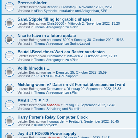
Pressverbinder
Letzter Beitrag von
Bender
«
Dienstag 8. November 2022, 22:20
Verfasst in
sPlan-Symbole: Installation und Anlagenbau, SPS
Sand/Stipple filling for graphic shapes,
Letzter Beitrag von
Chris56000
«
Mittwoch 2. November 2022, 13:20
Verfasst in
Thema: Anregungen zu sPlan
Nice to have in a future update
Letzter Beitrag von
nounours18200
«
Sonntag 30. Oktober 2022, 15:36
Verfasst in
Thema: Anregungen zu Sprint-Layout
Bauteil-Bezeichner/Wert am Raster ausrichten
Letzter Beitrag von
Dromantor
«
Mittwoch 26. Oktober 2022, 12:13
Verfasst in
Thema: Anregungen zu sPlan
Vollbildmodus ...
Letzter Beitrag von
rasi
«
Dienstag 25. Oktober 2022, 15:59
Verfasst in
SPLAN SOFTWARE Support
Meldung wenn v7-Datei im v8-Format überspeichert wird
Letzter Beitrag von
Dromantor
«
Dienstag 20. September 2022, 15:32
Verfasst in
Thema: Anregungen zu sPlan
EMAIL / TLS 1.2
Letzter Beitrag von
abacom
«
Freitag 16. September 2022, 12:48
Verfasst in
Thema: Schaltung und Bauteile
Harry Porter's Relay Computer Clock
Letzter Beitrag von
Hougaarden
«
Freitag 9. September 2022, 10:45
Verfasst in
Kundenprojekte
Joy-it JT-RD6006 Power supply
Letzter Beitrag von
abacom
«
Dienstag 2. August 2022, 11:15