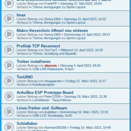
Letzter Beitrag von
FrankPP
«
Samstag 27. Mai 2023, 16:00
Verfasst in
Thema: Anregungen zu Sprint-Layout
Imax
Letzter Beitrag von
Sonny1983
«
Samstag 15. April 2023, 10:02
Verfasst in
Thema: Anregungen zu Sprint-Layout
Makro-Verzeichnis öffnen/ neu einlesen
Letzter Beitrag von
Sonny1983
«
Donnerstag 13. April 2023, 09:47
Verfasst in
Thema: Anregungen zu Sprint-Layout
Profilab TCP Reconnect
Letzter Beitrag von
TesTneT
«
Mittwoch 12. April 2023, 16:35
Verfasst in
Thema: Schaltung und Bauteile
Treiber installieren
Letzter Beitrag von
abacom
«
Dienstag 4. April 2023, 09:04
Verfasst in
USB-LRB Relaiskarte, 8-fach
TonUINO
Letzter Beitrag von
Hougaarden
«
Freitag 31. März 2023, 11:57
Verfasst in
Kundenprojekte
ArduiBox ESP Prototype Board
Letzter Beitrag von
Peter72336
«
Sonntag 19. März 2023, 11:38
Verfasst in
LochMaster - Tauschbörse
Linux-Treiber und -Software
Letzter Beitrag von
ikubbilun
«
Donnerstag 16. März 2023, 13:18
Verfasst in
USB-LCD Textdisplay, 4x20
Schlaflabor
Letzter Beitrag von
Norman256256
«
Freitag 10. März 2023, 19:40
Verfasst in
Multimedia