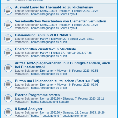
Auswahl Layer für Thermal-Pad zu klickintensiv
Letzter Beitrag von
Sonny1983
«
Freitag 24. Februar 2023, 17:23
Verfasst in
Thema: Anregungen zu Sprint-Layout
Versehentliches Verschieben von Elementen verhindern
Letzter Beitrag von
Sonny1983
«
Freitag 24. Februar 2023, 13:27
Verfasst in
Thema: Anregungen zu Sprint-Layout
Dateiendung .spl8 in <FILENAME>
Letzter Beitrag von
Hardy
«
Mittwoch 22. Februar 2023, 15:11
Verfasst in
Thema: Anregungen zu sPlan
Überschriften Zusatztext in Stückliste
Letzter Beitrag von
Hardy
«
Freitag 17. Februar 2023, 07:38
Verfasst in
Thema: Anregungen zu sPlan
drittes Text-Spiegelverhalten: nur Bündigkeit ändern, auch
bei Einzelauswahl
Letzter Beitrag von
Dromantor
«
Mittwoch 8. Februar 2023, 09:53
Verfasst in
Thema: Anregungen zu sPlan
Button um Linienenden zu tauschen (Start <-> End)
Letzter Beitrag von
Dromantor
«
Mittwoch 8. Februar 2023, 09:08
Verfasst in
Thema: Anregungen zu sPlan
Externe Programme starten
Letzter Beitrag von
Norman256256
«
Dienstag 7. Februar 2023, 21:11
Verfasst in
Thema: Schaltung und Bauteile
8 Kanal Analyser
Letzter Beitrag von
Norman256256
«
Samstag 21. Januar 2023, 18:26
Verfasst in
Thema: Frontplatte und Frontplattenelemente