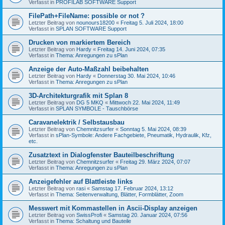
Verfasst in
PROFILAB SOFTWARE Support
FilePath+FileName: possible or not ?
Letzter Beitrag von
nounours18200
«
Freitag 5. Juli 2024, 18:00
Verfasst in
SPLAN SOFTWARE Support
Drucken von markiertem Bereich
Letzter Beitrag von
Hardy
«
Freitag 14. Juni 2024, 07:35
Verfasst in
Thema: Anregungen zu sPlan
Anzeige der Auto-Maßzahl beibehalten
Letzter Beitrag von
Hardy
«
Donnerstag 30. Mai 2024, 10:46
Verfasst in
Thema: Anregungen zu sPlan
3D-Architekturgrafik mit Splan 8
Letzter Beitrag von
DG 5 MKQ
«
Mittwoch 22. Mai 2024, 11:49
Verfasst in
SPLAN SYMBOLE - Tauschbörse
Caravanelektrik / Selbstausbau
Letzter Beitrag von
Chemnitzsurfer
«
Sonntag 5. Mai 2024, 08:39
Verfasst in
sPlan-Symbole: Andere Fachgebiete, Pneumatik, Hydraulik, Kfz,
etc.
Zusatztext in Dialogfenster Bauteilbeschriftung
Letzter Beitrag von
Chemnitzsurfer
«
Freitag 29. März 2024, 07:07
Verfasst in
Thema: Anregungen zu sPlan
Anzeigefehler auf Blattleiste links
Letzter Beitrag von
rasi
«
Samstag 17. Februar 2024, 13:12
Verfasst in
Thema: Seitenverwaltung, Blätter, Formblätter, Zoom
Messwert mit Kommastellen in Ascii-Display anzeigen
Letzter Beitrag von
SwissProfi
«
Samstag 20. Januar 2024, 07:56
Verfasst in
Thema: Schaltung und Bauteile