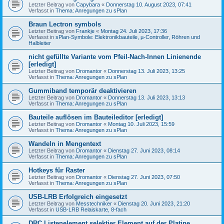
Letzter Beitrag von
Capybara
«
Donnerstag 10. August 2023, 07:41
Verfasst in
Thema: Anregungen zu sPlan
Braun Lectron symbols
Letzter Beitrag von
Frankje
«
Montag 24. Juli 2023, 17:36
Verfasst in
sPlan-Symbole: Elektronikbauteile, µ-Controller, Röhren und
Halbleiter
nicht gefüllte Variante vom Pfeil-Nach-Innen Linienende
[erledigt]
Letzter Beitrag von
Dromantor
«
Donnerstag 13. Juli 2023, 13:25
Verfasst in
Thema: Anregungen zu sPlan
Gummiband temporär deaktivieren
Letzter Beitrag von
Dromantor
«
Donnerstag 13. Juli 2023, 13:13
Verfasst in
Thema: Anregungen zu sPlan
Bauteile auflösen im Bauteileditor [erledigt]
Letzter Beitrag von
Dromantor
«
Montag 10. Juli 2023, 15:59
Verfasst in
Thema: Anregungen zu sPlan
Wandeln in Mengentext
Letzter Beitrag von
Dromantor
«
Dienstag 27. Juni 2023, 08:14
Verfasst in
Thema: Anregungen zu sPlan
Hotkeys für Raster
Letzter Beitrag von
Dromantor
«
Dienstag 27. Juni 2023, 07:50
Verfasst in
Thema: Anregungen zu sPlan
USB-LRB Erfolgreich eingesetzt
Letzter Beitrag von
Messtechniker
«
Dienstag 20. Juni 2023, 21:20
Verfasst in
USB-LRB Relaiskarte, 8-fach
DRC Listenelement selektier Element auf der Platine