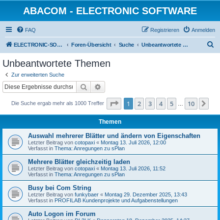
ABACOM - ELECTRONIC SOFTWARE
FAQ
Registrieren
Anmelden
S
ELECTRONIC-SOFWARE-SHOP
Foren-Übersicht
Suche
Unbeantwortete Themen
u
Unbeantwortete Themen
c
Zur erweiterten Suche
h
Suche
Erweiterte Suche
e
Seite
1
von
10
1
2
3
4
5
10
Nä
Die Suche ergab mehr als 1000 Treffer
…
Themen
Auswahl mehrerer Blätter und ändern von Eigenschaften
Letzter Beitrag von
cotopaxi
«
Montag 13. Juli 2026, 12:00
Verfasst in
Thema: Anregungen zu sPlan
Mehrere Blätter gleichzeitig laden
Letzter Beitrag von
cotopaxi
«
Montag 13. Juli 2026, 11:52
Verfasst in
Thema: Anregungen zu sPlan
Busy bei Com String
Letzter Beitrag von
funkybaer
«
Montag 29. Dezember 2025, 13:43
Verfasst in
PROFILAB Kundenprojekte und Aufgabenstellungen
Auto Logon im Forum