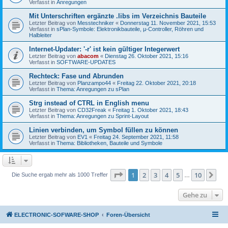
Verfasst in
Anregungen
Mit Unterschriften ergänzte .libs im Verzeichnis Bauteile
Letzter Beitrag von
Messtechniker
«
Donnerstag 11. November 2021, 15:53
Verfasst in
sPlan-Symbole: Elektronikbauteile, µ-Controller, Röhren und
Halbleiter
Internet-Updater: '-r' ist kein gültiger Integerwert
Letzter Beitrag von
abacom
«
Dienstag 26. Oktober 2021, 15:16
Verfasst in
SOFTWARE-UPDATES
Rechteck: Fase und Abrunden
Letzter Beitrag von
Planzampo44
«
Freitag 22. Oktober 2021, 20:18
Verfasst in
Thema: Anregungen zu sPlan
Strg instead of CTRL in English menu
Letzter Beitrag von
CD32Freak
«
Freitag 1. Oktober 2021, 18:43
Verfasst in
Thema: Anregungen zu Sprint-Layout
Linien verbinden, um Symbol füllen zu können
Letzter Beitrag von
EV1
«
Freitag 24. September 2021, 11:58
Verfasst in
Thema: Bibliotheken, Bauteile und Symbole
Seite
1
von
10
1
2
3
4
5
10
Nä
Die Suche ergab mehr als 1000 Treffer
…
Gehe zu
ELECTRONIC-SOFWARE-SHOP
Foren-Übersicht