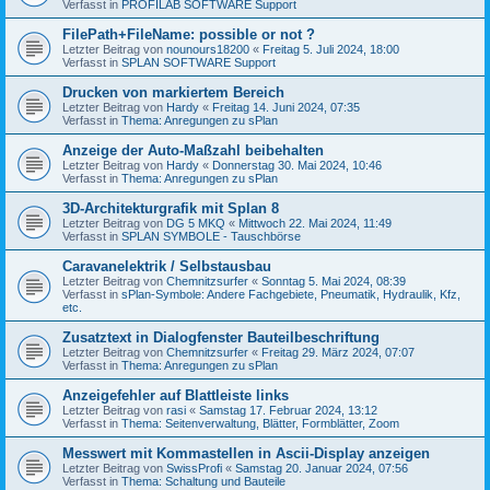
Verfasst in
PROFILAB SOFTWARE Support
FilePath+FileName: possible or not ?
Letzter Beitrag von
nounours18200
«
Freitag 5. Juli 2024, 18:00
Verfasst in
SPLAN SOFTWARE Support
Drucken von markiertem Bereich
Letzter Beitrag von
Hardy
«
Freitag 14. Juni 2024, 07:35
Verfasst in
Thema: Anregungen zu sPlan
Anzeige der Auto-Maßzahl beibehalten
Letzter Beitrag von
Hardy
«
Donnerstag 30. Mai 2024, 10:46
Verfasst in
Thema: Anregungen zu sPlan
3D-Architekturgrafik mit Splan 8
Letzter Beitrag von
DG 5 MKQ
«
Mittwoch 22. Mai 2024, 11:49
Verfasst in
SPLAN SYMBOLE - Tauschbörse
Caravanelektrik / Selbstausbau
Letzter Beitrag von
Chemnitzsurfer
«
Sonntag 5. Mai 2024, 08:39
Verfasst in
sPlan-Symbole: Andere Fachgebiete, Pneumatik, Hydraulik, Kfz,
etc.
Zusatztext in Dialogfenster Bauteilbeschriftung
Letzter Beitrag von
Chemnitzsurfer
«
Freitag 29. März 2024, 07:07
Verfasst in
Thema: Anregungen zu sPlan
Anzeigefehler auf Blattleiste links
Letzter Beitrag von
rasi
«
Samstag 17. Februar 2024, 13:12
Verfasst in
Thema: Seitenverwaltung, Blätter, Formblätter, Zoom
Messwert mit Kommastellen in Ascii-Display anzeigen
Letzter Beitrag von
SwissProfi
«
Samstag 20. Januar 2024, 07:56
Verfasst in
Thema: Schaltung und Bauteile