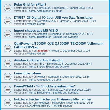
Polar Grid for sPlan?
Letzter Beitrag von
Chris56000
«
Dienstag 10. Januar 2023, 14:34
Verfasst in
Thema: Anregungen zu sPlan
DT9817- 28 Digital IO über USB von Data Translation
Letzter Beitrag von
Norman256256
«
Samstag 7. Januar 2023, 19:04
Verfasst in
Weitere Geräte
Import shapes aus MS VISIO
Letzter Beitrag von
cotopaxi
«
Dienstag 20. Dezember 2022, 11:16
Verfasst in
Thema: Bibliotheken, Bauteile und Symbole
QuatPower LN-3005P, QJE QJ-3005P, TEK3005P, Vellemann
LABPS3005N etc.
Letzter Beitrag von
abacom
«
Freitag 9. Dezember 2022, 14:09
Verfasst in
Weitere Geräte
Ausdruck (Bilder) Unvollständig
Letzter Beitrag von
K-B-L
«
Donnerstag 8. Dezember 2022, 08:44
Verfasst in
Thema: Import, Export und Drucken
Linienübernahme
Letzter Beitrag von
Holger
«
Samstag 3. Dezember 2022, 12:56
Verfasst in
Thema: Anregungen zu sPlan
Parent/Child - "In Stückliste aufnehmen"
Letzter Beitrag von
Dr.Fidi
«
Samstag 19. November 2022, 10:50
Verfasst in
Thema: Bibliotheken, Bauteile und Symbole
Nutzbare Zeichenfläche von Platinengröße trennen
Letzter Beitrag von
RoMaster
«
Mittwoch 9. November 2022, 15:54
Verfasst in
LOCHMASTER SOFTWARE Support