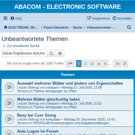
ABACOM - ELECTRONIC SOFTWARE
FAQ
Registrieren
Anmelden
S
ELECTRONIC-SOFWARE-SHOP
Foren-Übersicht
Suche
Unbeantwortete Themen
u
Unbeantwortete Themen
c
Zur erweiterten Suche
h
Suche
Erweiterte Suche
e
Seite
1
von
10
1
2
3
4
5
10
Nä
Die Suche ergab mehr als 1000 Treffer
…
Themen
Auswahl mehrerer Blätter und ändern von Eigenschaften
Letzter Beitrag von
cotopaxi
«
Montag 13. Juli 2026, 12:00
Verfasst in
Thema: Anregungen zu sPlan
Mehrere Blätter gleichzeitig laden
Letzter Beitrag von
cotopaxi
«
Montag 13. Juli 2026, 11:52
Verfasst in
Thema: Anregungen zu sPlan
Busy bei Com String
Letzter Beitrag von
funkybaer
«
Montag 29. Dezember 2025, 13:43
Verfasst in
PROFILAB Kundenprojekte und Aufgabenstellungen
Auto Logon im Forum