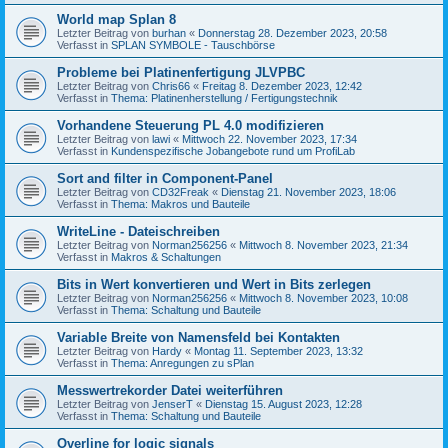
World map Splan 8
Letzter Beitrag von
burhan
«
Donnerstag 28. Dezember 2023, 20:58
Verfasst in
SPLAN SYMBOLE - Tauschbörse
Probleme bei Platinenfertigung JLVPBC
Letzter Beitrag von
Chris66
«
Freitag 8. Dezember 2023, 12:42
Verfasst in
Thema: Platinenherstellung / Fertigungstechnik
Vorhandene Steuerung PL 4.0 modifizieren
Letzter Beitrag von
lawi
«
Mittwoch 22. November 2023, 17:34
Verfasst in
Kundenspezifische Jobangebote rund um ProfiLab
Sort and filter in Component-Panel
Letzter Beitrag von
CD32Freak
«
Dienstag 21. November 2023, 18:06
Verfasst in
Thema: Makros und Bauteile
WriteLine - Dateischreiben
Letzter Beitrag von
Norman256256
«
Mittwoch 8. November 2023, 21:34
Verfasst in
Makros & Schaltungen
Bits in Wert konvertieren und Wert in Bits zerlegen
Letzter Beitrag von
Norman256256
«
Mittwoch 8. November 2023, 10:08
Verfasst in
Thema: Schaltung und Bauteile
Variable Breite von Namensfeld bei Kontakten
Letzter Beitrag von
Hardy
«
Montag 11. September 2023, 13:32
Verfasst in
Thema: Anregungen zu sPlan
Messwertrekorder Datei weiterführen
Letzter Beitrag von
JenserT
«
Dienstag 15. August 2023, 12:28
Verfasst in
Thema: Schaltung und Bauteile
Overline for logic signals