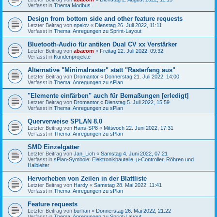
Verfasst in
Thema Modbus
Design from bottom side and other feature requests
Letzter Beitrag von
npelov
«
Dienstag 26. Juli 2022, 11:11
Verfasst in
Thema: Anregungen zu Sprint-Layout
Bluetooth-Audio für antiken Dual CV xx Verstärker
Letzter Beitrag von
abacom
«
Freitag 22. Juli 2022, 09:32
Verfasst in
Kundenprojekte
Alternative "Minimalraster" statt "Rasterfang aus"
Letzter Beitrag von
Dromantor
«
Donnerstag 21. Juli 2022, 14:00
Verfasst in
Thema: Anregungen zu sPlan
"Elemente einfärben" auch für Bemaßungen [erledigt]
Letzter Beitrag von
Dromantor
«
Dienstag 5. Juli 2022, 15:59
Verfasst in
Thema: Anregungen zu sPlan
Querverweise SPLAN 8.0
Letzter Beitrag von
Hans-SP8
«
Mittwoch 22. Juni 2022, 17:31
Verfasst in
Thema: Anregungen zu sPlan
SMD Einzelgatter
Letzter Beitrag von
Jan_Lich
«
Samstag 4. Juni 2022, 07:21
Verfasst in
sPlan-Symbole: Elektronikbauteile, µ-Controller, Röhren und
Halbleiter
Hervorheben von Zeilen in der Blattliste
Letzter Beitrag von
Hardy
«
Samstag 28. Mai 2022, 11:41
Verfasst in
Thema: Anregungen zu sPlan
Feature requests
Letzter Beitrag von
burhan
«
Donnerstag 26. Mai 2022, 21:22
Verfasst in
Thema: Anregungen zu Sprint-Layout