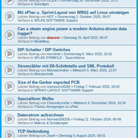
Letzter Beitrag von
DL3LK
«
Donnerstag 18. Dezember 2025, 14:27
Verfasst in
Sonstiges
Mit sPlan u. Sprint-Layout von WIN11 auf Linux umsteigen
Letzter Beitrag von
HDT
«
Donnerstag 2. Oktober 2025, 09:07
Verfasst in
SPLAN SOFTWARE Support
Can a steam engine power a modern Arduino-driven data
logger?
Letzter Beitrag von
abacom
«
Dienstag 22. April 2025, 08:47
Verfasst in
Modellbau
DIP-Schalter / DIP-Switches
Letzter Beitrag von
mschindi
«
Donnerstag 6. März 2025, 10:32
Verfasst in
SPLAN SYMBOLE - Tauschbörse
Stromzähler mit D0-Schittstelle und SML Protokoll
Letzter Beitrag von
Messtechniker
«
Mittwoch 5. März 2025, 12:07
Verfasst in
Messtechnik
Size of the Gerber exported PCB
Letzter Beitrag von
nounours18200
«
Freitag 7. Februar 2025, 18:42
Verfasst in
SPRINT-LAYOUT SOFTWARE Support
Spezialform Wolke
Letzter Beitrag von
Chemnitzsurfer
«
Mittwoch 4. Dezember 2024, 16:34
Verfasst in
Thema: Anregungen zu sPlan
Datenstrom aufzeichnen
Letzter Beitrag von
Norman256256
«
Freitag 11. Oktober 2024, 06:49
Verfasst in
Makros & Schaltungen
TCP-Verbindung
Letzter Beitrag von
Josef
«
Dienstag 6. August 2024, 09:01