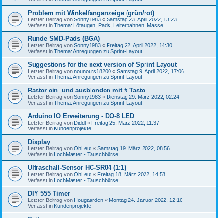
Problem mit Winkelfanganzeige (grün/rot)
Letzter Beitrag von
Sonny1983
«
Samstag 23. April 2022, 13:23
Verfasst in
Thema: Lötaugen, Pads, Leiterbahnen, Masse
Runde SMD-Pads (BGA)
Letzter Beitrag von
Sonny1983
«
Freitag 22. April 2022, 14:30
Verfasst in
Thema: Anregungen zu Sprint-Layout
Suggestions for the next version of Sprint Layout
Letzter Beitrag von
nounours18200
«
Samstag 9. April 2022, 17:06
Verfasst in
Thema: Anregungen zu Sprint-Layout
Raster ein- und ausblenden mit #-Taste
Letzter Beitrag von
Sonny1983
«
Dienstag 29. März 2022, 02:24
Verfasst in
Thema: Anregungen zu Sprint-Layout
Arduino IO Erweiterung - DO-8 LED
Letzter Beitrag von
Diddl
«
Freitag 25. März 2022, 11:37
Verfasst in
Kundenprojekte
Display
Letzter Beitrag von
OhLeut
«
Samstag 19. März 2022, 08:56
Verfasst in
LochMaster - Tauschbörse
Ultraschall-Sensor HC-SR04 (1:1)
Letzter Beitrag von
OhLeut
«
Freitag 18. März 2022, 14:58
Verfasst in
LochMaster - Tauschbörse
DIY 555 Timer
Letzter Beitrag von
Hougaarden
«
Montag 24. Januar 2022, 12:10
Verfasst in
Kundenprojekte