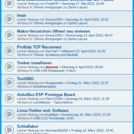
Letzter Beitrag von
FrankPP
«
Samstag 27. Mai 2023, 16:00
Verfasst in
Thema: Anregungen zu Sprint-Layout
Imax
Letzter Beitrag von
Sonny1983
«
Samstag 15. April 2023, 10:02
Verfasst in
Thema: Anregungen zu Sprint-Layout
Makro-Verzeichnis öffnen/ neu einlesen
Letzter Beitrag von
Sonny1983
«
Donnerstag 13. April 2023, 09:47
Verfasst in
Thema: Anregungen zu Sprint-Layout
Profilab TCP Reconnect
Letzter Beitrag von
TesTneT
«
Mittwoch 12. April 2023, 16:35
Verfasst in
Thema: Schaltung und Bauteile
Treiber installieren
Letzter Beitrag von
abacom
«
Dienstag 4. April 2023, 09:04
Verfasst in
USB-LRB Relaiskarte, 8-fach
TonUINO
Letzter Beitrag von
Hougaarden
«
Freitag 31. März 2023, 11:57
Verfasst in
Kundenprojekte
ArduiBox ESP Prototype Board
Letzter Beitrag von
Peter72336
«
Sonntag 19. März 2023, 11:38
Verfasst in
LochMaster - Tauschbörse
Linux-Treiber und -Software
Letzter Beitrag von
ikubbilun
«
Donnerstag 16. März 2023, 13:18
Verfasst in
USB-LCD Textdisplay, 4x20
Schlaflabor
Letzter Beitrag von
Norman256256
«
Freitag 10. März 2023, 19:40
Verfasst in
Multimedia