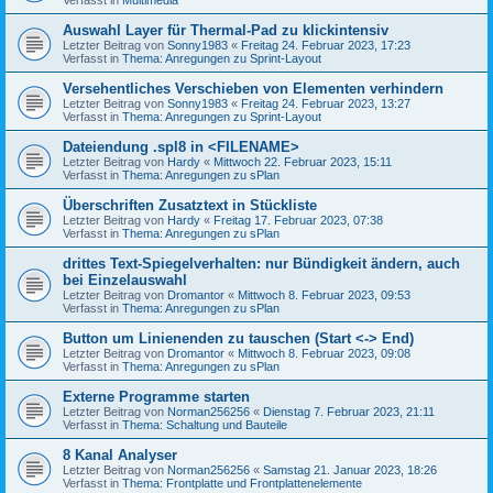
Auswahl Layer für Thermal-Pad zu klickintensiv
Letzter Beitrag von
Sonny1983
«
Freitag 24. Februar 2023, 17:23
Verfasst in
Thema: Anregungen zu Sprint-Layout
Versehentliches Verschieben von Elementen verhindern
Letzter Beitrag von
Sonny1983
«
Freitag 24. Februar 2023, 13:27
Verfasst in
Thema: Anregungen zu Sprint-Layout
Dateiendung .spl8 in <FILENAME>
Letzter Beitrag von
Hardy
«
Mittwoch 22. Februar 2023, 15:11
Verfasst in
Thema: Anregungen zu sPlan
Überschriften Zusatztext in Stückliste
Letzter Beitrag von
Hardy
«
Freitag 17. Februar 2023, 07:38
Verfasst in
Thema: Anregungen zu sPlan
drittes Text-Spiegelverhalten: nur Bündigkeit ändern, auch
bei Einzelauswahl
Letzter Beitrag von
Dromantor
«
Mittwoch 8. Februar 2023, 09:53
Verfasst in
Thema: Anregungen zu sPlan
Button um Linienenden zu tauschen (Start <-> End)
Letzter Beitrag von
Dromantor
«
Mittwoch 8. Februar 2023, 09:08
Verfasst in
Thema: Anregungen zu sPlan
Externe Programme starten
Letzter Beitrag von
Norman256256
«
Dienstag 7. Februar 2023, 21:11
Verfasst in
Thema: Schaltung und Bauteile
8 Kanal Analyser
Letzter Beitrag von
Norman256256
«
Samstag 21. Januar 2023, 18:26
Verfasst in
Thema: Frontplatte und Frontplattenelemente