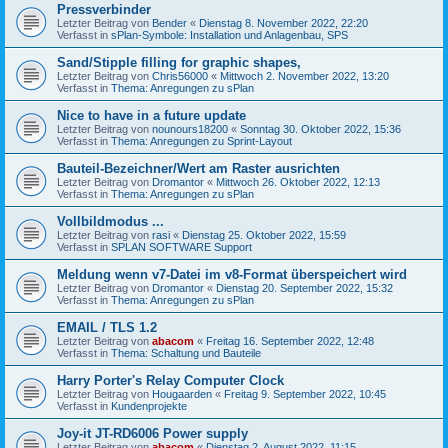
Pressverbinder
Letzter Beitrag von
Bender
«
Dienstag 8. November 2022, 22:20
Verfasst in
sPlan-Symbole: Installation und Anlagenbau, SPS
Sand/Stipple filling for graphic shapes,
Letzter Beitrag von
Chris56000
«
Mittwoch 2. November 2022, 13:20
Verfasst in
Thema: Anregungen zu sPlan
Nice to have in a future update
Letzter Beitrag von
nounours18200
«
Sonntag 30. Oktober 2022, 15:36
Verfasst in
Thema: Anregungen zu Sprint-Layout
Bauteil-Bezeichner/Wert am Raster ausrichten
Letzter Beitrag von
Dromantor
«
Mittwoch 26. Oktober 2022, 12:13
Verfasst in
Thema: Anregungen zu sPlan
Vollbildmodus ...
Letzter Beitrag von
rasi
«
Dienstag 25. Oktober 2022, 15:59
Verfasst in
SPLAN SOFTWARE Support
Meldung wenn v7-Datei im v8-Format überspeichert wird
Letzter Beitrag von
Dromantor
«
Dienstag 20. September 2022, 15:32
Verfasst in
Thema: Anregungen zu sPlan
EMAIL / TLS 1.2
Letzter Beitrag von
abacom
«
Freitag 16. September 2022, 12:48
Verfasst in
Thema: Schaltung und Bauteile
Harry Porter's Relay Computer Clock
Letzter Beitrag von
Hougaarden
«
Freitag 9. September 2022, 10:45
Verfasst in
Kundenprojekte
Joy-it JT-RD6006 Power supply
Letzter Beitrag von
abacom
«
Dienstag 2. August 2022, 11:15