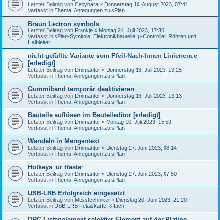
Letzter Beitrag von
Capybara
«
Donnerstag 10. August 2023, 07:41
Verfasst in
Thema: Anregungen zu sPlan
Braun Lectron symbols
Letzter Beitrag von
Frankje
«
Montag 24. Juli 2023, 17:36
Verfasst in
sPlan-Symbole: Elektronikbauteile, µ-Controller, Röhren und
Halbleiter
nicht gefüllte Variante vom Pfeil-Nach-Innen Linienende
[erledigt]
Letzter Beitrag von
Dromantor
«
Donnerstag 13. Juli 2023, 13:25
Verfasst in
Thema: Anregungen zu sPlan
Gummiband temporär deaktivieren
Letzter Beitrag von
Dromantor
«
Donnerstag 13. Juli 2023, 13:13
Verfasst in
Thema: Anregungen zu sPlan
Bauteile auflösen im Bauteileditor [erledigt]
Letzter Beitrag von
Dromantor
«
Montag 10. Juli 2023, 15:59
Verfasst in
Thema: Anregungen zu sPlan
Wandeln in Mengentext
Letzter Beitrag von
Dromantor
«
Dienstag 27. Juni 2023, 08:14
Verfasst in
Thema: Anregungen zu sPlan
Hotkeys für Raster
Letzter Beitrag von
Dromantor
«
Dienstag 27. Juni 2023, 07:50
Verfasst in
Thema: Anregungen zu sPlan
USB-LRB Erfolgreich eingesetzt
Letzter Beitrag von
Messtechniker
«
Dienstag 20. Juni 2023, 21:20
Verfasst in
USB-LRB Relaiskarte, 8-fach
DRC Listenelement selektier Element auf der Platine