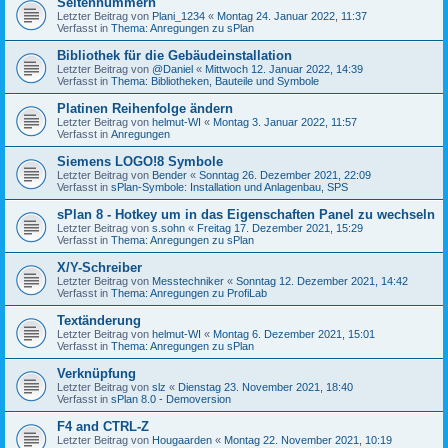
Seitennummern
Letzter Beitrag von
Plani_1234
«
Montag 24. Januar 2022, 11:37
Verfasst in
Thema: Anregungen zu sPlan
Bibliothek für die Gebäudeinstallation
Letzter Beitrag von
@Daniel
«
Mittwoch 12. Januar 2022, 14:39
Verfasst in
Thema: Bibliotheken, Bauteile und Symbole
Platinen Reihenfolge ändern
Letzter Beitrag von
helmut-WI
«
Montag 3. Januar 2022, 11:57
Verfasst in
Anregungen
Siemens LOGO!8 Symbole
Letzter Beitrag von
Bender
«
Sonntag 26. Dezember 2021, 22:09
Verfasst in
sPlan-Symbole: Installation und Anlagenbau, SPS
sPlan 8 - Hotkey um in das Eigenschaften Panel zu wechseln
Letzter Beitrag von
s.sohn
«
Freitag 17. Dezember 2021, 15:29
Verfasst in
Thema: Anregungen zu sPlan
X/Y-Schreiber
Letzter Beitrag von
Messtechniker
«
Sonntag 12. Dezember 2021, 14:42
Verfasst in
Thema: Anregungen zu ProfiLab
Textänderung
Letzter Beitrag von
helmut-WI
«
Montag 6. Dezember 2021, 15:01
Verfasst in
Thema: Anregungen zu sPlan
Verknüpfung
Letzter Beitrag von
slz
«
Dienstag 23. November 2021, 18:40
Verfasst in
sPlan 8.0 - Demoversion
F4 and CTRL-Z
Letzter Beitrag von
Hougaarden
«
Montag 22. November 2021, 10:19