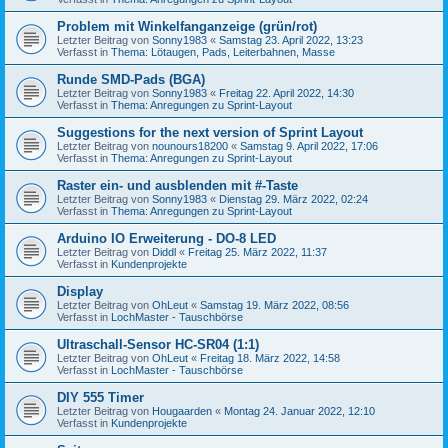
Problem mit Winkelfanganzeige (grün/rot)
Letzter Beitrag von
Sonny1983
«
Samstag 23. April 2022, 13:23
Verfasst in
Thema: Lötaugen, Pads, Leiterbahnen, Masse
Runde SMD-Pads (BGA)
Letzter Beitrag von
Sonny1983
«
Freitag 22. April 2022, 14:30
Verfasst in
Thema: Anregungen zu Sprint-Layout
Suggestions for the next version of Sprint Layout
Letzter Beitrag von
nounours18200
«
Samstag 9. April 2022, 17:06
Verfasst in
Thema: Anregungen zu Sprint-Layout
Raster ein- und ausblenden mit #-Taste
Letzter Beitrag von
Sonny1983
«
Dienstag 29. März 2022, 02:24
Verfasst in
Thema: Anregungen zu Sprint-Layout
Arduino IO Erweiterung - DO-8 LED
Letzter Beitrag von
Diddl
«
Freitag 25. März 2022, 11:37
Verfasst in
Kundenprojekte
Display
Letzter Beitrag von
OhLeut
«
Samstag 19. März 2022, 08:56
Verfasst in
LochMaster - Tauschbörse
Ultraschall-Sensor HC-SR04 (1:1)
Letzter Beitrag von
OhLeut
«
Freitag 18. März 2022, 14:58
Verfasst in
LochMaster - Tauschbörse
DIY 555 Timer
Letzter Beitrag von
Hougaarden
«
Montag 24. Januar 2022, 12:10
Verfasst in
Kundenprojekte