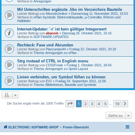
Verfasst in
Anregungen
Mit Unterschriften ergänzte .libs im Verzeichnis Bauteile
Letzter Beitrag von
Messtechniker
«
Donnerstag 11. November 2021, 15:53
Verfasst in
sPlan-Symbole: Elektronikbauteile, µ-Controller, Röhren und
Halbleiter
Internet-Updater: '-r' ist kein gültiger Integerwert
Letzter Beitrag von
abacom
«
Dienstag 26. Oktober 2021, 15:16
Verfasst in
SOFTWARE-UPDATES
Rechteck: Fase und Abrunden
Letzter Beitrag von
Planzampo44
«
Freitag 22. Oktober 2021, 20:18
Verfasst in
Thema: Anregungen zu sPlan
Strg instead of CTRL in English menu
Letzter Beitrag von
CD32Freak
«
Freitag 1. Oktober 2021, 18:43
Verfasst in
Thema: Anregungen zu Sprint-Layout
Linien verbinden, um Symbol füllen zu können
Letzter Beitrag von
EV1
«
Freitag 24. September 2021, 11:58
Verfasst in
Thema: Bibliotheken, Bauteile und Symbole
Seite
1
von
10
1
2
3
4
5
10
Nä
Die Suche ergab mehr als 1000 Treffer
…
Gehe zu
ELECTRONIC-SOFWARE-SHOP
Foren-Übersicht