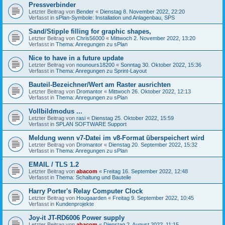
Pressverbinder
Letzter Beitrag von
Bender
«
Dienstag 8. November 2022, 22:20
Verfasst in
sPlan-Symbole: Installation und Anlagenbau, SPS
Sand/Stipple filling for graphic shapes,
Letzter Beitrag von
Chris56000
«
Mittwoch 2. November 2022, 13:20
Verfasst in
Thema: Anregungen zu sPlan
Nice to have in a future update
Letzter Beitrag von
nounours18200
«
Sonntag 30. Oktober 2022, 15:36
Verfasst in
Thema: Anregungen zu Sprint-Layout
Bauteil-Bezeichner/Wert am Raster ausrichten
Letzter Beitrag von
Dromantor
«
Mittwoch 26. Oktober 2022, 12:13
Verfasst in
Thema: Anregungen zu sPlan
Vollbildmodus ...
Letzter Beitrag von
rasi
«
Dienstag 25. Oktober 2022, 15:59
Verfasst in
SPLAN SOFTWARE Support
Meldung wenn v7-Datei im v8-Format überspeichert wird
Letzter Beitrag von
Dromantor
«
Dienstag 20. September 2022, 15:32
Verfasst in
Thema: Anregungen zu sPlan
EMAIL / TLS 1.2
Letzter Beitrag von
abacom
«
Freitag 16. September 2022, 12:48
Verfasst in
Thema: Schaltung und Bauteile
Harry Porter's Relay Computer Clock
Letzter Beitrag von
Hougaarden
«
Freitag 9. September 2022, 10:45
Verfasst in
Kundenprojekte
Joy-it JT-RD6006 Power supply
Letzter Beitrag von
abacom
«
Dienstag 2. August 2022, 11:15