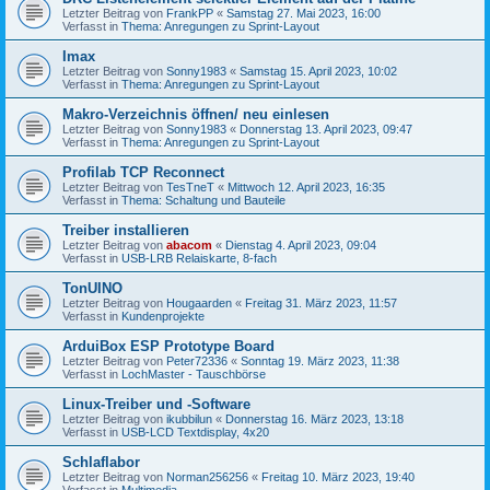
Letzter Beitrag von
FrankPP
«
Samstag 27. Mai 2023, 16:00
Verfasst in
Thema: Anregungen zu Sprint-Layout
Imax
Letzter Beitrag von
Sonny1983
«
Samstag 15. April 2023, 10:02
Verfasst in
Thema: Anregungen zu Sprint-Layout
Makro-Verzeichnis öffnen/ neu einlesen
Letzter Beitrag von
Sonny1983
«
Donnerstag 13. April 2023, 09:47
Verfasst in
Thema: Anregungen zu Sprint-Layout
Profilab TCP Reconnect
Letzter Beitrag von
TesTneT
«
Mittwoch 12. April 2023, 16:35
Verfasst in
Thema: Schaltung und Bauteile
Treiber installieren
Letzter Beitrag von
abacom
«
Dienstag 4. April 2023, 09:04
Verfasst in
USB-LRB Relaiskarte, 8-fach
TonUINO
Letzter Beitrag von
Hougaarden
«
Freitag 31. März 2023, 11:57
Verfasst in
Kundenprojekte
ArduiBox ESP Prototype Board
Letzter Beitrag von
Peter72336
«
Sonntag 19. März 2023, 11:38
Verfasst in
LochMaster - Tauschbörse
Linux-Treiber und -Software
Letzter Beitrag von
ikubbilun
«
Donnerstag 16. März 2023, 13:18
Verfasst in
USB-LCD Textdisplay, 4x20
Schlaflabor
Letzter Beitrag von
Norman256256
«
Freitag 10. März 2023, 19:40
Verfasst in
Multimedia