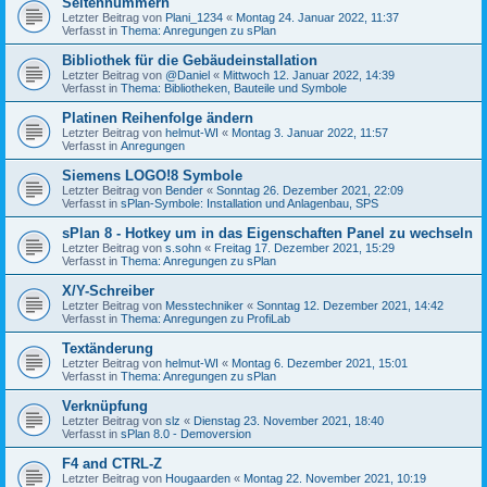
Seitennummern
Letzter Beitrag von
Plani_1234
«
Montag 24. Januar 2022, 11:37
Verfasst in
Thema: Anregungen zu sPlan
Bibliothek für die Gebäudeinstallation
Letzter Beitrag von
@Daniel
«
Mittwoch 12. Januar 2022, 14:39
Verfasst in
Thema: Bibliotheken, Bauteile und Symbole
Platinen Reihenfolge ändern
Letzter Beitrag von
helmut-WI
«
Montag 3. Januar 2022, 11:57
Verfasst in
Anregungen
Siemens LOGO!8 Symbole
Letzter Beitrag von
Bender
«
Sonntag 26. Dezember 2021, 22:09
Verfasst in
sPlan-Symbole: Installation und Anlagenbau, SPS
sPlan 8 - Hotkey um in das Eigenschaften Panel zu wechseln
Letzter Beitrag von
s.sohn
«
Freitag 17. Dezember 2021, 15:29
Verfasst in
Thema: Anregungen zu sPlan
X/Y-Schreiber
Letzter Beitrag von
Messtechniker
«
Sonntag 12. Dezember 2021, 14:42
Verfasst in
Thema: Anregungen zu ProfiLab
Textänderung
Letzter Beitrag von
helmut-WI
«
Montag 6. Dezember 2021, 15:01
Verfasst in
Thema: Anregungen zu sPlan
Verknüpfung
Letzter Beitrag von
slz
«
Dienstag 23. November 2021, 18:40
Verfasst in
sPlan 8.0 - Demoversion
F4 and CTRL-Z
Letzter Beitrag von
Hougaarden
«
Montag 22. November 2021, 10:19