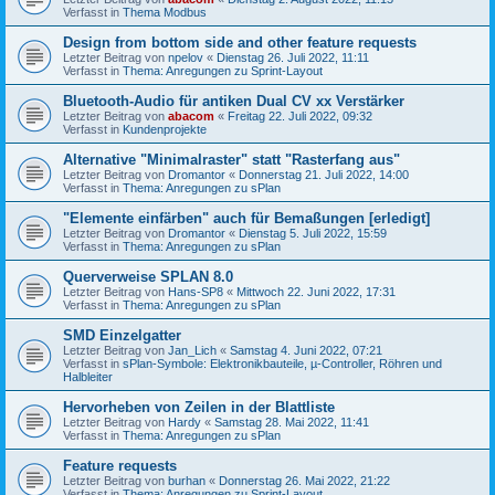
Verfasst in
Thema Modbus
Design from bottom side and other feature requests
Letzter Beitrag von
npelov
«
Dienstag 26. Juli 2022, 11:11
Verfasst in
Thema: Anregungen zu Sprint-Layout
Bluetooth-Audio für antiken Dual CV xx Verstärker
Letzter Beitrag von
abacom
«
Freitag 22. Juli 2022, 09:32
Verfasst in
Kundenprojekte
Alternative "Minimalraster" statt "Rasterfang aus"
Letzter Beitrag von
Dromantor
«
Donnerstag 21. Juli 2022, 14:00
Verfasst in
Thema: Anregungen zu sPlan
"Elemente einfärben" auch für Bemaßungen [erledigt]
Letzter Beitrag von
Dromantor
«
Dienstag 5. Juli 2022, 15:59
Verfasst in
Thema: Anregungen zu sPlan
Querverweise SPLAN 8.0
Letzter Beitrag von
Hans-SP8
«
Mittwoch 22. Juni 2022, 17:31
Verfasst in
Thema: Anregungen zu sPlan
SMD Einzelgatter
Letzter Beitrag von
Jan_Lich
«
Samstag 4. Juni 2022, 07:21
Verfasst in
sPlan-Symbole: Elektronikbauteile, µ-Controller, Röhren und
Halbleiter
Hervorheben von Zeilen in der Blattliste
Letzter Beitrag von
Hardy
«
Samstag 28. Mai 2022, 11:41
Verfasst in
Thema: Anregungen zu sPlan
Feature requests
Letzter Beitrag von
burhan
«
Donnerstag 26. Mai 2022, 21:22
Verfasst in
Thema: Anregungen zu Sprint-Layout