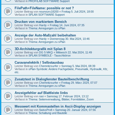
Verfasst in
PROFILAB SOFTWARE Support
FilePath+FileName: possible or not ?
Letzter Beitrag von
nounours18200
«
Freitag 5. Juli 2024, 18:00
Verfasst in
SPLAN SOFTWARE Support
Drucken von markiertem Bereich
Letzter Beitrag von
Hardy
«
Freitag 14. Juni 2024, 07:35
Verfasst in
Thema: Anregungen zu sPlan
Anzeige der Auto-Maßzahl beibehalten
Letzter Beitrag von
Hardy
«
Donnerstag 30. Mai 2024, 10:46
Verfasst in
Thema: Anregungen zu sPlan
3D-Architekturgrafik mit Splan 8
Letzter Beitrag von
DG 5 MKQ
«
Mittwoch 22. Mai 2024, 11:49
Verfasst in
SPLAN SYMBOLE - Tauschbörse
Caravanelektrik / Selbstausbau
Letzter Beitrag von
Chemnitzsurfer
«
Sonntag 5. Mai 2024, 08:39
Verfasst in
sPlan-Symbole: Andere Fachgebiete, Pneumatik, Hydraulik, Kfz,
etc.
Zusatztext in Dialogfenster Bauteilbeschriftung
Letzter Beitrag von
Chemnitzsurfer
«
Freitag 29. März 2024, 07:07
Verfasst in
Thema: Anregungen zu sPlan
Anzeigefehler auf Blattleiste links
Letzter Beitrag von
rasi
«
Samstag 17. Februar 2024, 13:12
Verfasst in
Thema: Seitenverwaltung, Blätter, Formblätter, Zoom
Messwert mit Kommastellen in Ascii-Display anzeigen
Letzter Beitrag von
SwissProfi
«
Samstag 20. Januar 2024, 07:56
Verfasst in
Thema: Schaltung und Bauteile