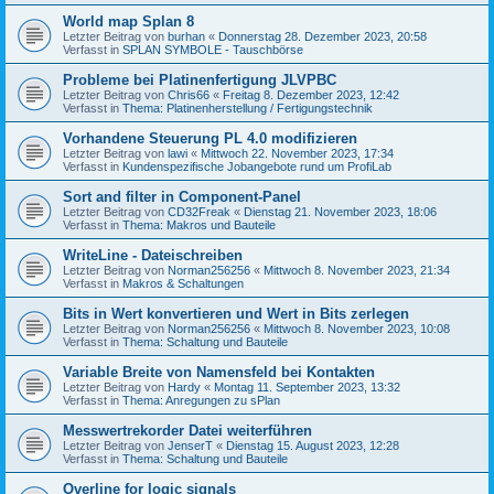
World map Splan 8
Letzter Beitrag von
burhan
«
Donnerstag 28. Dezember 2023, 20:58
Verfasst in
SPLAN SYMBOLE - Tauschbörse
Probleme bei Platinenfertigung JLVPBC
Letzter Beitrag von
Chris66
«
Freitag 8. Dezember 2023, 12:42
Verfasst in
Thema: Platinenherstellung / Fertigungstechnik
Vorhandene Steuerung PL 4.0 modifizieren
Letzter Beitrag von
lawi
«
Mittwoch 22. November 2023, 17:34
Verfasst in
Kundenspezifische Jobangebote rund um ProfiLab
Sort and filter in Component-Panel
Letzter Beitrag von
CD32Freak
«
Dienstag 21. November 2023, 18:06
Verfasst in
Thema: Makros und Bauteile
WriteLine - Dateischreiben
Letzter Beitrag von
Norman256256
«
Mittwoch 8. November 2023, 21:34
Verfasst in
Makros & Schaltungen
Bits in Wert konvertieren und Wert in Bits zerlegen
Letzter Beitrag von
Norman256256
«
Mittwoch 8. November 2023, 10:08
Verfasst in
Thema: Schaltung und Bauteile
Variable Breite von Namensfeld bei Kontakten
Letzter Beitrag von
Hardy
«
Montag 11. September 2023, 13:32
Verfasst in
Thema: Anregungen zu sPlan
Messwertrekorder Datei weiterführen
Letzter Beitrag von
JenserT
«
Dienstag 15. August 2023, 12:28
Verfasst in
Thema: Schaltung und Bauteile
Overline for logic signals