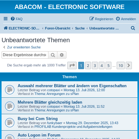
ABACOM - ELECTRONIC SOFTWARE
FAQ
Registrieren
Anmelden
S
ELECTRONIC-SOFWARE-SHOP
Foren-Übersicht
Suche
Unbeantwortete Themen
u
Unbeantwortete Themen
c
Zur erweiterten Suche
h
Suche
Erweiterte Suche
e
Seite
1
von
10
1
2
3
4
5
10
Nä
Die Suche ergab mehr als 1000 Treffer
…
Themen
Auswahl mehrerer Blätter und ändern von Eigenschaften
Letzter Beitrag von
cotopaxi
«
Montag 13. Juli 2026, 12:00
Verfasst in
Thema: Anregungen zu sPlan
Mehrere Blätter gleichzeitig laden
Letzter Beitrag von
cotopaxi
«
Montag 13. Juli 2026, 11:52
Verfasst in
Thema: Anregungen zu sPlan
Busy bei Com String
Letzter Beitrag von
funkybaer
«
Montag 29. Dezember 2025, 13:43
Verfasst in
PROFILAB Kundenprojekte und Aufgabenstellungen
Auto Logon im Forum