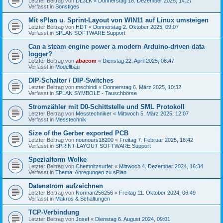
Letzter Beitrag von
DL3LK
«
Donnerstag 18. Dezember 2025, 14:27
Verfasst in
Sonstiges
Mit sPlan u. Sprint-Layout von WIN11 auf Linux umsteigen
Letzter Beitrag von
HDT
«
Donnerstag 2. Oktober 2025, 09:07
Verfasst in
SPLAN SOFTWARE Support
Can a steam engine power a modern Arduino-driven data
logger?
Letzter Beitrag von
abacom
«
Dienstag 22. April 2025, 08:47
Verfasst in
Modellbau
DIP-Schalter / DIP-Switches
Letzter Beitrag von
mschindi
«
Donnerstag 6. März 2025, 10:32
Verfasst in
SPLAN SYMBOLE - Tauschbörse
Stromzähler mit D0-Schittstelle und SML Protokoll
Letzter Beitrag von
Messtechniker
«
Mittwoch 5. März 2025, 12:07
Verfasst in
Messtechnik
Size of the Gerber exported PCB
Letzter Beitrag von
nounours18200
«
Freitag 7. Februar 2025, 18:42
Verfasst in
SPRINT-LAYOUT SOFTWARE Support
Spezialform Wolke
Letzter Beitrag von
Chemnitzsurfer
«
Mittwoch 4. Dezember 2024, 16:34
Verfasst in
Thema: Anregungen zu sPlan
Datenstrom aufzeichnen
Letzter Beitrag von
Norman256256
«
Freitag 11. Oktober 2024, 06:49
Verfasst in
Makros & Schaltungen
TCP-Verbindung
Letzter Beitrag von
Josef
«
Dienstag 6. August 2024, 09:01