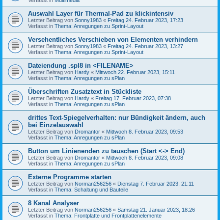
Auswahl Layer für Thermal-Pad zu klickintensiv
Letzter Beitrag von
Sonny1983
«
Freitag 24. Februar 2023, 17:23
Verfasst in
Thema: Anregungen zu Sprint-Layout
Versehentliches Verschieben von Elementen verhindern
Letzter Beitrag von
Sonny1983
«
Freitag 24. Februar 2023, 13:27
Verfasst in
Thema: Anregungen zu Sprint-Layout
Dateiendung .spl8 in <FILENAME>
Letzter Beitrag von
Hardy
«
Mittwoch 22. Februar 2023, 15:11
Verfasst in
Thema: Anregungen zu sPlan
Überschriften Zusatztext in Stückliste
Letzter Beitrag von
Hardy
«
Freitag 17. Februar 2023, 07:38
Verfasst in
Thema: Anregungen zu sPlan
drittes Text-Spiegelverhalten: nur Bündigkeit ändern, auch
bei Einzelauswahl
Letzter Beitrag von
Dromantor
«
Mittwoch 8. Februar 2023, 09:53
Verfasst in
Thema: Anregungen zu sPlan
Button um Linienenden zu tauschen (Start <-> End)
Letzter Beitrag von
Dromantor
«
Mittwoch 8. Februar 2023, 09:08
Verfasst in
Thema: Anregungen zu sPlan
Externe Programme starten
Letzter Beitrag von
Norman256256
«
Dienstag 7. Februar 2023, 21:11
Verfasst in
Thema: Schaltung und Bauteile
8 Kanal Analyser
Letzter Beitrag von
Norman256256
«
Samstag 21. Januar 2023, 18:26
Verfasst in
Thema: Frontplatte und Frontplattenelemente