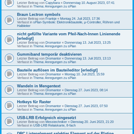
Letzter Beitrag von
Capybara
«
Donnerstag 10. August 2023, 07:41
Verfasst in
Thema: Anregungen zu sPlan
Braun Lectron symbols
Letzter Beitrag von
Frankje
«
Montag 24. Juli 2023, 17:36
Verfasst in
sPlan-Symbole: Elektronikbauteile, µ-Controller, Röhren und
Halbleiter
nicht gefüllte Variante vom Pfeil-Nach-Innen Linienende
[erledigt]
Letzter Beitrag von
Dromantor
«
Donnerstag 13. Juli 2023, 13:25
Verfasst in
Thema: Anregungen zu sPlan
Gummiband temporär deaktivieren
Letzter Beitrag von
Dromantor
«
Donnerstag 13. Juli 2023, 13:13
Verfasst in
Thema: Anregungen zu sPlan
Bauteile auflösen im Bauteileditor [erledigt]
Letzter Beitrag von
Dromantor
«
Montag 10. Juli 2023, 15:59
Verfasst in
Thema: Anregungen zu sPlan
Wandeln in Mengentext
Letzter Beitrag von
Dromantor
«
Dienstag 27. Juni 2023, 08:14
Verfasst in
Thema: Anregungen zu sPlan
Hotkeys für Raster
Letzter Beitrag von
Dromantor
«
Dienstag 27. Juni 2023, 07:50
Verfasst in
Thema: Anregungen zu sPlan
USB-LRB Erfolgreich eingesetzt
Letzter Beitrag von
Messtechniker
«
Dienstag 20. Juni 2023, 21:20
Verfasst in
USB-LRB Relaiskarte, 8-fach
DRC Listenelement selektier Element auf der Platine