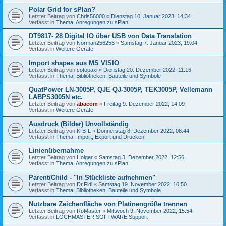
Polar Grid for sPlan?
Letzter Beitrag von
Chris56000
«
Dienstag 10. Januar 2023, 14:34
Verfasst in
Thema: Anregungen zu sPlan
DT9817- 28 Digital IO über USB von Data Translation
Letzter Beitrag von
Norman256256
«
Samstag 7. Januar 2023, 19:04
Verfasst in
Weitere Geräte
Import shapes aus MS VISIO
Letzter Beitrag von
cotopaxi
«
Dienstag 20. Dezember 2022, 11:16
Verfasst in
Thema: Bibliotheken, Bauteile und Symbole
QuatPower LN-3005P, QJE QJ-3005P, TEK3005P, Vellemann
LABPS3005N etc.
Letzter Beitrag von
abacom
«
Freitag 9. Dezember 2022, 14:09
Verfasst in
Weitere Geräte
Ausdruck (Bilder) Unvollständig
Letzter Beitrag von
K-B-L
«
Donnerstag 8. Dezember 2022, 08:44
Verfasst in
Thema: Import, Export und Drucken
Linienübernahme
Letzter Beitrag von
Holger
«
Samstag 3. Dezember 2022, 12:56
Verfasst in
Thema: Anregungen zu sPlan
Parent/Child - "In Stückliste aufnehmen"
Letzter Beitrag von
Dr.Fidi
«
Samstag 19. November 2022, 10:50
Verfasst in
Thema: Bibliotheken, Bauteile und Symbole
Nutzbare Zeichenfläche von Platinengröße trennen
Letzter Beitrag von
RoMaster
«
Mittwoch 9. November 2022, 15:54
Verfasst in
LOCHMASTER SOFTWARE Support