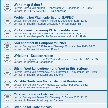
World map Splan 8
Letzter Beitrag von
burhan
«
Donnerstag 28. Dezember 2023, 20:58
Verfasst in
SPLAN SYMBOLE - Tauschbörse
Probleme bei Platinenfertigung JLVPBC
Letzter Beitrag von
Chris66
«
Freitag 8. Dezember 2023, 12:42
Verfasst in
Thema: Platinenherstellung / Fertigungstechnik
Vorhandene Steuerung PL 4.0 modifizieren
Letzter Beitrag von
lawi
«
Mittwoch 22. November 2023, 17:34
Verfasst in
Kundenspezifische Jobangebote rund um ProfiLab
Sort and filter in Component-Panel
Letzter Beitrag von
CD32Freak
«
Dienstag 21. November 2023, 18:06
Verfasst in
Thema: Makros und Bauteile
WriteLine - Dateischreiben
Letzter Beitrag von
Norman256256
«
Mittwoch 8. November 2023, 21:34
Verfasst in
Makros & Schaltungen
Bits in Wert konvertieren und Wert in Bits zerlegen
Letzter Beitrag von
Norman256256
«
Mittwoch 8. November 2023, 10:08
Verfasst in
Thema: Schaltung und Bauteile
Variable Breite von Namensfeld bei Kontakten
Letzter Beitrag von
Hardy
«
Montag 11. September 2023, 13:32
Verfasst in
Thema: Anregungen zu sPlan
Messwertrekorder Datei weiterführen
Letzter Beitrag von
JenserT
«
Dienstag 15. August 2023, 12:28
Verfasst in
Thema: Schaltung und Bauteile
Overline for logic signals