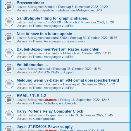
Pressverbinder
Letzter Beitrag von
Bender
«
Dienstag 8. November 2022, 22:20
Verfasst in
sPlan-Symbole: Installation und Anlagenbau, SPS
Sand/Stipple filling for graphic shapes,
Letzter Beitrag von
Chris56000
«
Mittwoch 2. November 2022, 13:20
Verfasst in
Thema: Anregungen zu sPlan
Nice to have in a future update
Letzter Beitrag von
nounours18200
«
Sonntag 30. Oktober 2022, 15:36
Verfasst in
Thema: Anregungen zu Sprint-Layout
Bauteil-Bezeichner/Wert am Raster ausrichten
Letzter Beitrag von
Dromantor
«
Mittwoch 26. Oktober 2022, 12:13
Verfasst in
Thema: Anregungen zu sPlan
Vollbildmodus ...
Letzter Beitrag von
rasi
«
Dienstag 25. Oktober 2022, 15:59
Verfasst in
SPLAN SOFTWARE Support
Meldung wenn v7-Datei im v8-Format überspeichert wird
Letzter Beitrag von
Dromantor
«
Dienstag 20. September 2022, 15:32
Verfasst in
Thema: Anregungen zu sPlan
EMAIL / TLS 1.2
Letzter Beitrag von
abacom
«
Freitag 16. September 2022, 12:48
Verfasst in
Thema: Schaltung und Bauteile
Harry Porter's Relay Computer Clock
Letzter Beitrag von
Hougaarden
«
Freitag 9. September 2022, 10:45
Verfasst in
Kundenprojekte
Joy-it JT-RD6006 Power supply
Letzter Beitrag von
abacom
«
Dienstag 2. August 2022, 11:15