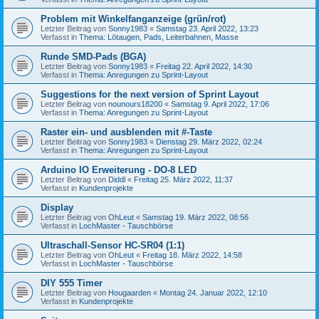
Problem mit Winkelfanganzeige (grün/rot)
Letzter Beitrag von
Sonny1983
«
Samstag 23. April 2022, 13:23
Verfasst in
Thema: Lötaugen, Pads, Leiterbahnen, Masse
Runde SMD-Pads (BGA)
Letzter Beitrag von
Sonny1983
«
Freitag 22. April 2022, 14:30
Verfasst in
Thema: Anregungen zu Sprint-Layout
Suggestions for the next version of Sprint Layout
Letzter Beitrag von
nounours18200
«
Samstag 9. April 2022, 17:06
Verfasst in
Thema: Anregungen zu Sprint-Layout
Raster ein- und ausblenden mit #-Taste
Letzter Beitrag von
Sonny1983
«
Dienstag 29. März 2022, 02:24
Verfasst in
Thema: Anregungen zu Sprint-Layout
Arduino IO Erweiterung - DO-8 LED
Letzter Beitrag von
Diddl
«
Freitag 25. März 2022, 11:37
Verfasst in
Kundenprojekte
Display
Letzter Beitrag von
OhLeut
«
Samstag 19. März 2022, 08:56
Verfasst in
LochMaster - Tauschbörse
Ultraschall-Sensor HC-SR04 (1:1)
Letzter Beitrag von
OhLeut
«
Freitag 18. März 2022, 14:58
Verfasst in
LochMaster - Tauschbörse
DIY 555 Timer
Letzter Beitrag von
Hougaarden
«
Montag 24. Januar 2022, 12:10
Verfasst in
Kundenprojekte