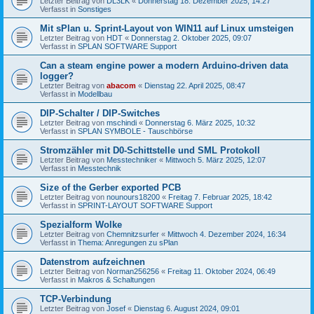
Letzter Beitrag von
DL3LK
«
Donnerstag 18. Dezember 2025, 14:27
Verfasst in
Sonstiges
Mit sPlan u. Sprint-Layout von WIN11 auf Linux umsteigen
Letzter Beitrag von
HDT
«
Donnerstag 2. Oktober 2025, 09:07
Verfasst in
SPLAN SOFTWARE Support
Can a steam engine power a modern Arduino-driven data
logger?
Letzter Beitrag von
abacom
«
Dienstag 22. April 2025, 08:47
Verfasst in
Modellbau
DIP-Schalter / DIP-Switches
Letzter Beitrag von
mschindi
«
Donnerstag 6. März 2025, 10:32
Verfasst in
SPLAN SYMBOLE - Tauschbörse
Stromzähler mit D0-Schittstelle und SML Protokoll
Letzter Beitrag von
Messtechniker
«
Mittwoch 5. März 2025, 12:07
Verfasst in
Messtechnik
Size of the Gerber exported PCB
Letzter Beitrag von
nounours18200
«
Freitag 7. Februar 2025, 18:42
Verfasst in
SPRINT-LAYOUT SOFTWARE Support
Spezialform Wolke
Letzter Beitrag von
Chemnitzsurfer
«
Mittwoch 4. Dezember 2024, 16:34
Verfasst in
Thema: Anregungen zu sPlan
Datenstrom aufzeichnen
Letzter Beitrag von
Norman256256
«
Freitag 11. Oktober 2024, 06:49
Verfasst in
Makros & Schaltungen
TCP-Verbindung
Letzter Beitrag von
Josef
«
Dienstag 6. August 2024, 09:01