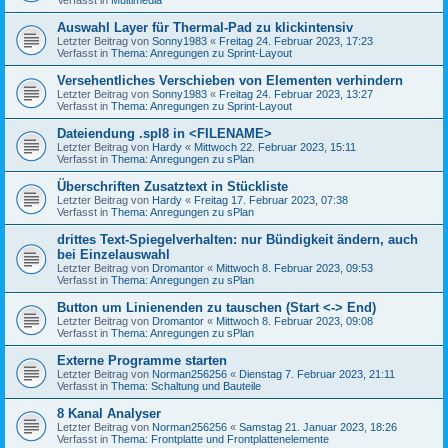
Auswahl Layer für Thermal-Pad zu klickintensiv
Letzter Beitrag von
Sonny1983
«
Freitag 24. Februar 2023, 17:23
Verfasst in
Thema: Anregungen zu Sprint-Layout
Versehentliches Verschieben von Elementen verhindern
Letzter Beitrag von
Sonny1983
«
Freitag 24. Februar 2023, 13:27
Verfasst in
Thema: Anregungen zu Sprint-Layout
Dateiendung .spl8 in <FILENAME>
Letzter Beitrag von
Hardy
«
Mittwoch 22. Februar 2023, 15:11
Verfasst in
Thema: Anregungen zu sPlan
Überschriften Zusatztext in Stückliste
Letzter Beitrag von
Hardy
«
Freitag 17. Februar 2023, 07:38
Verfasst in
Thema: Anregungen zu sPlan
drittes Text-Spiegelverhalten: nur Bündigkeit ändern, auch
bei Einzelauswahl
Letzter Beitrag von
Dromantor
«
Mittwoch 8. Februar 2023, 09:53
Verfasst in
Thema: Anregungen zu sPlan
Button um Linienenden zu tauschen (Start <-> End)
Letzter Beitrag von
Dromantor
«
Mittwoch 8. Februar 2023, 09:08
Verfasst in
Thema: Anregungen zu sPlan
Externe Programme starten
Letzter Beitrag von
Norman256256
«
Dienstag 7. Februar 2023, 21:11
Verfasst in
Thema: Schaltung und Bauteile
8 Kanal Analyser
Letzter Beitrag von
Norman256256
«
Samstag 21. Januar 2023, 18:26
Verfasst in
Thema: Frontplatte und Frontplattenelemente