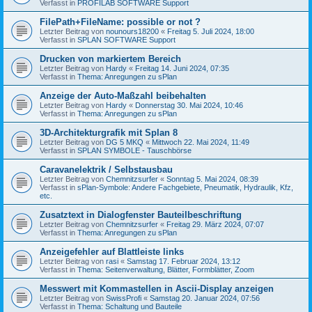
Verfasst in
PROFILAB SOFTWARE Support
FilePath+FileName: possible or not ?
Letzter Beitrag von
nounours18200
«
Freitag 5. Juli 2024, 18:00
Verfasst in
SPLAN SOFTWARE Support
Drucken von markiertem Bereich
Letzter Beitrag von
Hardy
«
Freitag 14. Juni 2024, 07:35
Verfasst in
Thema: Anregungen zu sPlan
Anzeige der Auto-Maßzahl beibehalten
Letzter Beitrag von
Hardy
«
Donnerstag 30. Mai 2024, 10:46
Verfasst in
Thema: Anregungen zu sPlan
3D-Architekturgrafik mit Splan 8
Letzter Beitrag von
DG 5 MKQ
«
Mittwoch 22. Mai 2024, 11:49
Verfasst in
SPLAN SYMBOLE - Tauschbörse
Caravanelektrik / Selbstausbau
Letzter Beitrag von
Chemnitzsurfer
«
Sonntag 5. Mai 2024, 08:39
Verfasst in
sPlan-Symbole: Andere Fachgebiete, Pneumatik, Hydraulik, Kfz,
etc.
Zusatztext in Dialogfenster Bauteilbeschriftung
Letzter Beitrag von
Chemnitzsurfer
«
Freitag 29. März 2024, 07:07
Verfasst in
Thema: Anregungen zu sPlan
Anzeigefehler auf Blattleiste links
Letzter Beitrag von
rasi
«
Samstag 17. Februar 2024, 13:12
Verfasst in
Thema: Seitenverwaltung, Blätter, Formblätter, Zoom
Messwert mit Kommastellen in Ascii-Display anzeigen
Letzter Beitrag von
SwissProfi
«
Samstag 20. Januar 2024, 07:56
Verfasst in
Thema: Schaltung und Bauteile