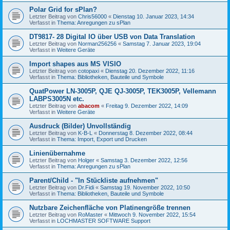
Polar Grid for sPlan?
Letzter Beitrag von
Chris56000
«
Dienstag 10. Januar 2023, 14:34
Verfasst in
Thema: Anregungen zu sPlan
DT9817- 28 Digital IO über USB von Data Translation
Letzter Beitrag von
Norman256256
«
Samstag 7. Januar 2023, 19:04
Verfasst in
Weitere Geräte
Import shapes aus MS VISIO
Letzter Beitrag von
cotopaxi
«
Dienstag 20. Dezember 2022, 11:16
Verfasst in
Thema: Bibliotheken, Bauteile und Symbole
QuatPower LN-3005P, QJE QJ-3005P, TEK3005P, Vellemann
LABPS3005N etc.
Letzter Beitrag von
abacom
«
Freitag 9. Dezember 2022, 14:09
Verfasst in
Weitere Geräte
Ausdruck (Bilder) Unvollständig
Letzter Beitrag von
K-B-L
«
Donnerstag 8. Dezember 2022, 08:44
Verfasst in
Thema: Import, Export und Drucken
Linienübernahme
Letzter Beitrag von
Holger
«
Samstag 3. Dezember 2022, 12:56
Verfasst in
Thema: Anregungen zu sPlan
Parent/Child - "In Stückliste aufnehmen"
Letzter Beitrag von
Dr.Fidi
«
Samstag 19. November 2022, 10:50
Verfasst in
Thema: Bibliotheken, Bauteile und Symbole
Nutzbare Zeichenfläche von Platinengröße trennen
Letzter Beitrag von
RoMaster
«
Mittwoch 9. November 2022, 15:54
Verfasst in
LOCHMASTER SOFTWARE Support