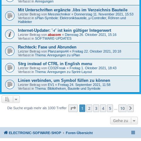
Verfasst in
Anregungen
Mit Unterschriften ergänzte .libs im Verzeichnis Bauteile
Letzter Beitrag von
Messtechniker
«
Donnerstag 11. November 2021, 15:53
Verfasst in
sPlan-Symbole: Elektronikbauteile, µ-Controller, Röhren und
Halbleiter
Internet-Updater: '-r' ist kein gültiger Integerwert
Letzter Beitrag von
abacom
«
Dienstag 26. Oktober 2021, 15:16
Verfasst in
SOFTWARE-UPDATES
Rechteck: Fase und Abrunden
Letzter Beitrag von
Planzampo44
«
Freitag 22. Oktober 2021, 20:18
Verfasst in
Thema: Anregungen zu sPlan
Strg instead of CTRL in English menu
Letzter Beitrag von
CD32Freak
«
Freitag 1. Oktober 2021, 18:43
Verfasst in
Thema: Anregungen zu Sprint-Layout
Linien verbinden, um Symbol füllen zu können
Letzter Beitrag von
EV1
«
Freitag 24. September 2021, 11:58
Verfasst in
Thema: Bibliotheken, Bauteile und Symbole
Seite
1
von
10
1
2
3
4
5
10
Nä
Die Suche ergab mehr als 1000 Treffer
…
Gehe zu
ELECTRONIC-SOFWARE-SHOP
Foren-Übersicht