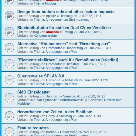
Verfasst in
Thema Modbus
Design from bottom side and other feature requests
Letzter Beitrag von
npelov
«
Dienstag 26. Juli 2022, 11:11
Verfasst in
Thema: Anregungen zu Sprint-Layout
Bluetooth-Audio für antiken Dual CV xx Verstärker
Letzter Beitrag von
abacom
«
Freitag 22. Juli 2022, 09:32
Verfasst in
Kundenprojekte
Alternative "Minimalraster" statt "Rasterfang aus"
Letzter Beitrag von
Dromantor
«
Donnerstag 21. Juli 2022, 14:00
Verfasst in
Thema: Anregungen zu sPlan
"Elemente einfärben" auch für Bemaßungen [erledigt]
Letzter Beitrag von
Dromantor
«
Dienstag 5. Juli 2022, 15:59
Verfasst in
Thema: Anregungen zu sPlan
Querverweise SPLAN 8.0
Letzter Beitrag von
Hans-SP8
«
Mittwoch 22. Juni 2022, 17:31
Verfasst in
Thema: Anregungen zu sPlan
SMD Einzelgatter
Letzter Beitrag von
Jan_Lich
«
Samstag 4. Juni 2022, 07:21
Verfasst in
sPlan-Symbole: Elektronikbauteile, µ-Controller, Röhren und
Halbleiter
Hervorheben von Zeilen in der Blattliste
Letzter Beitrag von
Hardy
«
Samstag 28. Mai 2022, 11:41
Verfasst in
Thema: Anregungen zu sPlan
Feature requests
Letzter Beitrag von
burhan
«
Donnerstag 26. Mai 2022, 21:22
Verfasst in
Thema: Anregungen zu Sprint-Layout