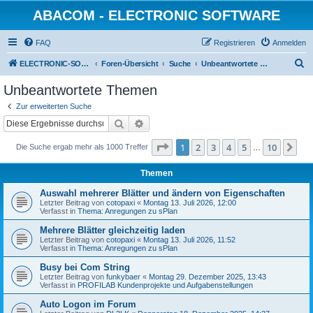
ABACOM - ELECTRONIC SOFTWARE
FAQ
Registrieren
Anmelden
S
ELECTRONIC-SOFWARE-SHOP
Foren-Übersicht
Suche
Unbeantwortete Themen
u
Unbeantwortete Themen
c
Zur erweiterten Suche
h
Suche
Erweiterte Suche
e
Seite
1
von
10
1
2
3
4
5
10
Nä
Die Suche ergab mehr als 1000 Treffer
…
Themen
Auswahl mehrerer Blätter und ändern von Eigenschaften
Letzter Beitrag von
cotopaxi
«
Montag 13. Juli 2026, 12:00
Verfasst in
Thema: Anregungen zu sPlan
Mehrere Blätter gleichzeitig laden
Letzter Beitrag von
cotopaxi
«
Montag 13. Juli 2026, 11:52
Verfasst in
Thema: Anregungen zu sPlan
Busy bei Com String
Letzter Beitrag von
funkybaer
«
Montag 29. Dezember 2025, 13:43
Verfasst in
PROFILAB Kundenprojekte und Aufgabenstellungen
Auto Logon im Forum