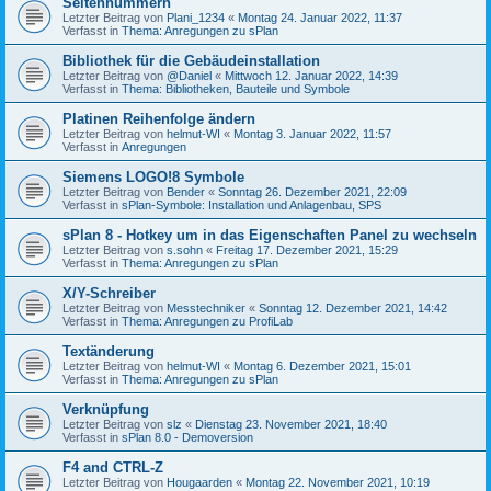
Seitennummern
Letzter Beitrag von
Plani_1234
«
Montag 24. Januar 2022, 11:37
Verfasst in
Thema: Anregungen zu sPlan
Bibliothek für die Gebäudeinstallation
Letzter Beitrag von
@Daniel
«
Mittwoch 12. Januar 2022, 14:39
Verfasst in
Thema: Bibliotheken, Bauteile und Symbole
Platinen Reihenfolge ändern
Letzter Beitrag von
helmut-WI
«
Montag 3. Januar 2022, 11:57
Verfasst in
Anregungen
Siemens LOGO!8 Symbole
Letzter Beitrag von
Bender
«
Sonntag 26. Dezember 2021, 22:09
Verfasst in
sPlan-Symbole: Installation und Anlagenbau, SPS
sPlan 8 - Hotkey um in das Eigenschaften Panel zu wechseln
Letzter Beitrag von
s.sohn
«
Freitag 17. Dezember 2021, 15:29
Verfasst in
Thema: Anregungen zu sPlan
X/Y-Schreiber
Letzter Beitrag von
Messtechniker
«
Sonntag 12. Dezember 2021, 14:42
Verfasst in
Thema: Anregungen zu ProfiLab
Textänderung
Letzter Beitrag von
helmut-WI
«
Montag 6. Dezember 2021, 15:01
Verfasst in
Thema: Anregungen zu sPlan
Verknüpfung
Letzter Beitrag von
slz
«
Dienstag 23. November 2021, 18:40
Verfasst in
sPlan 8.0 - Demoversion
F4 and CTRL-Z
Letzter Beitrag von
Hougaarden
«
Montag 22. November 2021, 10:19