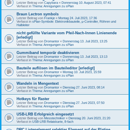
Letzter Beitrag von
Capybara
«
Donnerstag 10. August 2023, 07:41
Verfasst in
Thema: Anregungen zu sPlan
Braun Lectron symbols
Letzter Beitrag von
Frankje
«
Montag 24. Juli 2023, 17:36
Verfasst in
sPlan-Symbole: Elektronikbauteile, µ-Controller, Röhren und
Halbleiter
nicht gefüllte Variante vom Pfeil-Nach-Innen Linienende
[erledigt]
Letzter Beitrag von
Dromantor
«
Donnerstag 13. Juli 2023, 13:25
Verfasst in
Thema: Anregungen zu sPlan
Gummiband temporär deaktivieren
Letzter Beitrag von
Dromantor
«
Donnerstag 13. Juli 2023, 13:13
Verfasst in
Thema: Anregungen zu sPlan
Bauteile auflösen im Bauteileditor [erledigt]
Letzter Beitrag von
Dromantor
«
Montag 10. Juli 2023, 15:59
Verfasst in
Thema: Anregungen zu sPlan
Wandeln in Mengentext
Letzter Beitrag von
Dromantor
«
Dienstag 27. Juni 2023, 08:14
Verfasst in
Thema: Anregungen zu sPlan
Hotkeys für Raster
Letzter Beitrag von
Dromantor
«
Dienstag 27. Juni 2023, 07:50
Verfasst in
Thema: Anregungen zu sPlan
USB-LRB Erfolgreich eingesetzt
Letzter Beitrag von
Messtechniker
«
Dienstag 20. Juni 2023, 21:20
Verfasst in
USB-LRB Relaiskarte, 8-fach
DRC Listenelement selektier Element auf der Platine