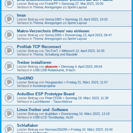
Letzter Beitrag von
FrankPP
«
Samstag 27. Mai 2023, 16:00
Verfasst in
Thema: Anregungen zu Sprint-Layout
Imax
Letzter Beitrag von
Sonny1983
«
Samstag 15. April 2023, 10:02
Verfasst in
Thema: Anregungen zu Sprint-Layout
Makro-Verzeichnis öffnen/ neu einlesen
Letzter Beitrag von
Sonny1983
«
Donnerstag 13. April 2023, 09:47
Verfasst in
Thema: Anregungen zu Sprint-Layout
Profilab TCP Reconnect
Letzter Beitrag von
TesTneT
«
Mittwoch 12. April 2023, 16:35
Verfasst in
Thema: Schaltung und Bauteile
Treiber installieren
Letzter Beitrag von
abacom
«
Dienstag 4. April 2023, 09:04
Verfasst in
USB-LRB Relaiskarte, 8-fach
TonUINO
Letzter Beitrag von
Hougaarden
«
Freitag 31. März 2023, 11:57
Verfasst in
Kundenprojekte
ArduiBox ESP Prototype Board
Letzter Beitrag von
Peter72336
«
Sonntag 19. März 2023, 11:38
Verfasst in
LochMaster - Tauschbörse
Linux-Treiber und -Software
Letzter Beitrag von
ikubbilun
«
Donnerstag 16. März 2023, 13:18
Verfasst in
USB-LCD Textdisplay, 4x20
Schlaflabor
Letzter Beitrag von
Norman256256
«
Freitag 10. März 2023, 19:40
Verfasst in
Multimedia