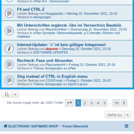
Verfasst in
sPlan 8.0 - Demoversion
F4 and CTRL-Z
Letzter Beitrag von
Hougaarden
«
Montag 22. November 2021, 10:19
Verfasst in
Anregungen
Mit Unterschriften ergänzte .libs im Verzeichnis Bauteile
Letzter Beitrag von
Messtechniker
«
Donnerstag 11. November 2021, 15:53
Verfasst in
sPlan-Symbole: Elektronikbauteile, µ-Controller, Röhren und
Halbleiter
Internet-Updater: '-r' ist kein gültiger Integerwert
Letzter Beitrag von
abacom
«
Dienstag 26. Oktober 2021, 15:16
Verfasst in
SOFTWARE-UPDATES
Rechteck: Fase und Abrunden
Letzter Beitrag von
Planzampo44
«
Freitag 22. Oktober 2021, 20:18
Verfasst in
Thema: Anregungen zu sPlan
Strg instead of CTRL in English menu
Letzter Beitrag von
CD32Freak
«
Freitag 1. Oktober 2021, 18:43
Verfasst in
Thema: Anregungen zu Sprint-Layout
Seite
1
von
10
1
2
3
4
5
10
Nä
Die Suche ergab mehr als 1000 Treffer
…
Gehe zu
ELECTRONIC-SOFWARE-SHOP
Foren-Übersicht