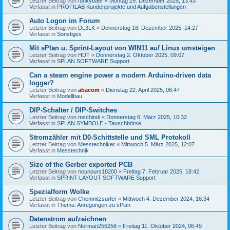
Letzter Beitrag von
funkybaer
«
Montag 29. Dezember 2025, 13:43
Verfasst in
PROFILAB Kundenprojekte und Aufgabenstellungen
Auto Logon im Forum
Letzter Beitrag von
DL3LK
«
Donnerstag 18. Dezember 2025, 14:27
Verfasst in
Sonstiges
Mit sPlan u. Sprint-Layout von WIN11 auf Linux umsteigen
Letzter Beitrag von
HDT
«
Donnerstag 2. Oktober 2025, 09:07
Verfasst in
SPLAN SOFTWARE Support
Can a steam engine power a modern Arduino-driven data
logger?
Letzter Beitrag von
abacom
«
Dienstag 22. April 2025, 08:47
Verfasst in
Modellbau
DIP-Schalter / DIP-Switches
Letzter Beitrag von
mschindi
«
Donnerstag 6. März 2025, 10:32
Verfasst in
SPLAN SYMBOLE - Tauschbörse
Stromzähler mit D0-Schittstelle und SML Protokoll
Letzter Beitrag von
Messtechniker
«
Mittwoch 5. März 2025, 12:07
Verfasst in
Messtechnik
Size of the Gerber exported PCB
Letzter Beitrag von
nounours18200
«
Freitag 7. Februar 2025, 18:42
Verfasst in
SPRINT-LAYOUT SOFTWARE Support
Spezialform Wolke
Letzter Beitrag von
Chemnitzsurfer
«
Mittwoch 4. Dezember 2024, 16:34
Verfasst in
Thema: Anregungen zu sPlan
Datenstrom aufzeichnen
Letzter Beitrag von
Norman256256
«
Freitag 11. Oktober 2024, 06:49