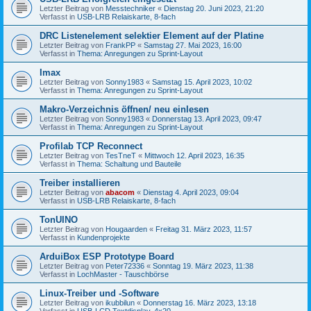
Letzter Beitrag von
Messtechniker
«
Dienstag 20. Juni 2023, 21:20
Verfasst in
USB-LRB Relaiskarte, 8-fach
DRC Listenelement selektier Element auf der Platine
Letzter Beitrag von
FrankPP
«
Samstag 27. Mai 2023, 16:00
Verfasst in
Thema: Anregungen zu Sprint-Layout
Imax
Letzter Beitrag von
Sonny1983
«
Samstag 15. April 2023, 10:02
Verfasst in
Thema: Anregungen zu Sprint-Layout
Makro-Verzeichnis öffnen/ neu einlesen
Letzter Beitrag von
Sonny1983
«
Donnerstag 13. April 2023, 09:47
Verfasst in
Thema: Anregungen zu Sprint-Layout
Profilab TCP Reconnect
Letzter Beitrag von
TesTneT
«
Mittwoch 12. April 2023, 16:35
Verfasst in
Thema: Schaltung und Bauteile
Treiber installieren
Letzter Beitrag von
abacom
«
Dienstag 4. April 2023, 09:04
Verfasst in
USB-LRB Relaiskarte, 8-fach
TonUINO
Letzter Beitrag von
Hougaarden
«
Freitag 31. März 2023, 11:57
Verfasst in
Kundenprojekte
ArduiBox ESP Prototype Board
Letzter Beitrag von
Peter72336
«
Sonntag 19. März 2023, 11:38
Verfasst in
LochMaster - Tauschbörse
Linux-Treiber und -Software
Letzter Beitrag von
ikubbilun
«
Donnerstag 16. März 2023, 13:18
Verfasst in
USB-LCD Textdisplay, 4x20