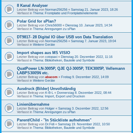
8 Kanal Analyser
Letzter Beitrag von
Norman256256
«
Samstag 21. Januar 2023, 18:26
Verfasst in
Thema: Frontplatte und Frontplattenelemente
Polar Grid for sPlan?
Letzter Beitrag von
Chris56000
«
Dienstag 10. Januar 2023, 14:34
Verfasst in
Thema: Anregungen zu sPlan
DT9817- 28 Digital IO über USB von Data Translation
Letzter Beitrag von
Norman256256
«
Samstag 7. Januar 2023, 19:04
Verfasst in
Weitere Geräte
Import shapes aus MS VISIO
Letzter Beitrag von
cotopaxi
«
Dienstag 20. Dezember 2022, 11:16
Verfasst in
Thema: Bibliotheken, Bauteile und Symbole
QuatPower LN-3005P, QJE QJ-3005P, TEK3005P, Vellemann
LABPS3005N etc.
Letzter Beitrag von
abacom
«
Freitag 9. Dezember 2022, 14:09
Verfasst in
Weitere Geräte
Ausdruck (Bilder) Unvollständig
Letzter Beitrag von
K-B-L
«
Donnerstag 8. Dezember 2022, 08:44
Verfasst in
Thema: Import, Export und Drucken
Linienübernahme
Letzter Beitrag von
Holger
«
Samstag 3. Dezember 2022, 12:56
Verfasst in
Thema: Anregungen zu sPlan
Parent/Child - "In Stückliste aufnehmen"
Letzter Beitrag von
Dr.Fidi
«
Samstag 19. November 2022, 10:50
Verfasst in
Thema: Bibliotheken, Bauteile und Symbole