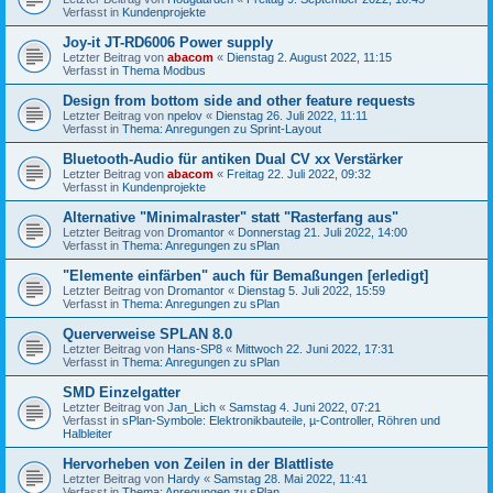
Verfasst in
Kundenprojekte
Joy-it JT-RD6006 Power supply
Letzter Beitrag von
abacom
«
Dienstag 2. August 2022, 11:15
Verfasst in
Thema Modbus
Design from bottom side and other feature requests
Letzter Beitrag von
npelov
«
Dienstag 26. Juli 2022, 11:11
Verfasst in
Thema: Anregungen zu Sprint-Layout
Bluetooth-Audio für antiken Dual CV xx Verstärker
Letzter Beitrag von
abacom
«
Freitag 22. Juli 2022, 09:32
Verfasst in
Kundenprojekte
Alternative "Minimalraster" statt "Rasterfang aus"
Letzter Beitrag von
Dromantor
«
Donnerstag 21. Juli 2022, 14:00
Verfasst in
Thema: Anregungen zu sPlan
"Elemente einfärben" auch für Bemaßungen [erledigt]
Letzter Beitrag von
Dromantor
«
Dienstag 5. Juli 2022, 15:59
Verfasst in
Thema: Anregungen zu sPlan
Querverweise SPLAN 8.0
Letzter Beitrag von
Hans-SP8
«
Mittwoch 22. Juni 2022, 17:31
Verfasst in
Thema: Anregungen zu sPlan
SMD Einzelgatter
Letzter Beitrag von
Jan_Lich
«
Samstag 4. Juni 2022, 07:21
Verfasst in
sPlan-Symbole: Elektronikbauteile, µ-Controller, Röhren und
Halbleiter
Hervorheben von Zeilen in der Blattliste
Letzter Beitrag von
Hardy
«
Samstag 28. Mai 2022, 11:41
Verfasst in
Thema: Anregungen zu sPlan