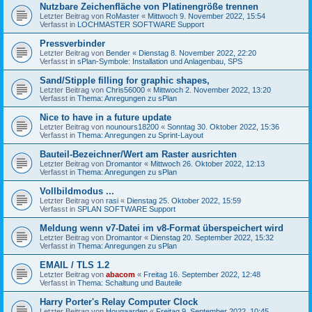
Nutzbare Zeichenfläche von Platinengröße trennen
Letzter Beitrag von
RoMaster
«
Mittwoch 9. November 2022, 15:54
Verfasst in
LOCHMASTER SOFTWARE Support
Pressverbinder
Letzter Beitrag von
Bender
«
Dienstag 8. November 2022, 22:20
Verfasst in
sPlan-Symbole: Installation und Anlagenbau, SPS
Sand/Stipple filling for graphic shapes,
Letzter Beitrag von
Chris56000
«
Mittwoch 2. November 2022, 13:20
Verfasst in
Thema: Anregungen zu sPlan
Nice to have in a future update
Letzter Beitrag von
nounours18200
«
Sonntag 30. Oktober 2022, 15:36
Verfasst in
Thema: Anregungen zu Sprint-Layout
Bauteil-Bezeichner/Wert am Raster ausrichten
Letzter Beitrag von
Dromantor
«
Mittwoch 26. Oktober 2022, 12:13
Verfasst in
Thema: Anregungen zu sPlan
Vollbildmodus ...
Letzter Beitrag von
rasi
«
Dienstag 25. Oktober 2022, 15:59
Verfasst in
SPLAN SOFTWARE Support
Meldung wenn v7-Datei im v8-Format überspeichert wird
Letzter Beitrag von
Dromantor
«
Dienstag 20. September 2022, 15:32
Verfasst in
Thema: Anregungen zu sPlan
EMAIL / TLS 1.2
Letzter Beitrag von
abacom
«
Freitag 16. September 2022, 12:48
Verfasst in
Thema: Schaltung und Bauteile
Harry Porter's Relay Computer Clock
Letzter Beitrag von
Hougaarden
«
Freitag 9. September 2022, 10:45