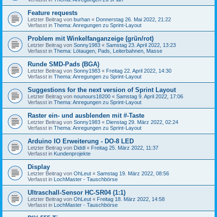
Feature requests
Letzter Beitrag von
burhan
«
Donnerstag 26. Mai 2022, 21:22
Verfasst in
Thema: Anregungen zu Sprint-Layout
Problem mit Winkelfanganzeige (grün/rot)
Letzter Beitrag von
Sonny1983
«
Samstag 23. April 2022, 13:23
Verfasst in
Thema: Lötaugen, Pads, Leiterbahnen, Masse
Runde SMD-Pads (BGA)
Letzter Beitrag von
Sonny1983
«
Freitag 22. April 2022, 14:30
Verfasst in
Thema: Anregungen zu Sprint-Layout
Suggestions for the next version of Sprint Layout
Letzter Beitrag von
nounours18200
«
Samstag 9. April 2022, 17:06
Verfasst in
Thema: Anregungen zu Sprint-Layout
Raster ein- und ausblenden mit #-Taste
Letzter Beitrag von
Sonny1983
«
Dienstag 29. März 2022, 02:24
Verfasst in
Thema: Anregungen zu Sprint-Layout
Arduino IO Erweiterung - DO-8 LED
Letzter Beitrag von
Diddl
«
Freitag 25. März 2022, 11:37
Verfasst in
Kundenprojekte
Display
Letzter Beitrag von
OhLeut
«
Samstag 19. März 2022, 08:56
Verfasst in
LochMaster - Tauschbörse
Ultraschall-Sensor HC-SR04 (1:1)
Letzter Beitrag von
OhLeut
«
Freitag 18. März 2022, 14:58
Verfasst in
LochMaster - Tauschbörse