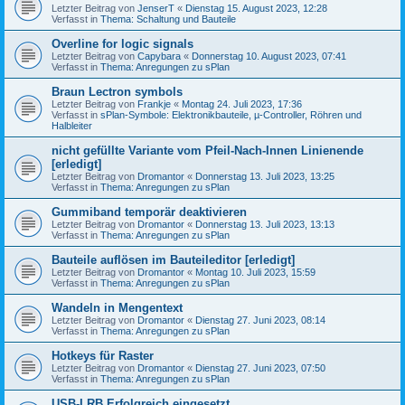
Letzter Beitrag von
JenserT
«
Dienstag 15. August 2023, 12:28
Verfasst in
Thema: Schaltung und Bauteile
Overline for logic signals
Letzter Beitrag von
Capybara
«
Donnerstag 10. August 2023, 07:41
Verfasst in
Thema: Anregungen zu sPlan
Braun Lectron symbols
Letzter Beitrag von
Frankje
«
Montag 24. Juli 2023, 17:36
Verfasst in
sPlan-Symbole: Elektronikbauteile, µ-Controller, Röhren und
Halbleiter
nicht gefüllte Variante vom Pfeil-Nach-Innen Linienende
[erledigt]
Letzter Beitrag von
Dromantor
«
Donnerstag 13. Juli 2023, 13:25
Verfasst in
Thema: Anregungen zu sPlan
Gummiband temporär deaktivieren
Letzter Beitrag von
Dromantor
«
Donnerstag 13. Juli 2023, 13:13
Verfasst in
Thema: Anregungen zu sPlan
Bauteile auflösen im Bauteileditor [erledigt]
Letzter Beitrag von
Dromantor
«
Montag 10. Juli 2023, 15:59
Verfasst in
Thema: Anregungen zu sPlan
Wandeln in Mengentext
Letzter Beitrag von
Dromantor
«
Dienstag 27. Juni 2023, 08:14
Verfasst in
Thema: Anregungen zu sPlan
Hotkeys für Raster
Letzter Beitrag von
Dromantor
«
Dienstag 27. Juni 2023, 07:50
Verfasst in
Thema: Anregungen zu sPlan
USB-LRB Erfolgreich eingesetzt