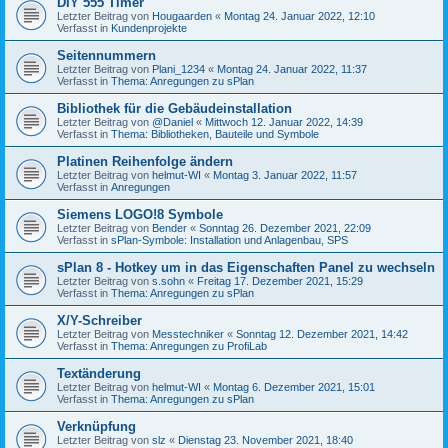
DIY 555 Timer
Letzter Beitrag von
Hougaarden
«
Montag 24. Januar 2022, 12:10
Verfasst in
Kundenprojekte
Seitennummern
Letzter Beitrag von
Plani_1234
«
Montag 24. Januar 2022, 11:37
Verfasst in
Thema: Anregungen zu sPlan
Bibliothek für die Gebäudeinstallation
Letzter Beitrag von
@Daniel
«
Mittwoch 12. Januar 2022, 14:39
Verfasst in
Thema: Bibliotheken, Bauteile und Symbole
Platinen Reihenfolge ändern
Letzter Beitrag von
helmut-WI
«
Montag 3. Januar 2022, 11:57
Verfasst in
Anregungen
Siemens LOGO!8 Symbole
Letzter Beitrag von
Bender
«
Sonntag 26. Dezember 2021, 22:09
Verfasst in
sPlan-Symbole: Installation und Anlagenbau, SPS
sPlan 8 - Hotkey um in das Eigenschaften Panel zu wechseln
Letzter Beitrag von
s.sohn
«
Freitag 17. Dezember 2021, 15:29
Verfasst in
Thema: Anregungen zu sPlan
X/Y-Schreiber
Letzter Beitrag von
Messtechniker
«
Sonntag 12. Dezember 2021, 14:42
Verfasst in
Thema: Anregungen zu ProfiLab
Textänderung
Letzter Beitrag von
helmut-WI
«
Montag 6. Dezember 2021, 15:01
Verfasst in
Thema: Anregungen zu sPlan
Verknüpfung
Letzter Beitrag von
slz
«
Dienstag 23. November 2021, 18:40