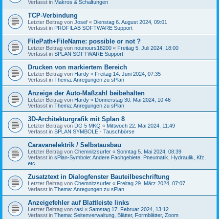
Verfasst in
Makros & Schaltungen
TCP-Verbindung
Letzter Beitrag von
Josef
«
Dienstag 6. August 2024, 09:01
Verfasst in
PROFILAB SOFTWARE Support
FilePath+FileName: possible or not ?
Letzter Beitrag von
nounours18200
«
Freitag 5. Juli 2024, 18:00
Verfasst in
SPLAN SOFTWARE Support
Drucken von markiertem Bereich
Letzter Beitrag von
Hardy
«
Freitag 14. Juni 2024, 07:35
Verfasst in
Thema: Anregungen zu sPlan
Anzeige der Auto-Maßzahl beibehalten
Letzter Beitrag von
Hardy
«
Donnerstag 30. Mai 2024, 10:46
Verfasst in
Thema: Anregungen zu sPlan
3D-Architekturgrafik mit Splan 8
Letzter Beitrag von
DG 5 MKQ
«
Mittwoch 22. Mai 2024, 11:49
Verfasst in
SPLAN SYMBOLE - Tauschbörse
Caravanelektrik / Selbstausbau
Letzter Beitrag von
Chemnitzsurfer
«
Sonntag 5. Mai 2024, 08:39
Verfasst in
sPlan-Symbole: Andere Fachgebiete, Pneumatik, Hydraulik, Kfz,
etc.
Zusatztext in Dialogfenster Bauteilbeschriftung
Letzter Beitrag von
Chemnitzsurfer
«
Freitag 29. März 2024, 07:07
Verfasst in
Thema: Anregungen zu sPlan
Anzeigefehler auf Blattleiste links
Letzter Beitrag von
rasi
«
Samstag 17. Februar 2024, 13:12
Verfasst in
Thema: Seitenverwaltung, Blätter, Formblätter, Zoom