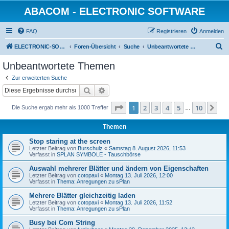
ABACOM - ELECTRONIC SOFTWARE
FAQ
Registrieren
Anmelden
S
ELECTRONIC-SOFWARE-SHOP
Foren-Übersicht
Suche
Unbeantwortete Themen
u
Unbeantwortete Themen
c
Zur erweiterten Suche
h
Suche
Erweiterte Suche
e
Seite
1
von
10
1
2
3
4
5
10
Nä
Die Suche ergab mehr als 1000 Treffer
…
Themen
Stop staring at the screen
Letzter Beitrag von
Burschulz
«
Samstag 8. August 2026, 11:53
Verfasst in
SPLAN SYMBOLE - Tauschbörse
Auswahl mehrerer Blätter und ändern von Eigenschaften
Letzter Beitrag von
cotopaxi
«
Montag 13. Juli 2026, 12:00
Verfasst in
Thema: Anregungen zu sPlan
Mehrere Blätter gleichzeitig laden
Letzter Beitrag von
cotopaxi
«
Montag 13. Juli 2026, 11:52
Verfasst in
Thema: Anregungen zu sPlan
Busy bei Com String