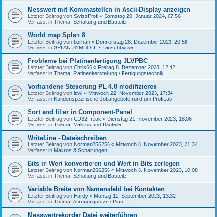
Messwert mit Kommastellen in Ascii-Display anzeigen
Letzter Beitrag von
SwissProfi
«
Samstag 20. Januar 2024, 07:56
Verfasst in
Thema: Schaltung und Bauteile
World map Splan 8
Letzter Beitrag von
burhan
«
Donnerstag 28. Dezember 2023, 20:58
Verfasst in
SPLAN SYMBOLE - Tauschbörse
Probleme bei Platinenfertigung JLVPBC
Letzter Beitrag von
Chris66
«
Freitag 8. Dezember 2023, 12:42
Verfasst in
Thema: Platinenherstellung / Fertigungstechnik
Vorhandene Steuerung PL 4.0 modifizieren
Letzter Beitrag von
lawi
«
Mittwoch 22. November 2023, 17:34
Verfasst in
Kundenspezifische Jobangebote rund um ProfiLab
Sort and filter in Component-Panel
Letzter Beitrag von
CD32Freak
«
Dienstag 21. November 2023, 18:06
Verfasst in
Thema: Makros und Bauteile
WriteLine - Dateischreiben
Letzter Beitrag von
Norman256256
«
Mittwoch 8. November 2023, 21:34
Verfasst in
Makros & Schaltungen
Bits in Wert konvertieren und Wert in Bits zerlegen
Letzter Beitrag von
Norman256256
«
Mittwoch 8. November 2023, 10:08
Verfasst in
Thema: Schaltung und Bauteile
Variable Breite von Namensfeld bei Kontakten
Letzter Beitrag von
Hardy
«
Montag 11. September 2023, 13:32
Verfasst in
Thema: Anregungen zu sPlan
Messwertrekorder Datei weiterführen