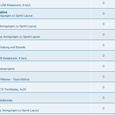
0
LRB Relaiskarte, 8-fach
atine
0
egungen zu Sprint-Layout
0
Anregungen zu Sprint-Layout
0
a: Anregungen zu Sprint-Layout
0
haltung und Bauteile
0
 Relaiskarte, 8-fach
0
denprojekte
0
hMaster - Tauschbörse
0
D Textdisplay, 4x20
0
Multimedia
v
0
: Anregungen zu Sprint-Layout