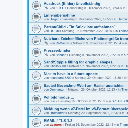
Ausdruck (Bilder) Unvollständig
von
K-B-L
»
Donnerstag 8. Dezember 2022, 08:44
» in
T
Linienübernahme
von
Holger
»
Samstag 3. Dezember 2022, 12:56
» in
Thema:
Parent/Child - "In Stückliste aufnehmen"
von
Dr.Fidi
»
Samstag 19. November 2022, 10:50
» in
Thema:
Nutzbare Zeichenfläche von Platinengröße tren
von
RoMaster
»
Mittwoch 9. November 2022, 15:54
» in
Pressverbinder
von
Bender
»
Dienstag 8. November 2022, 22:20
» in
sP
Sand/Stipple filling for graphic shapes,
von
Chris56000
»
Mittwoch 2. November 2022, 13:20
» in
Th
Nice to have in a future update
von
nounours18200
»
Sonntag 30. Oktober 2022, 15:36
» in
Bauteil-Bezeichner/Wert am Raster ausrichten
von
Dromantor
»
Mittwoch 26. Oktober 2022, 12:13
» in
Them
Vollbildmodus ...
von
rasi
»
Dienstag 25. Oktober 2022, 15:59
» in
SPLAN SO
Meldung wenn v7-Datei im v8-Format überspeic
von
Dromantor
»
Dienstag 20. September 2022, 15:32
» in
T
EMAIL / TLS 1.2
von
abacom
»
Freitag 16. September 2022, 12:48
» in
Thema