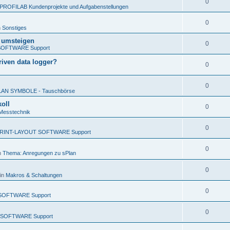
0
PROFILAB Kundenprojekte und Aufgabenstellungen
0
n
Sonstiges
x umsteigen
0
SOFTWARE Support
iven data logger?
0
0
LAN SYMBOLE - Tauschbörse
oll
0
Messtechnik
0
RINT-LAYOUT SOFTWARE Support
0
n
Thema: Anregungen zu sPlan
0
in
Makros & Schaltungen
0
SOFTWARE Support
0
 SOFTWARE Support