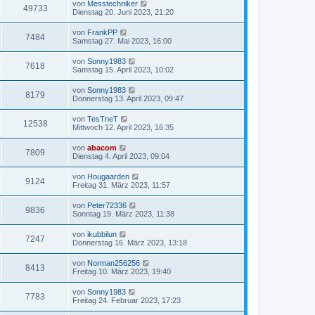
von
Messtechniker
49733
Dienstag 20. Juni 2023, 21:20
von
FrankPP
7484
Samstag 27. Mai 2023, 16:00
von
Sonny1983
7618
Samstag 15. April 2023, 10:02
von
Sonny1983
8179
Donnerstag 13. April 2023, 09:47
von
TesTneT
12538
Mittwoch 12. April 2023, 16:35
von
abacom
7809
Dienstag 4. April 2023, 09:04
von
Hougaarden
9124
Freitag 31. März 2023, 11:57
von
Peter72336
9836
Sonntag 19. März 2023, 11:38
von
ikubbilun
7247
Donnerstag 16. März 2023, 13:18
von
Norman256256
8413
Freitag 10. März 2023, 19:40
von
Sonny1983
7783
Freitag 24. Februar 2023, 17:23