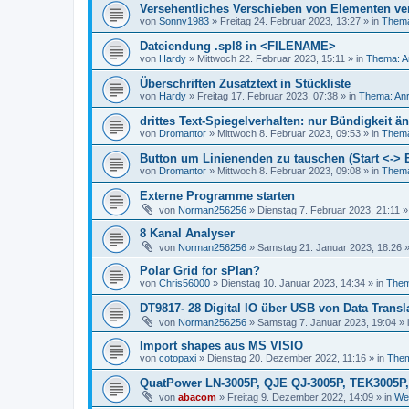
Versehentliches Verschieben von Elementen ve
von
Sonny1983
»
Freitag 24. Februar 2023, 13:27
» in
Thema
Dateiendung .spl8 in <FILENAME>
von
Hardy
»
Mittwoch 22. Februar 2023, 15:11
» in
Thema: A
Überschriften Zusatztext in Stückliste
von
Hardy
»
Freitag 17. Februar 2023, 07:38
» in
Thema: Anr
drittes Text-Spiegelverhalten: nur Bündigkeit 
von
Dromantor
»
Mittwoch 8. Februar 2023, 09:53
» in
Thema
Button um Linienenden zu tauschen (Start <-> 
von
Dromantor
»
Mittwoch 8. Februar 2023, 09:08
» in
Thema
Externe Programme starten
von
Norman256256
»
Dienstag 7. Februar 2023, 21:11
»
8 Kanal Analyser
von
Norman256256
»
Samstag 21. Januar 2023, 18:26
»
Polar Grid for sPlan?
von
Chris56000
»
Dienstag 10. Januar 2023, 14:34
» in
Them
DT9817- 28 Digital IO über USB von Data Transl
von
Norman256256
»
Samstag 7. Januar 2023, 19:04
» 
Import shapes aus MS VISIO
von
cotopaxi
»
Dienstag 20. Dezember 2022, 11:16
» in
Them
QuatPower LN-3005P, QJE QJ-3005P, TEK3005P
von
abacom
»
Freitag 9. Dezember 2022, 14:09
» in
Wei