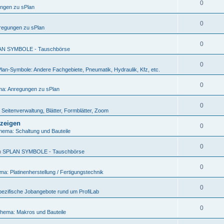
0
ngen zu sPlan
0
regungen zu sPlan
0
AN SYMBOLE - Tauschbörse
0
lan-Symbole: Andere Fachgebiete, Pneumatik, Hydraulik, Kfz, etc.
0
a: Anregungen zu sPlan
0
Seitenverwaltung, Blätter, Formblätter, Zoom
nzeigen
0
hema: Schaltung und Bauteile
0
n
SPLAN SYMBOLE - Tauschbörse
0
a: Platinenherstellung / Fertigungstechnik
0
ezifische Jobangebote rund um ProfiLab
0
hema: Makros und Bauteile