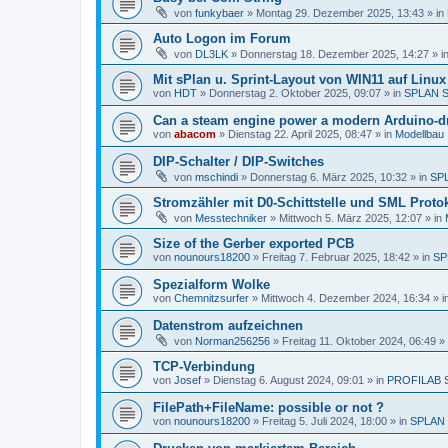
von
funkybaer
»
Montag 29. Dezember 2025, 13:43
» in
Auto Logon im Forum
von
DL3LK
»
Donnerstag 18. Dezember 2025, 14:27
» i
Mit sPlan u. Sprint-Layout von WIN11 auf Linu
von
HDT
»
Donnerstag 2. Oktober 2025, 09:07
» in
SPLAN 
Can a steam engine power a modern Arduino-dr
von
abacom
»
Dienstag 22. April 2025, 08:47
» in
Modellbau
DIP-Schalter / DIP-Switches
von
mschindi
»
Donnerstag 6. März 2025, 10:32
» in
SP
Stromzähler mit D0-Schittstelle und SML Protok
von
Messtechniker
»
Mittwoch 5. März 2025, 12:07
» in
Size of the Gerber exported PCB
von
nounours18200
»
Freitag 7. Februar 2025, 18:42
» in
SP
Spezialform Wolke
von
Chemnitzsurfer
»
Mittwoch 4. Dezember 2024, 16:34
» i
Datenstrom aufzeichnen
von
Norman256256
»
Freitag 11. Oktober 2024, 06:49
» 
TCP-Verbindung
von
Josef
»
Dienstag 6. August 2024, 09:01
» in
PROFILAB 
FilePath+FileName: possible or not ?
von
nounours18200
»
Freitag 5. Juli 2024, 18:00
» in
SPLAN