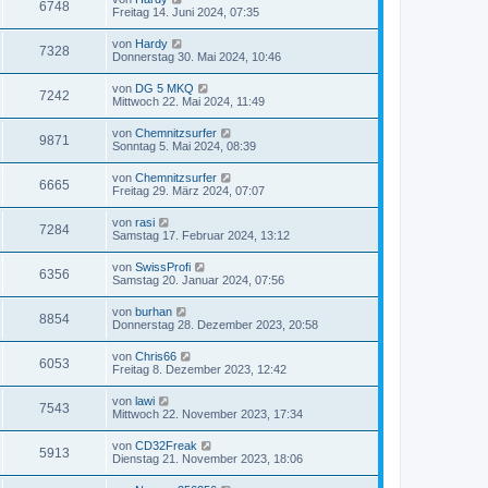
6748
Freitag 14. Juni 2024, 07:35
von
Hardy
7328
Donnerstag 30. Mai 2024, 10:46
von
DG 5 MKQ
7242
Mittwoch 22. Mai 2024, 11:49
von
Chemnitzsurfer
9871
Sonntag 5. Mai 2024, 08:39
von
Chemnitzsurfer
6665
Freitag 29. März 2024, 07:07
von
rasi
7284
Samstag 17. Februar 2024, 13:12
von
SwissProfi
6356
Samstag 20. Januar 2024, 07:56
von
burhan
8854
Donnerstag 28. Dezember 2023, 20:58
von
Chris66
6053
Freitag 8. Dezember 2023, 12:42
von
lawi
7543
Mittwoch 22. November 2023, 17:34
von
CD32Freak
5913
Dienstag 21. November 2023, 18:06