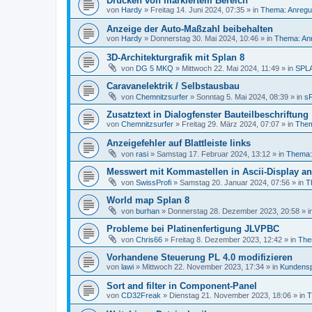
Drucken von markiertem Bereich
von
Hardy
»
Freitag 14. Juni 2024, 07:35
» in
Thema: Anregu
Anzeige der Auto-Maßzahl beibehalten
von
Hardy
»
Donnerstag 30. Mai 2024, 10:46
» in
Thema: An
3D-Architekturgrafik mit Splan 8
von
DG 5 MKQ
»
Mittwoch 22. Mai 2024, 11:49
» in
SPL
Caravanelektrik / Selbstausbau
von
Chemnitzsurfer
»
Sonntag 5. Mai 2024, 08:39
» in
sP
Zusatztext in Dialogfenster Bauteilbeschriftung
von
Chemnitzsurfer
»
Freitag 29. März 2024, 07:07
» in
Them
Anzeigefehler auf Blattleiste links
von
rasi
»
Samstag 17. Februar 2024, 13:12
» in
Thema: 
Messwert mit Kommastellen in Ascii-Display a
von
SwissProfi
»
Samstag 20. Januar 2024, 07:56
» in
T
World map Splan 8
von
burhan
»
Donnerstag 28. Dezember 2023, 20:58
» i
Probleme bei Platinenfertigung JLVPBC
von
Chris66
»
Freitag 8. Dezember 2023, 12:42
» in
Them
Vorhandene Steuerung PL 4.0 modifizieren
von
lawi
»
Mittwoch 22. November 2023, 17:34
» in
Kundensp
Sort and filter in Component-Panel
von
CD32Freak
»
Dienstag 21. November 2023, 18:06
» in
T