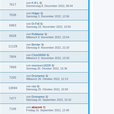
von
K-B-L
7617
Donnerstag 8. Dezember 2022, 08:44
von
Holger
7636
Samstag 3. Dezember 2022, 12:56
von
Dr.Fidi
6963
Samstag 19. November 2022, 10:50
von
RoMaster
6928
Mittwoch 9. November 2022, 15:54
von
Bender
11128
Dienstag 8. November 2022, 22:20
von
Chris56000
7804
Mittwoch 2. November 2022, 13:20
von
nounours18200
7669
Sonntag 30. Oktober 2022, 15:36
von
Dromantor
7265
Mittwoch 26. Oktober 2022, 12:13
von
rasi
10694
Dienstag 25. Oktober 2022, 15:59
von
Dromantor
7477
Dienstag 20. September 2022, 15:32
von
abacom
7106
Freitag 16. September 2022, 12:48