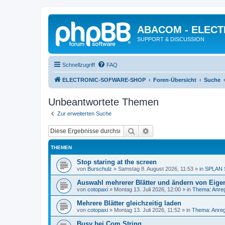
ABACOM - ELEC
SUPPORT & DISCUSSION
Schnellzugriff
FAQ
ELECTRONIC-SOFWARE-SHOP
Foren-Übersicht
Suche
Unbeantwortete Themen
Zur erweiterten Suche
Suche
Erweiterte Suche
THEMEN
Stop staring at the screen
von
Burschulz
»
Samstag 8. August 2026, 11:53
» in
SPLAN 
Auswahl mehrerer Blätter und ändern von Eige
von
cotopaxi
»
Montag 13. Juli 2026, 12:00
» in
Thema: Anre
Mehrere Blätter gleichzeitig laden
von
cotopaxi
»
Montag 13. Juli 2026, 11:52
» in
Thema: Anreg
Busy bei Com String