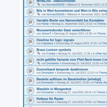
WriteLine - Dateischreiben
von
Norman256256
»
Mittwoch 8. November 2023, 21:3
Bits in Wert konvertieren und Wert in Bits zerl
von
Norman256256
»
Mittwoch 8. November 2023, 10:0
Variable Breite von Namensfeld bei Kontakten
von
Hardy
»
Montag 11. September 2023, 13:32
» in
Thema: 
Messwertrekorder Datei weiterführen
von
JenserT
»
Dienstag 15. August 2023, 12:28
» in
Thema: 
Overline for logic signals
von
Capybara
»
Donnerstag 10. August 2023, 07:41
» in
The
Braun Lectron symbols
von
Frankje
»
Montag 24. Juli 2023, 17:36
» in
sPlan-Sym
nicht gefüllte Variante vom Pfeil-Nach-Innen Lin
von
Dromantor
»
Donnerstag 13. Juli 2023, 13:25
» in
Th
Gummiband temporär deaktivieren
von
Dromantor
»
Donnerstag 13. Juli 2023, 13:13
» in
Thema:
Bauteile auflösen im Bauteileditor [erledigt]
von
Dromantor
»
Montag 10. Juli 2023, 15:59
» in
Thema: An
Wandeln in Mengentext
von
Dromantor
»
Dienstag 27. Juni 2023, 08:14
» in
Thema: 
Hotkeys für Raster
von
Dromantor
»
Dienstag 27. Juni 2023, 07:50
» in
Thema: 