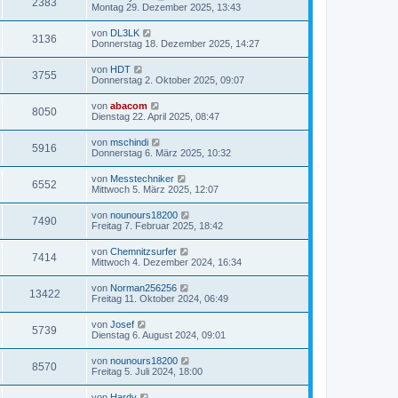
2383
Montag 29. Dezember 2025, 13:43
von
DL3LK
3136
Donnerstag 18. Dezember 2025, 14:27
von
HDT
3755
Donnerstag 2. Oktober 2025, 09:07
von
abacom
8050
Dienstag 22. April 2025, 08:47
von
mschindi
5916
Donnerstag 6. März 2025, 10:32
von
Messtechniker
6552
Mittwoch 5. März 2025, 12:07
von
nounours18200
7490
Freitag 7. Februar 2025, 18:42
von
Chemnitzsurfer
7414
Mittwoch 4. Dezember 2024, 16:34
von
Norman256256
13422
Freitag 11. Oktober 2024, 06:49
von
Josef
5739
Dienstag 6. August 2024, 09:01
von
nounours18200
8570
Freitag 5. Juli 2024, 18:00
von
Hardy