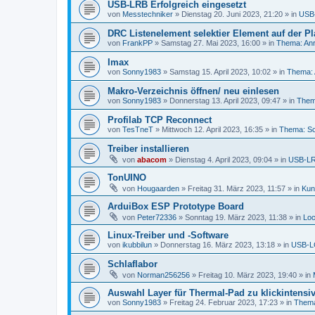
USB-LRB Erfolgreich eingesetzt
von
Messtechniker
»
Dienstag 20. Juni 2023, 21:20
» in
USB-
DRC Listenelement selektier Element auf der Pl
von
FrankPP
»
Samstag 27. Mai 2023, 16:00
» in
Thema: Anr
Imax
von
Sonny1983
»
Samstag 15. April 2023, 10:02
» in
Thema: 
Makro-Verzeichnis öffnen/ neu einlesen
von
Sonny1983
»
Donnerstag 13. April 2023, 09:47
» in
Them
Profilab TCP Reconnect
von
TesTneT
»
Mittwoch 12. April 2023, 16:35
» in
Thema: Sc
Treiber installieren
von
abacom
»
Dienstag 4. April 2023, 09:04
» in
USB-LRB
TonUINO
von
Hougaarden
»
Freitag 31. März 2023, 11:57
» in
Kun
ArduiBox ESP Prototype Board
von
Peter72336
»
Sonntag 19. März 2023, 11:38
» in
Loc
Linux-Treiber und -Software
von
ikubbilun
»
Donnerstag 16. März 2023, 13:18
» in
USB-LC
Schlaflabor
von
Norman256256
»
Freitag 10. März 2023, 19:40
» in
Auswahl Layer für Thermal-Pad zu klickintensi
von
Sonny1983
»
Freitag 24. Februar 2023, 17:23
» in
Thema