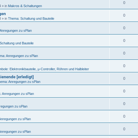
0
4
» in
Makros & Schaltungen
egen
0
8
» in
Thema: Schaltung und Bauteile
0
Anregungen zu sPlan
0
Schaltung und Bauteile
0
ma: Anregungen zu sPlan
0
bole: Elektronikbauteile, µ-Controller, Röhren und Halbleiter
ienende [erledigt]
0
ema: Anregungen zu sPlan
0
 Anregungen zu sPlan
0
regungen zu sPlan
0
Anregungen zu sPlan
0
Anregungen zu sPlan