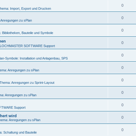
0
hema: Import, Export und Drucken
0
 Anregungen zu sPlan
0
 Bibliotheken, Bauteile und Symbole
nen
0
LOCHMASTER SOFTWARE Support
0
lan-Symbole: Installation und Anlagenbau, SPS
0
ema: Anregungen zu sPlan
0
Thema: Anregungen zu Sprint-Layout
0
a: Anregungen zu sPlan
0
FTWARE Support
hert wird
0
hema: Anregungen zu sPlan
0
: Schaltung und Bauteile