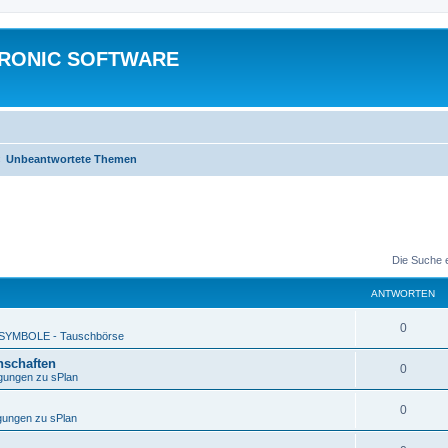
TRONIC SOFTWARE
Unbeantwortete Themen
Die Suche 
ANTWORTEN
0
SYMBOLE - Tauschbörse
nschaften
0
gungen zu sPlan
0
ungen zu sPlan