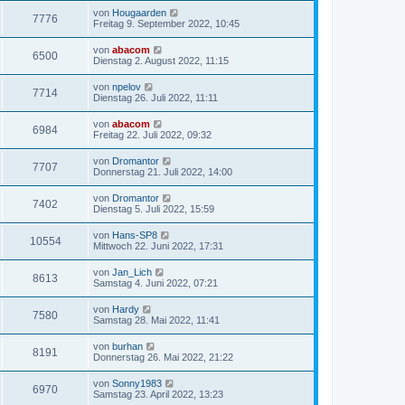
von
Hougaarden
7776
Freitag 9. September 2022, 10:45
von
abacom
6500
Dienstag 2. August 2022, 11:15
von
npelov
7714
Dienstag 26. Juli 2022, 11:11
von
abacom
6984
Freitag 22. Juli 2022, 09:32
von
Dromantor
7707
Donnerstag 21. Juli 2022, 14:00
von
Dromantor
7402
Dienstag 5. Juli 2022, 15:59
von
Hans-SP8
10554
Mittwoch 22. Juni 2022, 17:31
von
Jan_Lich
8613
Samstag 4. Juni 2022, 07:21
von
Hardy
7580
Samstag 28. Mai 2022, 11:41
von
burhan
8191
Donnerstag 26. Mai 2022, 21:22
von
Sonny1983
6970
Samstag 23. April 2022, 13:23