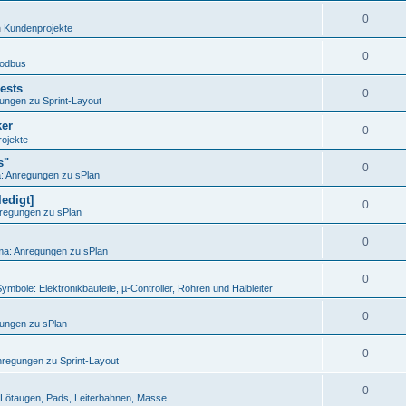
0
n
Kundenprojekte
0
odbus
ests
0
ungen zu Sprint-Layout
ker
0
ojekte
s"
0
 Anregungen zu sPlan
edigt]
0
regungen zu sPlan
0
a: Anregungen zu sPlan
0
ymbole: Elektronikbauteile, µ-Controller, Röhren und Halbleiter
0
ungen zu sPlan
0
regungen zu Sprint-Layout
0
Lötaugen, Pads, Leiterbahnen, Masse