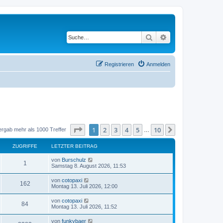
Suche
Erweiterte Suche
Registrieren
Anmelden
Seite
1
von
10
1
2
3
4
5
10
Nächste
ergab mehr als 1000 Treffer
…
ZUGRIFFE
LETZTER BEITRAG
von
Burschulz
1
Samstag 8. August 2026, 11:53
von
cotopaxi
162
Montag 13. Juli 2026, 12:00
von
cotopaxi
84
Montag 13. Juli 2026, 11:52
von
funkybaer