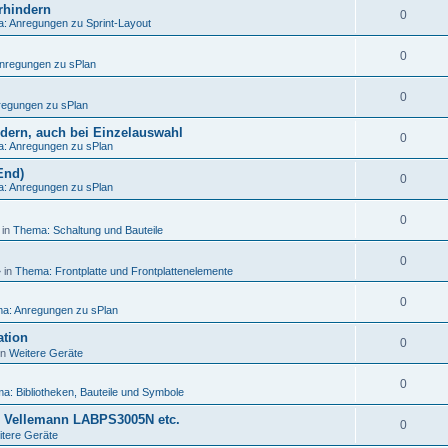
rhindern
0
: Anregungen zu Sprint-Layout
0
nregungen zu sPlan
0
egungen zu sPlan
ändern, auch bei Einzelauswahl
0
: Anregungen zu sPlan
End)
0
: Anregungen zu sPlan
0
 in
Thema: Schaltung und Bauteile
0
 in
Thema: Frontplatte und Frontplattenelemente
0
a: Anregungen zu sPlan
ation
0
in
Weitere Geräte
0
a: Bibliotheken, Bauteile und Symbole
, Vellemann LABPS3005N etc.
0
tere Geräte