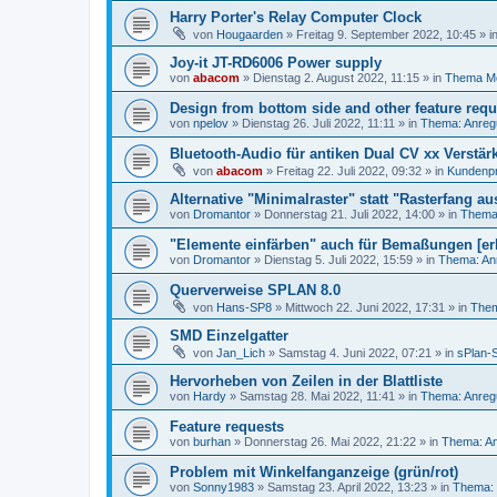
Harry Porter's Relay Computer Clock
von
Hougaarden
»
Freitag 9. September 2022, 10:45
» i
Joy-it JT-RD6006 Power supply
von
abacom
»
Dienstag 2. August 2022, 11:15
» in
Thema M
Design from bottom side and other feature requ
von
npelov
»
Dienstag 26. Juli 2022, 11:11
» in
Thema: Anreg
Bluetooth-Audio für antiken Dual CV xx Verstär
von
abacom
»
Freitag 22. Juli 2022, 09:32
» in
Kundenpr
Alternative "Minimalraster" statt "Rasterfang au
von
Dromantor
»
Donnerstag 21. Juli 2022, 14:00
» in
Thema:
"Elemente einfärben" auch für Bemaßungen [erl
von
Dromantor
»
Dienstag 5. Juli 2022, 15:59
» in
Thema: An
Querverweise SPLAN 8.0
von
Hans-SP8
»
Mittwoch 22. Juni 2022, 17:31
» in
Them
SMD Einzelgatter
von
Jan_Lich
»
Samstag 4. Juni 2022, 07:21
» in
sPlan-S
Hervorheben von Zeilen in der Blattliste
von
Hardy
»
Samstag 28. Mai 2022, 11:41
» in
Thema: Anreg
Feature requests
von
burhan
»
Donnerstag 26. Mai 2022, 21:22
» in
Thema: An
Problem mit Winkelfanganzeige (grün/rot)
von
Sonny1983
»
Samstag 23. April 2022, 13:23
» in
Thema: 