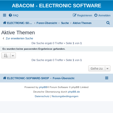
ABACOM - ELECTRONIC SOFTWARE
FAQ
Registrieren
Anmelden
S
ELECTRONIC-SOFWARE-SHOP
Foren-Übersicht
Suche
Aktive Themen
u
Aktive Themen
c
Zur erweiterten Suche
h
Die Suche ergab 0 Treffer • Seite
1
von
1
e
Es wurden keine passenden Ergebnisse gefunden.
Die Suche ergab 0 Treffer • Seite
1
von
1
Gehe zu
ELECTRONIC-SOFWARE-SHOP
Foren-Übersicht
Powered by
phpBB
® Forum Software © phpBB Limited
Deutsche Übersetzung durch
phpBB.de
Datenschutz
|
Nutzungsbedingungen