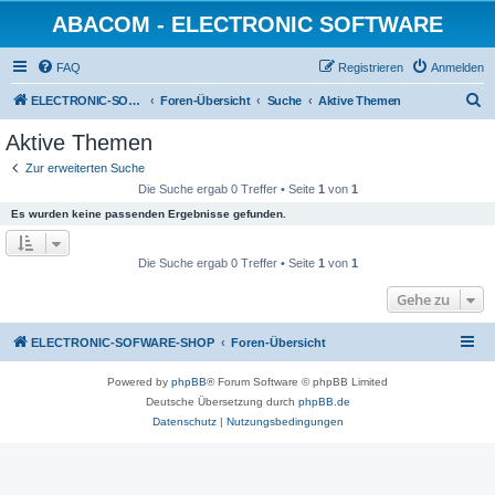
ABACOM - ELECTRONIC SOFTWARE
FAQ
Registrieren
Anmelden
S
ELECTRONIC-SOFWARE-SHOP
Foren-Übersicht
Suche
Aktive Themen
u
Aktive Themen
c
Zur erweiterten Suche
h
Die Suche ergab 0 Treffer • Seite
1
von
1
e
Es wurden keine passenden Ergebnisse gefunden.
Die Suche ergab 0 Treffer • Seite
1
von
1
Gehe zu
ELECTRONIC-SOFWARE-SHOP
Foren-Übersicht
Powered by
phpBB
® Forum Software © phpBB Limited
Deutsche Übersetzung durch
phpBB.de
Datenschutz
|
Nutzungsbedingungen