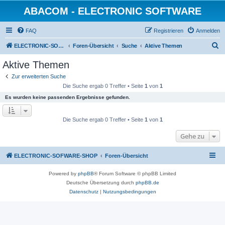
ABACOM - ELECTRONIC SOFTWARE
FAQ
Registrieren
Anmelden
S
ELECTRONIC-SOFWARE-SHOP
Foren-Übersicht
Suche
Aktive Themen
u
Aktive Themen
c
Zur erweiterten Suche
h
Die Suche ergab 0 Treffer • Seite
1
von
1
e
Es wurden keine passenden Ergebnisse gefunden.
Die Suche ergab 0 Treffer • Seite
1
von
1
Gehe zu
ELECTRONIC-SOFWARE-SHOP
Foren-Übersicht
Powered by
phpBB
® Forum Software © phpBB Limited
Deutsche Übersetzung durch
phpBB.de
Datenschutz
|
Nutzungsbedingungen