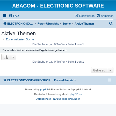
ABACOM - ELECTRONIC SOFTWARE
FAQ
Registrieren
Anmelden
S
ELECTRONIC-SOFWARE-SHOP
Foren-Übersicht
Suche
Aktive Themen
u
Aktive Themen
c
Zur erweiterten Suche
h
Die Suche ergab 0 Treffer • Seite
1
von
1
e
Es wurden keine passenden Ergebnisse gefunden.
Die Suche ergab 0 Treffer • Seite
1
von
1
Gehe zu
ELECTRONIC-SOFWARE-SHOP
Foren-Übersicht
Powered by
phpBB
® Forum Software © phpBB Limited
Deutsche Übersetzung durch
phpBB.de
Datenschutz
|
Nutzungsbedingungen