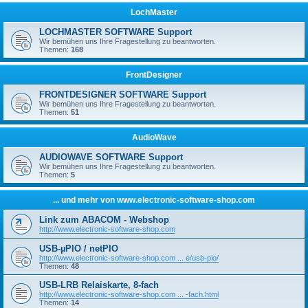
LochMaster
LOCHMASTER SOFTWARE Support
Wir bemühen uns Ihre Fragestellung zu beantworten.
Themen:
168
FrontDesigner
FRONTDESIGNER SOFTWARE Support
Wir bemühen uns Ihre Fragestellung zu beantworten.
Themen:
51
AudioWave
AUDIOWAVE SOFTWARE Support
Wir bemühen uns Ihre Fragestellung zu beantworten.
Themen:
5
... und mehr von www.electronic-software-shop.com
Link zum ABACOM - Webshop
http://www.electronic-software-shop.com
USB-µPIO / netPIO
http://www.electronic-software-shop.com ... e/usb-pio/
Themen:
48
USB-LRB Relaiskarte, 8-fach
http://www.electronic-software-shop.com ... -fach.html
Themen:
14