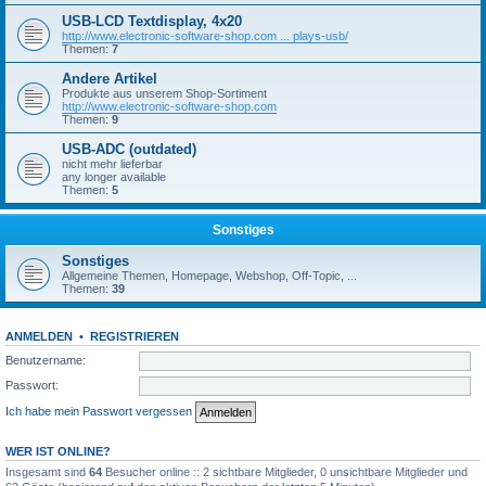
USB-LCD Textdisplay, 4x20
http://www.electronic-software-shop.com ... plays-usb/
Themen:
7
Andere Artikel
Produkte aus unserem Shop-Sortiment
http://www.electronic-software-shop.com
Themen:
9
USB-ADC (outdated)
nicht mehr lieferbar
any longer available
Themen:
5
Sonstiges
Sonstiges
Allgemeine Themen, Homepage, Webshop, Off-Topic, ...
Themen:
39
ANMELDEN
•
REGISTRIEREN
Benutzername:
Passwort:
Ich habe mein Passwort vergessen
WER IST ONLINE?
Insgesamt sind
64
Besucher online :: 2 sichtbare Mitglieder, 0 unsichtbare Mitglieder und