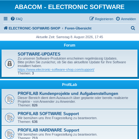
ABACOM - ELECTRONIC SOFTWARE
FAQ
Registrieren
Anmelden
S
ELECTRONIC-SOFWARE-SHOP
Foren-Übersicht
u
Aktuelle Zeit: Samstag 8. August 2026, 17:45
c
Forum
h
SOFTWARE-UPDATES
e
Zu unseren Software-Produkten erscheinen regelmässig Updates.
Bitte prüfen Sie zunächst, ob Sie das aktuellste Update für Ihre Software
installiert haben.
https://www.electronic-software-shop.com/support/
Themen:
3
ProfiLab
PROFILAB Kundenprojekte und Aufgabenstellungen
Dieser Bereich dient dem Austausch über geplante oder bereits realisierte
Projekte - von Anwender zu Anwender.
Themen:
826
PROFILAB SOFTWARE Support
Wir bemühen uns Ihre Fragestellung zu beantworten.
Themen:
636
PROFILAB HARDWARE Support
Wir bemühen uns Ihre Fragestellung zu beantworten.
Themen:
713