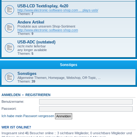
USB-LCD Textdisplay, 4x20
http://www.electronic-software-shop.com ... plays-usb/
Themen:
7
Andere Artikel
Produkte aus unserem Shop-Sortiment
http://www.electronic-software-shop.com
Themen:
9
USB-ADC (outdated)
nicht mehr lieferbar
any longer available
Themen:
5
Sonstiges
Sonstiges
Allgemeine Themen, Homepage, Webshop, Off-Topic, ...
Themen:
39
ANMELDEN
•
REGISTRIEREN
Benutzername:
Passwort:
Ich habe mein Passwort vergessen
WER IST ONLINE?
Insgesamt sind
41
Besucher online :: 3 sichtbare Mitglieder, 0 unsichtbare Mitglieder und