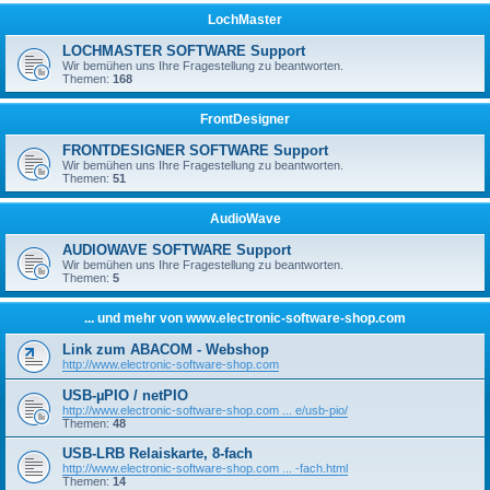
LochMaster
LOCHMASTER SOFTWARE Support
Wir bemühen uns Ihre Fragestellung zu beantworten.
Themen:
168
FrontDesigner
FRONTDESIGNER SOFTWARE Support
Wir bemühen uns Ihre Fragestellung zu beantworten.
Themen:
51
AudioWave
AUDIOWAVE SOFTWARE Support
Wir bemühen uns Ihre Fragestellung zu beantworten.
Themen:
5
... und mehr von www.electronic-software-shop.com
Link zum ABACOM - Webshop
http://www.electronic-software-shop.com
USB-µPIO / netPIO
http://www.electronic-software-shop.com ... e/usb-pio/
Themen:
48
USB-LRB Relaiskarte, 8-fach
http://www.electronic-software-shop.com ... -fach.html
Themen:
14