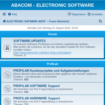
ABACOM - ELECTRONIC SOFTWARE
FAQ
Registrieren
Anmelden
S
ELECTRONIC-SOFWARE-SHOP
Foren-Übersicht
u
Aktuelle Zeit: Montag 10. August 2026, 10:40
c
Forum
h
SOFTWARE-UPDATES
e
Zu unseren Software-Produkten erscheinen regelmässig Updates.
Bitte prüfen Sie zunächst, ob Sie das aktuellste Update für Ihre Software
installiert haben.
https://www.electronic-software-shop.com/support/
Themen:
3
ProfiLab
PROFILAB Kundenprojekte und Aufgabenstellungen
Dieser Bereich dient dem Austausch über geplante oder bereits realisierte
Projekte - von Anwender zu Anwender.
Themen:
826
PROFILAB SOFTWARE Support
Wir bemühen uns Ihre Fragestellung zu beantworten.
Themen:
636
PROFILAB HARDWARE Support
Wir bemühen uns Ihre Fragestellung zu beantworten.
Themen:
713