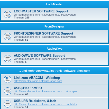
LochMaster
LOCHMASTER SOFTWARE Support
Wir bemühen uns Ihre Fragestellung zu beantworten.
Themen:
168
FrontDesigner
FRONTDESIGNER SOFTWARE Support
Wir bemühen uns Ihre Fragestellung zu beantworten.
Themen:
51
AudioWave
AUDIOWAVE SOFTWARE Support
Wir bemühen uns Ihre Fragestellung zu beantworten.
Themen:
5
... und mehr von www.electronic-software-shop.com
Link zum ABACOM - Webshop
http://www.electronic-software-shop.com
USB-µPIO / netPIO
http://www.electronic-software-shop.com ... e/usb-pio/
Themen:
48
USB-LRB Relaiskarte, 8-fach
http://www.electronic-software-shop.com ... -fach.html
Themen:
14