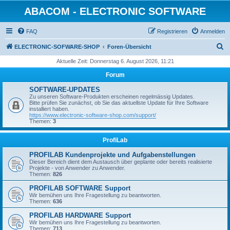
ABACOM - ELECTRONIC SOFTWARE
FAQ
Registrieren
Anmelden
S
ELECTRONIC-SOFWARE-SHOP
Foren-Übersicht
u
Aktuelle Zeit: Donnerstag 6. August 2026, 11:21
c
Forum
h
SOFTWARE-UPDATES
e
Zu unseren Software-Produkten erscheinen regelmässig Updates.
Bitte prüfen Sie zunächst, ob Sie das aktuellste Update für Ihre Software
installiert haben.
https://www.electronic-software-shop.com/support/
Themen:
3
ProfiLab
PROFILAB Kundenprojekte und Aufgabenstellungen
Dieser Bereich dient dem Austausch über geplante oder bereits realisierte
Projekte - von Anwender zu Anwender.
Themen:
826
PROFILAB SOFTWARE Support
Wir bemühen uns Ihre Fragestellung zu beantworten.
Themen:
636
PROFILAB HARDWARE Support
Wir bemühen uns Ihre Fragestellung zu beantworten.
Themen:
713