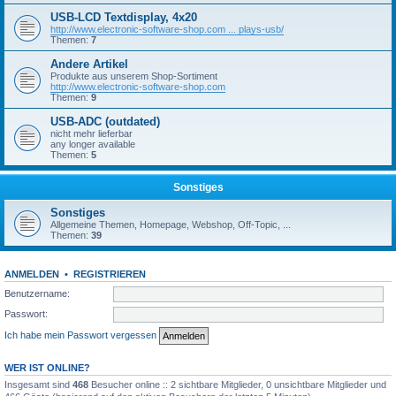
USB-LCD Textdisplay, 4x20
http://www.electronic-software-shop.com ... plays-usb/
Themen:
7
Andere Artikel
Produkte aus unserem Shop-Sortiment
http://www.electronic-software-shop.com
Themen:
9
USB-ADC (outdated)
nicht mehr lieferbar
any longer available
Themen:
5
Sonstiges
Sonstiges
Allgemeine Themen, Homepage, Webshop, Off-Topic, ...
Themen:
39
ANMELDEN
•
REGISTRIEREN
Benutzername:
Passwort:
Ich habe mein Passwort vergessen
WER IST ONLINE?
Insgesamt sind
468
Besucher online :: 2 sichtbare Mitglieder, 0 unsichtbare Mitglieder und