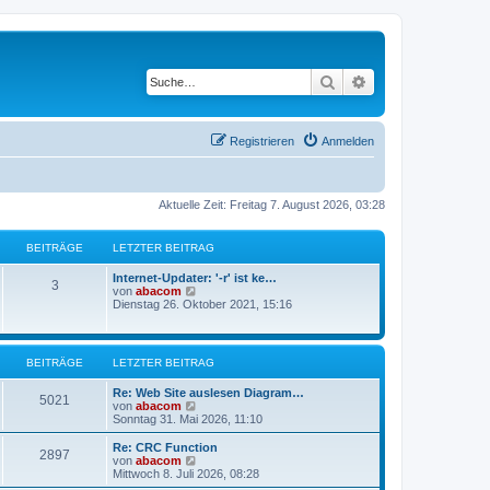
Suche
Erweiterte Suche
Registrieren
Anmelden
Aktuelle Zeit: Freitag 7. August 2026, 03:28
BEITRÄGE
LETZTER BEITRAG
Internet-Updater: '-r' ist ke…
3
N
von
abacom
e
Dienstag 26. Oktober 2021, 15:16
u
e
s
t
BEITRÄGE
LETZTER BEITRAG
e
r
Re: Web Site auslesen Diagram…
B
5021
N
von
abacom
e
e
Sonntag 31. Mai 2026, 11:10
i
u
t
e
Re: CRC Function
r
2897
s
N
von
abacom
a
t
e
Mittwoch 8. Juli 2026, 08:28
g
e
u