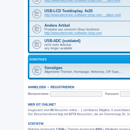
http://www.electronic-software-shop.com ... -fach.html
USB-LCD Textdisplay, 4x20
http://www.electronic-software-shop.com ... plays-usb/
Andere Artikel
Produkte aus unserem Shop-Sortiment
http://www.electronic-software-shop.com
USB-ADC (outdated)
nicht mehr lieferbar
any longer available
SONSTIGES
Sonstiges
Allgemeine Themen, Homepage, Webshop, Off-Topic, ...
ANMELDEN
•
REGISTRIEREN
Benutzername:
Passwort:
WER IST ONLINE?
Insgesamt sind
69
Besucher online :: 1 sichtbares Mitglied, 0 unsichtba
Der Besucherrekord liegt bei
6773
Besuchern, die am Donnerstag 30. Juli
STATISTIK
Beiträge insgesamt
17646
• Themen insgesamt
4050
• Mitglieder insge