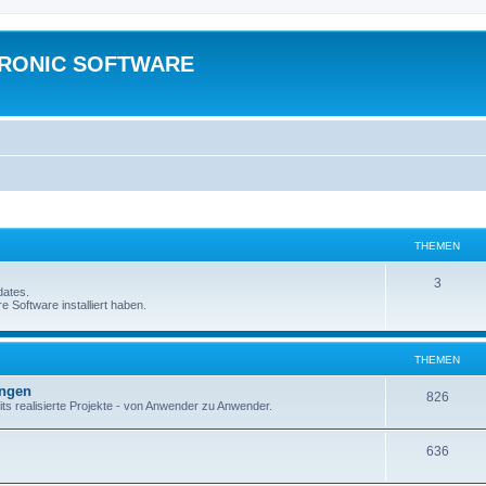
TRONIC SOFTWARE
THEMEN
3
dates.
e Software installiert haben.
THEMEN
ungen
826
ts realisierte Projekte - von Anwender zu Anwender.
636