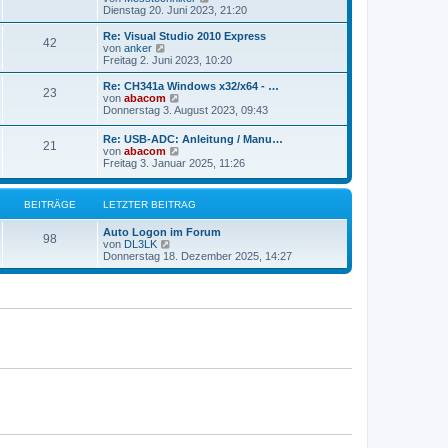
t
e
Dienstag 20. Juni 2023, 21:20
e
u
r
e
Re: Visual Studio 2010 Express
42
B
s
N
von
anker
e
t
e
Freitag 2. Juni 2023, 10:20
i
e
u
t
r
e
Re: CH341a Windows x32/x64 - …
r
23
B
s
N
von
abacom
a
e
t
e
Donnerstag 3. August 2023, 09:43
g
i
e
u
t
r
e
Re: USB-ADC: Anleitung / Manu…
r
B
21
s
N
von
abacom
a
e
t
e
Freitag 3. Januar 2025, 11:26
g
i
e
u
t
r
e
r
B
s
a
BEITRÄGE
LETZTER BEITRAG
e
t
g
i
e
t
Auto Logon im Forum
r
98
r
N
von
DL3LK
B
a
e
Donnerstag 18. Dezember 2025, 14:27
e
g
u
i
e
t
s
r
t
a
e
g
r
B
e
i
t
r
a
g