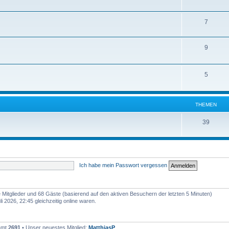
7
9
5
THEMEN
39
Ich habe mein Passwort vergessen
re Mitglieder und 68 Gäste (basierend auf den aktiven Besuchern der letzten 5 Minuten)
 2026, 22:45 gleichzeitig online waren.
samt
2691
• Unser neuestes Mitglied:
MatthiasP