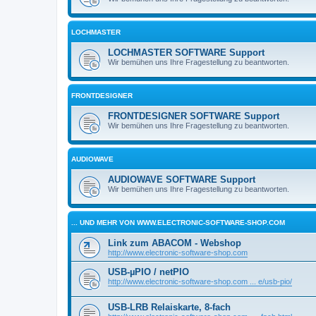
LOCHMASTER
LOCHMASTER SOFTWARE Support
Wir bemühen uns Ihre Fragestellung zu beantworten.
FRONTDESIGNER
FRONTDESIGNER SOFTWARE Support
Wir bemühen uns Ihre Fragestellung zu beantworten.
AUDIOWAVE
AUDIOWAVE SOFTWARE Support
Wir bemühen uns Ihre Fragestellung zu beantworten.
... UND MEHR VON WWW.ELECTRONIC-SOFTWARE-SHOP.COM
Link zum ABACOM - Webshop
http://www.electronic-software-shop.com
USB-µPIO / netPIO
http://www.electronic-software-shop.com ... e/usb-pio/
USB-LRB Relaiskarte, 8-fach