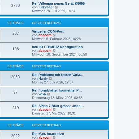
r
e
Re: Velleman neues Gerät K8055
3790
B
s
N
von
funkybaer
e
t
e
Mittwoch 29. Juli 2026, 18:57
i
e
u
t
r
e
r
B
s
BEITRÄGE
LETZTER BEITRAG
a
e
t
g
i
e
Virtueller COM-Port
t
r
207
N
von
abacom
r
B
e
Mittwoch 5. Februar 2025, 10:28
a
e
u
g
i
e
netPIO / TEMP12 Konfiguration
t
106
s
N
von
abacom
r
t
e
Mittwoch 18. September 2024, 08:50
a
e
u
g
r
e
B
s
BEITRÄGE
LETZTER BEITRAG
e
t
i
e
Re: Probleme mit festen Varia…
t
r
2063
N
von
Hardy
r
B
e
Montag 27. Juli 2026, 12:37
a
e
u
g
i
e
Re: Formblätter, Isometrie, P…
t
97
s
N
von
WSA
r
t
e
Donnerstag 13. März 2025, 02:58
a
e
u
g
r
e
Re: SPlan 7 Blatt grösse ände…
319
B
s
N
von
abacom
e
t
e
Dienstag 17. Mai 2022, 10:31
i
e
u
t
r
e
r
B
s
BEITRÄGE
LETZTER BEITRAG
a
e
t
g
i
e
Re: Max. board size
t
r
2022
N
von
abacom
r