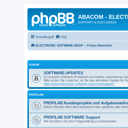
ABACOM - ELEC
SUPPORT & DISCUSSION
Schnellzugriff
FAQ
ELECTRONIC-SOFWARE-SHOP
Foren-Übersicht
FORUM
SOFTWARE-UPDATES
Zu unseren Software-Produkten erscheinen regelmässig Up
Bitte prüfen Sie zunächst, ob Sie das aktuellste Update für Ihr
https://www.electronic-software-shop.com/support/
PROFILAB
PROFILAB Kundenprojekte und Aufgabenstell
Dieser Bereich dient dem Austausch über geplante oder berei
PROFILAB SOFTWARE Support
Wir bemühen uns Ihre Fragestellung zu beantworten.