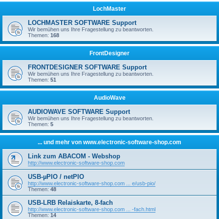
LochMaster
LOCHMASTER SOFTWARE Support
Wir bemühen uns Ihre Fragestellung zu beantworten.
Themen:
168
FrontDesigner
FRONTDESIGNER SOFTWARE Support
Wir bemühen uns Ihre Fragestellung zu beantworten.
Themen:
51
AudioWave
AUDIOWAVE SOFTWARE Support
Wir bemühen uns Ihre Fragestellung zu beantworten.
Themen:
5
... und mehr von www.electronic-software-shop.com
Link zum ABACOM - Webshop
http://www.electronic-software-shop.com
USB-µPIO / netPIO
http://www.electronic-software-shop.com ... e/usb-pio/
Themen:
48
USB-LRB Relaiskarte, 8-fach
http://www.electronic-software-shop.com ... -fach.html
Themen:
14