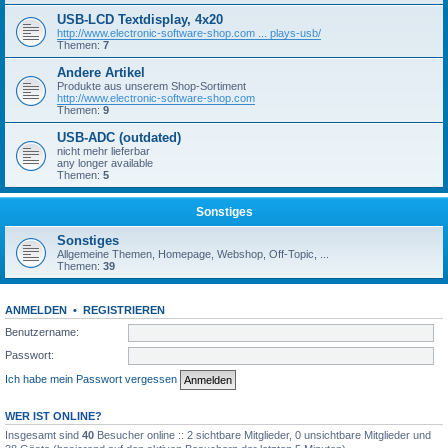
USB-LCD Textdisplay, 4x20
http://www.electronic-software-shop.com ... plays-usb/
Themen:
7
Andere Artikel
Produkte aus unserem Shop-Sortiment
http://www.electronic-software-shop.com
Themen:
9
USB-ADC (outdated)
nicht mehr lieferbar
any longer available
Themen:
5
Sonstiges
Sonstiges
Allgemeine Themen, Homepage, Webshop, Off-Topic, ...
Themen:
39
ANMELDEN
•
REGISTRIEREN
Benutzername:
Passwort:
Ich habe mein Passwort vergessen
WER IST ONLINE?
Insgesamt sind
40
Besucher online :: 2 sichtbare Mitglieder, 0 unsichtbare Mitglieder und