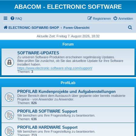
ABACOM - ELECTRONIC SOFTWARE
FAQ
Registrieren
Anmelden
S
ELECTRONIC-SOFWARE-SHOP
Foren-Übersicht
u
Aktuelle Zeit: Freitag 7. August 2026, 18:32
c
Forum
h
SOFTWARE-UPDATES
e
Zu unseren Software-Produkten erscheinen regelmässig Updates.
Bitte prüfen Sie zunächst, ob Sie das aktuellste Update für Ihre Software
installiert haben.
https://www.electronic-software-shop.com/support/
Themen:
3
ProfiLab
PROFILAB Kundenprojekte und Aufgabenstellungen
Dieser Bereich dient dem Austausch über geplante oder bereits realisierte
Projekte - von Anwender zu Anwender.
Themen:
826
PROFILAB SOFTWARE Support
Wir bemühen uns Ihre Fragestellung zu beantworten.
Themen:
636
PROFILAB HARDWARE Support
Wir bemühen uns Ihre Fragestellung zu beantworten.
Themen:
713