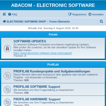
ABACOM - ELECTRONIC SOFTWARE
FAQ
Registrieren
Anmelden
S
ELECTRONIC-SOFWARE-SHOP
Foren-Übersicht
u
Aktuelle Zeit: Sonntag 9. August 2026, 15:40
c
Forum
h
SOFTWARE-UPDATES
e
Zu unseren Software-Produkten erscheinen regelmässig Updates.
Bitte prüfen Sie zunächst, ob Sie das aktuellste Update für Ihre Software
installiert haben.
https://www.electronic-software-shop.com/support/
Themen:
3
ProfiLab
PROFILAB Kundenprojekte und Aufgabenstellungen
Dieser Bereich dient dem Austausch über geplante oder bereits realisierte
Projekte - von Anwender zu Anwender.
Themen:
826
PROFILAB SOFTWARE Support
Wir bemühen uns Ihre Fragestellung zu beantworten.
Themen:
636
PROFILAB HARDWARE Support
Wir bemühen uns Ihre Fragestellung zu beantworten.
Themen:
713