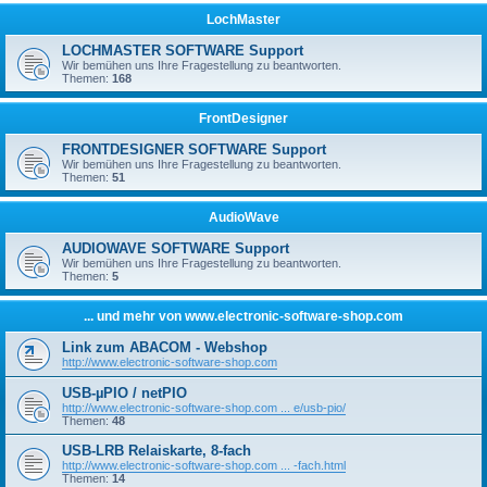
LochMaster
LOCHMASTER SOFTWARE Support
Wir bemühen uns Ihre Fragestellung zu beantworten.
Themen:
168
FrontDesigner
FRONTDESIGNER SOFTWARE Support
Wir bemühen uns Ihre Fragestellung zu beantworten.
Themen:
51
AudioWave
AUDIOWAVE SOFTWARE Support
Wir bemühen uns Ihre Fragestellung zu beantworten.
Themen:
5
... und mehr von www.electronic-software-shop.com
Link zum ABACOM - Webshop
http://www.electronic-software-shop.com
USB-µPIO / netPIO
http://www.electronic-software-shop.com ... e/usb-pio/
Themen:
48
USB-LRB Relaiskarte, 8-fach
http://www.electronic-software-shop.com ... -fach.html
Themen:
14