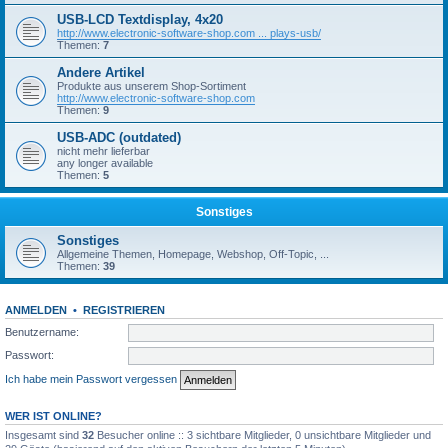
USB-LCD Textdisplay, 4x20
http://www.electronic-software-shop.com ... plays-usb/
Themen:
7
Andere Artikel
Produkte aus unserem Shop-Sortiment
http://www.electronic-software-shop.com
Themen:
9
USB-ADC (outdated)
nicht mehr lieferbar
any longer available
Themen:
5
Sonstiges
Sonstiges
Allgemeine Themen, Homepage, Webshop, Off-Topic, ...
Themen:
39
ANMELDEN
•
REGISTRIEREN
Benutzername:
Passwort:
Ich habe mein Passwort vergessen
WER IST ONLINE?
Insgesamt sind
32
Besucher online :: 3 sichtbare Mitglieder, 0 unsichtbare Mitglieder und