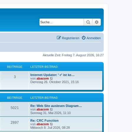
Suche
Erweiterte Suche
Registrieren
Anmelden
Aktuelle Zeit: Freitag 7. August 2026, 16:27
BEITRÄGE
LETZTER BEITRAG
Internet-Updater: '-r' ist ke…
3
N
von
abacom
e
Dienstag 26. Oktober 2021, 15:16
u
e
s
t
BEITRÄGE
LETZTER BEITRAG
e
r
Re: Web Site auslesen Diagram…
B
5021
N
von
abacom
e
e
Sonntag 31. Mai 2026, 11:10
i
u
t
e
Re: CRC Function
r
2897
s
N
von
abacom
a
t
e
Mittwoch 8. Juli 2026, 08:28
g
e
u