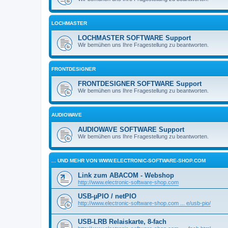
LOCHMASTER
LOCHMASTER SOFTWARE Support
Wir bemühen uns Ihre Fragestellung zu beantworten.
FRONTDESIGNER
FRONTDESIGNER SOFTWARE Support
Wir bemühen uns Ihre Fragestellung zu beantworten.
AUDIOWAVE
AUDIOWAVE SOFTWARE Support
Wir bemühen uns Ihre Fragestellung zu beantworten.
... UND MEHR VON WWW.ELECTRONIC-SOFTWARE-SHOP.COM
Link zum ABACOM - Webshop
http://www.electronic-software-shop.com
USB-µPIO / netPIO
http://www.electronic-software-shop.com ... e/usb-pio/
USB-LRB Relaiskarte, 8-fach