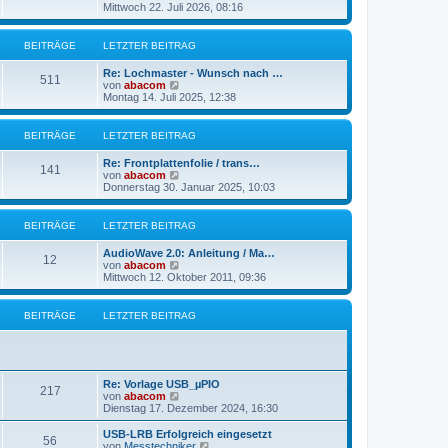
B
e
Mittwoch 22. Juli 2026, 08:16
a
e
u
g
i
e
t
s
BEITRÄGE
LETZTER BEITRAG
r
t
a
e
g
Re: Lochmaster - Wunsch nach …
r
511
N
von
abacom
B
e
Montag 14. Juli 2025, 12:38
e
u
i
e
t
s
BEITRÄGE
LETZTER BEITRAG
r
t
a
e
g
Re: Frontplattenfolie / trans…
r
141
N
von
abacom
B
e
Donnerstag 30. Januar 2025, 10:03
e
u
i
e
t
s
BEITRÄGE
LETZTER BEITRAG
r
t
a
e
g
AudioWave 2.0: Anleitung / Ma…
r
12
N
von
abacom
B
e
Mittwoch 12. Oktober 2011, 09:36
e
u
i
e
t
s
BEITRÄGE
LETZTER BEITRAG
r
t
a
e
g
r
B
e
Re: Vorlage USB_µPIO
i
217
N
von
abacom
t
e
Dienstag 17. Dezember 2024, 16:30
r
u
a
e
g
USB-LRB Erfolgreich eingesetzt
56
s
N
von
Messtechniker