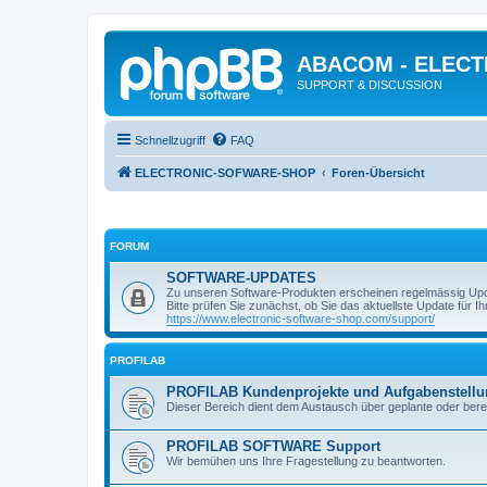
ABACOM - ELEC
SUPPORT & DISCUSSION
Schnellzugriff
FAQ
ELECTRONIC-SOFWARE-SHOP
Foren-Übersicht
FORUM
SOFTWARE-UPDATES
Zu unseren Software-Produkten erscheinen regelmässig Up
Bitte prüfen Sie zunächst, ob Sie das aktuellste Update für Ihr
https://www.electronic-software-shop.com/support/
PROFILAB
PROFILAB Kundenprojekte und Aufgabenstell
Dieser Bereich dient dem Austausch über geplante oder berei
PROFILAB SOFTWARE Support
Wir bemühen uns Ihre Fragestellung zu beantworten.