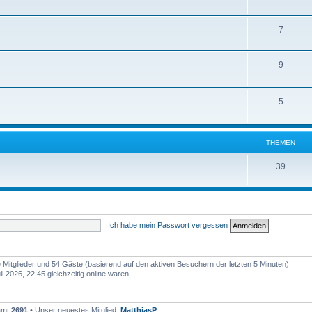
7
9
5
THEMEN
39
Ich habe mein Passwort vergessen
re Mitglieder und 54 Gäste (basierend auf den aktiven Besuchern der letzten 5 Minuten)
 2026, 22:45 gleichzeitig online waren.
samt
2691
• Unser neuestes Mitglied:
MatthiasP