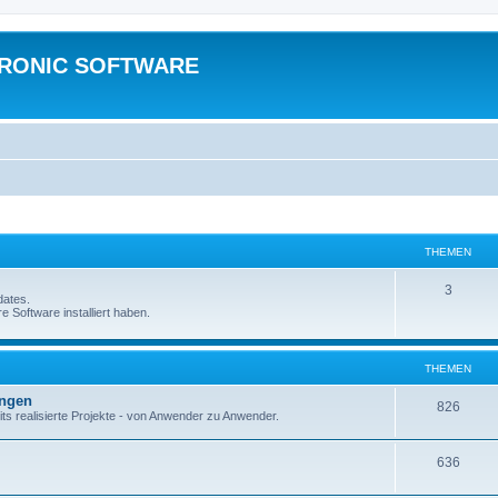
TRONIC SOFTWARE
THEMEN
3
dates.
e Software installiert haben.
THEMEN
ungen
826
ts realisierte Projekte - von Anwender zu Anwender.
636