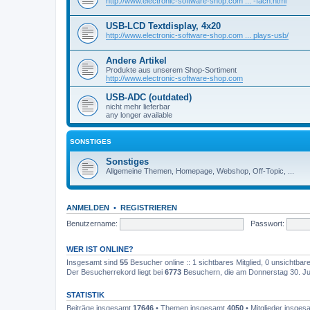
http://www.electronic-software-shop.com ... -fach.html
USB-LCD Textdisplay, 4x20
http://www.electronic-software-shop.com ... plays-usb/
Andere Artikel
Produkte aus unserem Shop-Sortiment
http://www.electronic-software-shop.com
USB-ADC (outdated)
nicht mehr lieferbar
any longer available
SONSTIGES
Sonstiges
Allgemeine Themen, Homepage, Webshop, Off-Topic, ...
ANMELDEN
•
REGISTRIEREN
Benutzername:
Passwort:
WER IST ONLINE?
Insgesamt sind
55
Besucher online :: 1 sichtbares Mitglied, 0 unsichtba
Der Besucherrekord liegt bei
6773
Besuchern, die am Donnerstag 30. Juli
STATISTIK
Beiträge insgesamt
17646
• Themen insgesamt
4050
• Mitglieder insge