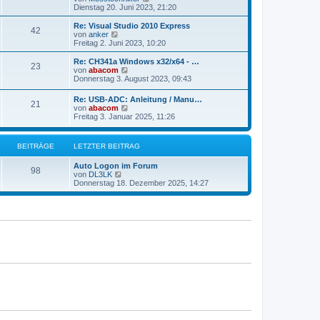
t
e
Dienstag 20. Juni 2023, 21:20
e
u
r
e
Re: Visual Studio 2010 Express
42
B
s
N
von
anker
e
t
e
Freitag 2. Juni 2023, 10:20
i
e
u
t
r
e
Re: CH341a Windows x32/x64 - …
r
23
B
s
N
von
abacom
a
e
t
e
Donnerstag 3. August 2023, 09:43
g
i
e
u
t
r
e
Re: USB-ADC: Anleitung / Manu…
r
B
21
s
N
von
abacom
a
e
t
e
Freitag 3. Januar 2025, 11:26
g
i
e
u
t
r
e
r
B
s
a
BEITRÄGE
LETZTER BEITRAG
e
t
g
i
e
t
Auto Logon im Forum
r
98
r
N
von
DL3LK
B
a
e
Donnerstag 18. Dezember 2025, 14:27
e
g
u
i
e
t
s
r
t
a
e
g
r
B
e
i
t
r
a
g