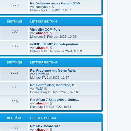
r
e
Re: Velleman neues Gerät K8055
3790
B
s
N
von
funkybaer
e
t
e
Mittwoch 29. Juli 2026, 18:57
i
e
u
t
r
e
r
B
s
BEITRÄGE
LETZTER BEITRAG
a
e
t
g
i
e
Virtueller COM-Port
t
r
207
N
von
abacom
r
B
e
Mittwoch 5. Februar 2025, 10:28
a
e
u
g
i
e
netPIO / TEMP12 Konfiguration
t
106
s
N
von
abacom
r
t
e
Mittwoch 18. September 2024, 08:50
a
e
u
g
r
e
B
s
BEITRÄGE
LETZTER BEITRAG
e
t
i
e
Re: Probleme mit festen Varia…
t
r
2063
N
von
Hardy
r
B
e
Montag 27. Juli 2026, 12:37
a
e
u
g
i
e
Re: Formblätter, Isometrie, P…
t
97
s
N
von
WSA
r
t
e
Donnerstag 13. März 2025, 02:58
a
e
u
g
r
e
Re: SPlan 7 Blatt grösse ände…
319
B
s
N
von
abacom
e
t
e
Dienstag 17. Mai 2022, 10:31
i
e
u
t
r
e
r
B
s
BEITRÄGE
LETZTER BEITRAG
a
e
t
g
i
e
Re: Max. board size
t
r
2022
N
von
abacom
r