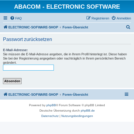
ABACOM - ELECTRONIC SOFTWARE
FAQ
Registrieren
Anmelden
S
ELECTRONIC-SOFWARE-SHOP
Foren-Übersicht
u
Passwort zurücksetzen
c
h
E-Mail-Adresse:
Sie müssen die E-Mail-Adresse angeben, die in Ihrem Profil hinterlegt ist. Diese haben
e
Sie bei der Registrierung angegeben oder nachträglich in Ihrem persönlichen Bereich
geändert.
ELECTRONIC-SOFWARE-SHOP
Foren-Übersicht
Powered by
phpBB
® Forum Software © phpBB Limited
Deutsche Übersetzung durch
phpBB.de
Datenschutz
|
Nutzungsbedingungen