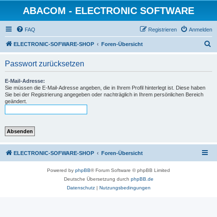
ABACOM - ELECTRONIC SOFTWARE
FAQ
Registrieren
Anmelden
S
ELECTRONIC-SOFWARE-SHOP
Foren-Übersicht
u
Passwort zurücksetzen
c
h
E-Mail-Adresse:
Sie müssen die E-Mail-Adresse angeben, die in Ihrem Profil hinterlegt ist. Diese haben
e
Sie bei der Registrierung angegeben oder nachträglich in Ihrem persönlichen Bereich
geändert.
ELECTRONIC-SOFWARE-SHOP
Foren-Übersicht
Powered by
phpBB
® Forum Software © phpBB Limited
Deutsche Übersetzung durch
phpBB.de
Datenschutz
|
Nutzungsbedingungen