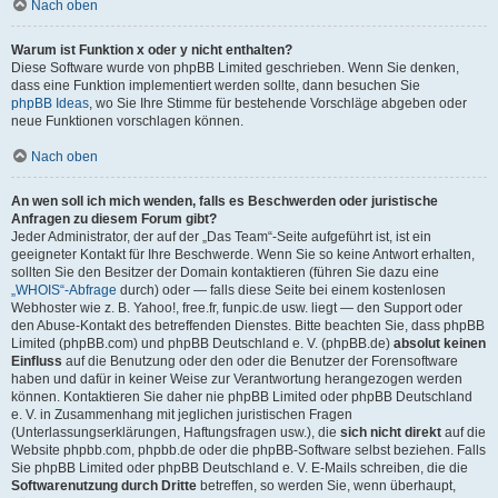
Nach oben
Warum ist Funktion x oder y nicht enthalten?
Diese Software wurde von phpBB Limited geschrieben. Wenn Sie denken,
dass eine Funktion implementiert werden sollte, dann besuchen Sie
phpBB Ideas
, wo Sie Ihre Stimme für bestehende Vorschläge abgeben oder
neue Funktionen vorschlagen können.
Nach oben
An wen soll ich mich wenden, falls es Beschwerden oder juristische
Anfragen zu diesem Forum gibt?
Jeder Administrator, der auf der „Das Team“-Seite aufgeführt ist, ist ein
geeigneter Kontakt für Ihre Beschwerde. Wenn Sie so keine Antwort erhalten,
sollten Sie den Besitzer der Domain kontaktieren (führen Sie dazu eine
„WHOIS“-Abfrage
durch) oder — falls diese Seite bei einem kostenlosen
Webhoster wie z. B. Yahoo!, free.fr, funpic.de usw. liegt — den Support oder
den Abuse-Kontakt des betreffenden Dienstes. Bitte beachten Sie, dass phpBB
Limited (phpBB.com) und phpBB Deutschland e. V. (phpBB.de)
absolut keinen
Einfluss
auf die Benutzung oder den oder die Benutzer der Forensoftware
haben und dafür in keiner Weise zur Verantwortung herangezogen werden
können. Kontaktieren Sie daher nie phpBB Limited oder phpBB Deutschland
e. V. in Zusammenhang mit jeglichen juristischen Fragen
(Unterlassungserklärungen, Haftungsfragen usw.), die
sich nicht direkt
auf die
Website phpbb.com, phpbb.de oder die phpBB-Software selbst beziehen. Falls
Sie phpBB Limited oder phpBB Deutschland e. V. E-Mails schreiben, die die
Softwarenutzung durch Dritte
betreffen, so werden Sie, wenn überhaupt,