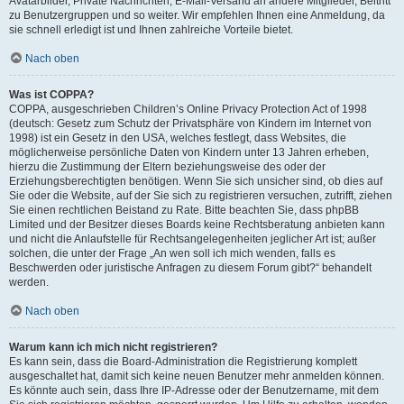
Avatarbilder, Private Nachrichten, E-Mail-Versand an andere Mitglieder, Beitritt
zu Benutzergruppen und so weiter. Wir empfehlen Ihnen eine Anmeldung, da
sie schnell erledigt ist und Ihnen zahlreiche Vorteile bietet.
Nach oben
Was ist COPPA?
COPPA, ausgeschrieben Children’s Online Privacy Protection Act of 1998
(deutsch: Gesetz zum Schutz der Privatsphäre von Kindern im Internet von
1998) ist ein Gesetz in den USA, welches festlegt, dass Websites, die
möglicherweise persönliche Daten von Kindern unter 13 Jahren erheben,
hierzu die Zustimmung der Eltern beziehungsweise des oder der
Erziehungsberechtigten benötigen. Wenn Sie sich unsicher sind, ob dies auf
Sie oder die Website, auf der Sie sich zu registrieren versuchen, zutrifft, ziehen
Sie einen rechtlichen Beistand zu Rate. Bitte beachten Sie, dass phpBB
Limited und der Besitzer dieses Boards keine Rechtsberatung anbieten kann
und nicht die Anlaufstelle für Rechtsangelegenheiten jeglicher Art ist; außer
solchen, die unter der Frage „An wen soll ich mich wenden, falls es
Beschwerden oder juristische Anfragen zu diesem Forum gibt?“ behandelt
werden.
Nach oben
Warum kann ich mich nicht registrieren?
Es kann sein, dass die Board-Administration die Registrierung komplett
ausgeschaltet hat, damit sich keine neuen Benutzer mehr anmelden können.
Es könnte auch sein, dass Ihre IP-Adresse oder der Benutzername, mit dem