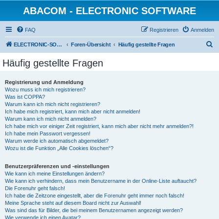
ABACOM - ELECTRONIC SOFTWARE
FAQ
Registrieren
Anmelden
S
ELECTRONIC-SOFWARE-SHOP
Foren-Übersicht
Häufig gestellte Fragen
u
Häufig gestellte Fragen
c
h
Registrierung und Anmeldung
Wozu muss ich mich registrieren?
e
Was ist COPPA?
Warum kann ich mich nicht registrieren?
Ich habe mich registriert, kann mich aber nicht anmelden!
Warum kann ich mich nicht anmelden?
Ich habe mich vor einiger Zeit registriert, kann mich aber nicht mehr anmelden?!
Ich habe mein Passwort vergessen!
Warum werde ich automatisch abgemeldet?
Wozu ist die Funktion „Alle Cookies löschen“?
Benutzerpräferenzen und -einstellungen
Wie kann ich meine Einstellungen ändern?
Wie kann ich verhindern, dass mein Benutzername in der Online-Liste auftaucht?
Die Forenuhr geht falsch!
Ich habe die Zeitzone eingestellt, aber die Forenuhr geht immer noch falsch!
Meine Sprache steht auf diesem Board nicht zur Auswahl!
Was sind das für Bilder, die bei meinem Benutzernamen angezeigt werden?
Wie verwende ich einen Avatar?