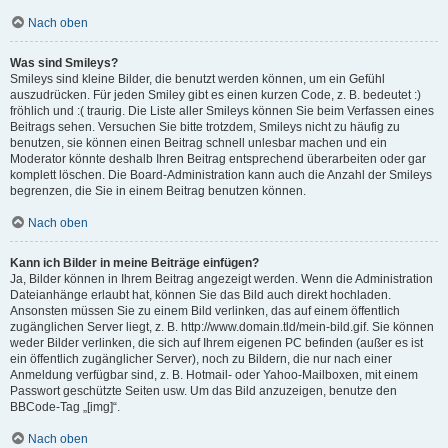
Nach oben
Was sind Smileys?
Smileys sind kleine Bilder, die benutzt werden können, um ein Gefühl
auszudrücken. Für jeden Smiley gibt es einen kurzen Code, z. B. bedeutet :)
fröhlich und :( traurig. Die Liste aller Smileys können Sie beim Verfassen eines
Beitrags sehen. Versuchen Sie bitte trotzdem, Smileys nicht zu häufig zu
benutzen, sie können einen Beitrag schnell unlesbar machen und ein
Moderator könnte deshalb Ihren Beitrag entsprechend überarbeiten oder gar
komplett löschen. Die Board-Administration kann auch die Anzahl der Smileys
begrenzen, die Sie in einem Beitrag benutzen können.
Nach oben
Kann ich Bilder in meine Beiträge einfügen?
Ja, Bilder können in Ihrem Beitrag angezeigt werden. Wenn die Administration
Dateianhänge erlaubt hat, können Sie das Bild auch direkt hochladen.
Ansonsten müssen Sie zu einem Bild verlinken, das auf einem öffentlich
zugänglichen Server liegt, z. B. http://www.domain.tld/mein-bild.gif. Sie können
weder Bilder verlinken, die sich auf Ihrem eigenen PC befinden (außer es ist
ein öffentlich zugänglicher Server), noch zu Bildern, die nur nach einer
Anmeldung verfügbar sind, z. B. Hotmail- oder Yahoo-Mailboxen, mit einem
Passwort geschützte Seiten usw. Um das Bild anzuzeigen, benutze den
BBCode-Tag „[img]“.
Nach oben