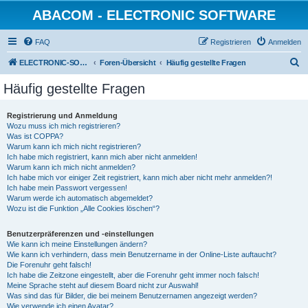
ABACOM - ELECTRONIC SOFTWARE
FAQ
Registrieren
Anmelden
S
ELECTRONIC-SOFWARE-SHOP
Foren-Übersicht
Häufig gestellte Fragen
u
Häufig gestellte Fragen
c
h
Registrierung und Anmeldung
Wozu muss ich mich registrieren?
e
Was ist COPPA?
Warum kann ich mich nicht registrieren?
Ich habe mich registriert, kann mich aber nicht anmelden!
Warum kann ich mich nicht anmelden?
Ich habe mich vor einiger Zeit registriert, kann mich aber nicht mehr anmelden?!
Ich habe mein Passwort vergessen!
Warum werde ich automatisch abgemeldet?
Wozu ist die Funktion „Alle Cookies löschen“?
Benutzerpräferenzen und -einstellungen
Wie kann ich meine Einstellungen ändern?
Wie kann ich verhindern, dass mein Benutzername in der Online-Liste auftaucht?
Die Forenuhr geht falsch!
Ich habe die Zeitzone eingestellt, aber die Forenuhr geht immer noch falsch!
Meine Sprache steht auf diesem Board nicht zur Auswahl!
Was sind das für Bilder, die bei meinem Benutzernamen angezeigt werden?
Wie verwende ich einen Avatar?