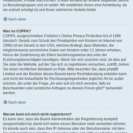
Avatarbilder, Private Nachrichten, E-Mail-Versand an andere Mitglieder, Beitritt
zu Benutzergruppen und so weiter. Wir empfehlen Ihnen eine Anmeldung, da
sie schnell erledigt ist und Ihnen zahlreiche Vorteile bietet.
Nach oben
Was ist COPPA?
COPPA, ausgeschrieben Children’s Online Privacy Protection Act of 1998
(deutsch: Gesetz zum Schutz der Privatsphäre von Kindern im Internet von
1998) ist ein Gesetz in den USA, welches festlegt, dass Websites, die
möglicherweise persönliche Daten von Kindern unter 13 Jahren erheben,
hierzu die Zustimmung der Eltern beziehungsweise des oder der
Erziehungsberechtigten benötigen. Wenn Sie sich unsicher sind, ob dies auf
Sie oder die Website, auf der Sie sich zu registrieren versuchen, zutrifft, ziehen
Sie einen rechtlichen Beistand zu Rate. Bitte beachten Sie, dass phpBB
Limited und der Besitzer dieses Boards keine Rechtsberatung anbieten kann
und nicht die Anlaufstelle für Rechtsangelegenheiten jeglicher Art ist; außer
solchen, die unter der Frage „An wen soll ich mich wenden, falls es
Beschwerden oder juristische Anfragen zu diesem Forum gibt?“ behandelt
werden.
Nach oben
Warum kann ich mich nicht registrieren?
Es kann sein, dass die Board-Administration die Registrierung komplett
ausgeschaltet hat, damit sich keine neuen Benutzer mehr anmelden können.
Es könnte auch sein, dass Ihre IP-Adresse oder der Benutzername, mit dem