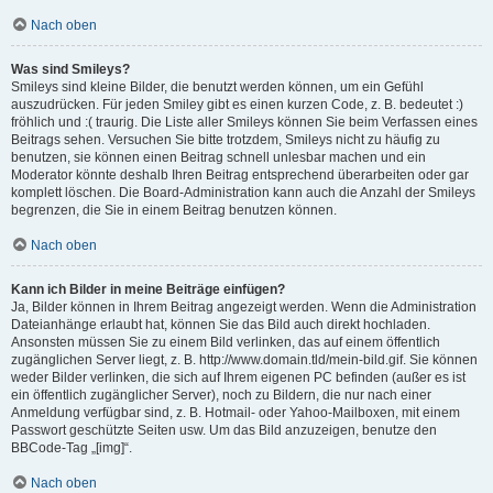
Nach oben
Was sind Smileys?
Smileys sind kleine Bilder, die benutzt werden können, um ein Gefühl
auszudrücken. Für jeden Smiley gibt es einen kurzen Code, z. B. bedeutet :)
fröhlich und :( traurig. Die Liste aller Smileys können Sie beim Verfassen eines
Beitrags sehen. Versuchen Sie bitte trotzdem, Smileys nicht zu häufig zu
benutzen, sie können einen Beitrag schnell unlesbar machen und ein
Moderator könnte deshalb Ihren Beitrag entsprechend überarbeiten oder gar
komplett löschen. Die Board-Administration kann auch die Anzahl der Smileys
begrenzen, die Sie in einem Beitrag benutzen können.
Nach oben
Kann ich Bilder in meine Beiträge einfügen?
Ja, Bilder können in Ihrem Beitrag angezeigt werden. Wenn die Administration
Dateianhänge erlaubt hat, können Sie das Bild auch direkt hochladen.
Ansonsten müssen Sie zu einem Bild verlinken, das auf einem öffentlich
zugänglichen Server liegt, z. B. http://www.domain.tld/mein-bild.gif. Sie können
weder Bilder verlinken, die sich auf Ihrem eigenen PC befinden (außer es ist
ein öffentlich zugänglicher Server), noch zu Bildern, die nur nach einer
Anmeldung verfügbar sind, z. B. Hotmail- oder Yahoo-Mailboxen, mit einem
Passwort geschützte Seiten usw. Um das Bild anzuzeigen, benutze den
BBCode-Tag „[img]“.
Nach oben