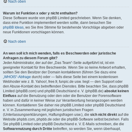
Nach oben
Warum ist Funktion x oder y nicht enthalten?
Diese Software wurde von phpBB Limited geschrieben. Wenn Sie denken,
dass eine Funktion implementiert werden sollte, dann besuchen Sie
phpBB Ideas
, wo Sie Ihre Stimme für bestehende Vorschläge abgeben oder
neue Funktionen vorschlagen können.
Nach oben
An wen soll ich mich wenden, falls es Beschwerden oder juristische
Anfragen zu diesem Forum gibt?
Jeder Administrator, der auf der „Das Team“-Seite aufgeführt ist, ist ein
geeigneter Kontakt für Ihre Beschwerde. Wenn Sie so keine Antwort erhalten,
sollten Sie den Besitzer der Domain kontaktieren (führen Sie dazu eine
„WHOIS“-Abfrage
durch) oder — falls diese Seite bei einem kostenlosen
Webhoster wie z. B. Yahoo!, free.fr, funpic.de usw. liegt — den Support oder
den Abuse-Kontakt des betreffenden Dienstes. Bitte beachten Sie, dass phpBB
Limited (phpBB.com) und phpBB Deutschland e. V. (phpBB.de)
absolut keinen
Einfluss
auf die Benutzung oder den oder die Benutzer der Forensoftware
haben und dafür in keiner Weise zur Verantwortung herangezogen werden
können. Kontaktieren Sie daher nie phpBB Limited oder phpBB Deutschland
e. V. in Zusammenhang mit jeglichen juristischen Fragen
(Unterlassungserklärungen, Haftungsfragen usw.), die
sich nicht direkt
auf die
Website phpbb.com, phpbb.de oder die phpBB-Software selbst beziehen. Falls
Sie phpBB Limited oder phpBB Deutschland e. V. E-Mails schreiben, die die
Softwarenutzung durch Dritte
betreffen, so werden Sie, wenn überhaupt,