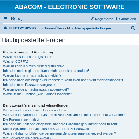
ABACOM - ELECTRONIC SOFTWARE
FAQ
Registrieren
Anmelden
S
ELECTRONIC-SOFWARE-SHOP
Foren-Übersicht
Häufig gestellte Fragen
u
Häufig gestellte Fragen
c
h
Registrierung und Anmeldung
Wozu muss ich mich registrieren?
e
Was ist COPPA?
Warum kann ich mich nicht registrieren?
Ich habe mich registriert, kann mich aber nicht anmelden!
Warum kann ich mich nicht anmelden?
Ich habe mich vor einiger Zeit registriert, kann mich aber nicht mehr anmelden?!
Ich habe mein Passwort vergessen!
Warum werde ich automatisch abgemeldet?
Wozu ist die Funktion „Alle Cookies löschen“?
Benutzerpräferenzen und -einstellungen
Wie kann ich meine Einstellungen ändern?
Wie kann ich verhindern, dass mein Benutzername in der Online-Liste auftaucht?
Die Forenuhr geht falsch!
Ich habe die Zeitzone eingestellt, aber die Forenuhr geht immer noch falsch!
Meine Sprache steht auf diesem Board nicht zur Auswahl!
Was sind das für Bilder, die bei meinem Benutzernamen angezeigt werden?
Wie verwende ich einen Avatar?