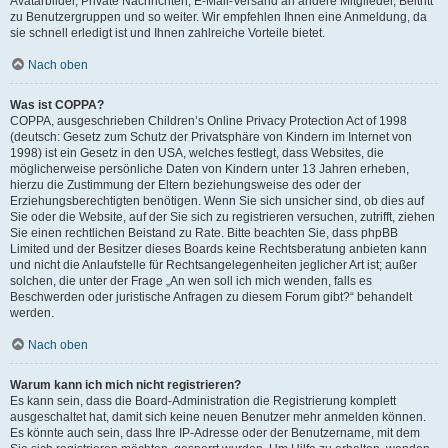
Avatarbilder, Private Nachrichten, E-Mail-Versand an andere Mitglieder, Beitritt
zu Benutzergruppen und so weiter. Wir empfehlen Ihnen eine Anmeldung, da
sie schnell erledigt ist und Ihnen zahlreiche Vorteile bietet.
Nach oben
Was ist COPPA?
COPPA, ausgeschrieben Children’s Online Privacy Protection Act of 1998
(deutsch: Gesetz zum Schutz der Privatsphäre von Kindern im Internet von
1998) ist ein Gesetz in den USA, welches festlegt, dass Websites, die
möglicherweise persönliche Daten von Kindern unter 13 Jahren erheben,
hierzu die Zustimmung der Eltern beziehungsweise des oder der
Erziehungsberechtigten benötigen. Wenn Sie sich unsicher sind, ob dies auf
Sie oder die Website, auf der Sie sich zu registrieren versuchen, zutrifft, ziehen
Sie einen rechtlichen Beistand zu Rate. Bitte beachten Sie, dass phpBB
Limited und der Besitzer dieses Boards keine Rechtsberatung anbieten kann
und nicht die Anlaufstelle für Rechtsangelegenheiten jeglicher Art ist; außer
solchen, die unter der Frage „An wen soll ich mich wenden, falls es
Beschwerden oder juristische Anfragen zu diesem Forum gibt?“ behandelt
werden.
Nach oben
Warum kann ich mich nicht registrieren?
Es kann sein, dass die Board-Administration die Registrierung komplett
ausgeschaltet hat, damit sich keine neuen Benutzer mehr anmelden können.
Es könnte auch sein, dass Ihre IP-Adresse oder der Benutzername, mit dem