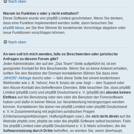
Nach oben
Warum ist Funktion x oder y nicht enthalten?
Diese Software wurde von phpBB Limited geschrieben. Wenn Sie denken,
dass eine Funktion implementiert werden sollte, dann besuchen Sie
phpBB Ideas
, wo Sie Ihre Stimme für bestehende Vorschläge abgeben oder
neue Funktionen vorschlagen können.
Nach oben
An wen soll ich mich wenden, falls es Beschwerden oder juristische
Anfragen zu diesem Forum gibt?
Jeder Administrator, der auf der „Das Team“-Seite aufgeführt ist, ist ein
geeigneter Kontakt für Ihre Beschwerde. Wenn Sie so keine Antwort erhalten,
sollten Sie den Besitzer der Domain kontaktieren (führen Sie dazu eine
„WHOIS“-Abfrage
durch) oder — falls diese Seite bei einem kostenlosen
Webhoster wie z. B. Yahoo!, free.fr, funpic.de usw. liegt — den Support oder
den Abuse-Kontakt des betreffenden Dienstes. Bitte beachten Sie, dass phpBB
Limited (phpBB.com) und phpBB Deutschland e. V. (phpBB.de)
absolut keinen
Einfluss
auf die Benutzung oder den oder die Benutzer der Forensoftware
haben und dafür in keiner Weise zur Verantwortung herangezogen werden
können. Kontaktieren Sie daher nie phpBB Limited oder phpBB Deutschland
e. V. in Zusammenhang mit jeglichen juristischen Fragen
(Unterlassungserklärungen, Haftungsfragen usw.), die
sich nicht direkt
auf die
Website phpbb.com, phpbb.de oder die phpBB-Software selbst beziehen. Falls
Sie phpBB Limited oder phpBB Deutschland e. V. E-Mails schreiben, die die
Softwarenutzung durch Dritte
betreffen, so werden Sie, wenn überhaupt,