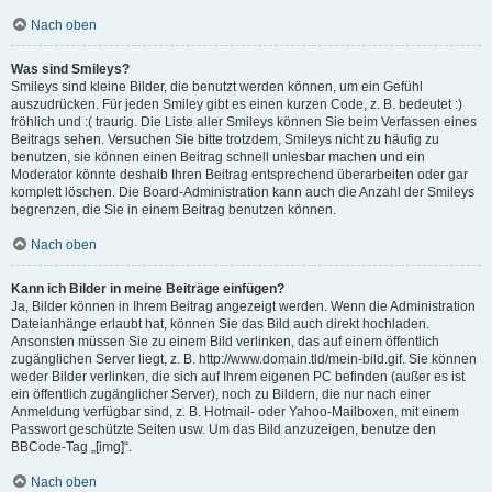
Nach oben
Was sind Smileys?
Smileys sind kleine Bilder, die benutzt werden können, um ein Gefühl
auszudrücken. Für jeden Smiley gibt es einen kurzen Code, z. B. bedeutet :)
fröhlich und :( traurig. Die Liste aller Smileys können Sie beim Verfassen eines
Beitrags sehen. Versuchen Sie bitte trotzdem, Smileys nicht zu häufig zu
benutzen, sie können einen Beitrag schnell unlesbar machen und ein
Moderator könnte deshalb Ihren Beitrag entsprechend überarbeiten oder gar
komplett löschen. Die Board-Administration kann auch die Anzahl der Smileys
begrenzen, die Sie in einem Beitrag benutzen können.
Nach oben
Kann ich Bilder in meine Beiträge einfügen?
Ja, Bilder können in Ihrem Beitrag angezeigt werden. Wenn die Administration
Dateianhänge erlaubt hat, können Sie das Bild auch direkt hochladen.
Ansonsten müssen Sie zu einem Bild verlinken, das auf einem öffentlich
zugänglichen Server liegt, z. B. http://www.domain.tld/mein-bild.gif. Sie können
weder Bilder verlinken, die sich auf Ihrem eigenen PC befinden (außer es ist
ein öffentlich zugänglicher Server), noch zu Bildern, die nur nach einer
Anmeldung verfügbar sind, z. B. Hotmail- oder Yahoo-Mailboxen, mit einem
Passwort geschützte Seiten usw. Um das Bild anzuzeigen, benutze den
BBCode-Tag „[img]“.
Nach oben