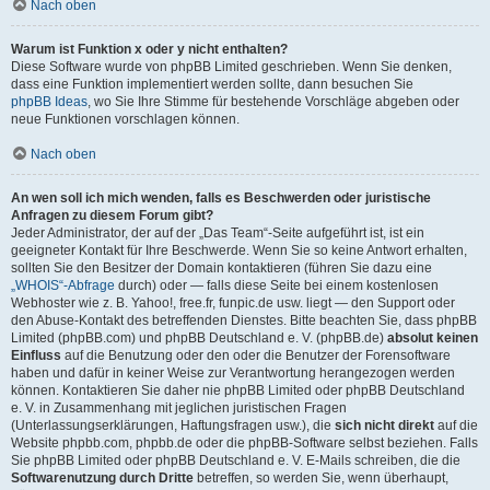
Nach oben
Warum ist Funktion x oder y nicht enthalten?
Diese Software wurde von phpBB Limited geschrieben. Wenn Sie denken,
dass eine Funktion implementiert werden sollte, dann besuchen Sie
phpBB Ideas
, wo Sie Ihre Stimme für bestehende Vorschläge abgeben oder
neue Funktionen vorschlagen können.
Nach oben
An wen soll ich mich wenden, falls es Beschwerden oder juristische
Anfragen zu diesem Forum gibt?
Jeder Administrator, der auf der „Das Team“-Seite aufgeführt ist, ist ein
geeigneter Kontakt für Ihre Beschwerde. Wenn Sie so keine Antwort erhalten,
sollten Sie den Besitzer der Domain kontaktieren (führen Sie dazu eine
„WHOIS“-Abfrage
durch) oder — falls diese Seite bei einem kostenlosen
Webhoster wie z. B. Yahoo!, free.fr, funpic.de usw. liegt — den Support oder
den Abuse-Kontakt des betreffenden Dienstes. Bitte beachten Sie, dass phpBB
Limited (phpBB.com) und phpBB Deutschland e. V. (phpBB.de)
absolut keinen
Einfluss
auf die Benutzung oder den oder die Benutzer der Forensoftware
haben und dafür in keiner Weise zur Verantwortung herangezogen werden
können. Kontaktieren Sie daher nie phpBB Limited oder phpBB Deutschland
e. V. in Zusammenhang mit jeglichen juristischen Fragen
(Unterlassungserklärungen, Haftungsfragen usw.), die
sich nicht direkt
auf die
Website phpbb.com, phpbb.de oder die phpBB-Software selbst beziehen. Falls
Sie phpBB Limited oder phpBB Deutschland e. V. E-Mails schreiben, die die
Softwarenutzung durch Dritte
betreffen, so werden Sie, wenn überhaupt,