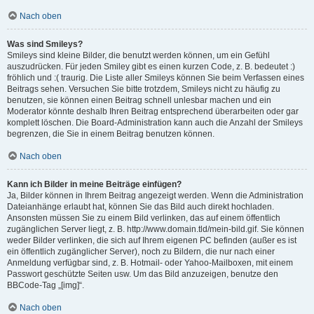
Nach oben
Was sind Smileys?
Smileys sind kleine Bilder, die benutzt werden können, um ein Gefühl
auszudrücken. Für jeden Smiley gibt es einen kurzen Code, z. B. bedeutet :)
fröhlich und :( traurig. Die Liste aller Smileys können Sie beim Verfassen eines
Beitrags sehen. Versuchen Sie bitte trotzdem, Smileys nicht zu häufig zu
benutzen, sie können einen Beitrag schnell unlesbar machen und ein
Moderator könnte deshalb Ihren Beitrag entsprechend überarbeiten oder gar
komplett löschen. Die Board-Administration kann auch die Anzahl der Smileys
begrenzen, die Sie in einem Beitrag benutzen können.
Nach oben
Kann ich Bilder in meine Beiträge einfügen?
Ja, Bilder können in Ihrem Beitrag angezeigt werden. Wenn die Administration
Dateianhänge erlaubt hat, können Sie das Bild auch direkt hochladen.
Ansonsten müssen Sie zu einem Bild verlinken, das auf einem öffentlich
zugänglichen Server liegt, z. B. http://www.domain.tld/mein-bild.gif. Sie können
weder Bilder verlinken, die sich auf Ihrem eigenen PC befinden (außer es ist
ein öffentlich zugänglicher Server), noch zu Bildern, die nur nach einer
Anmeldung verfügbar sind, z. B. Hotmail- oder Yahoo-Mailboxen, mit einem
Passwort geschützte Seiten usw. Um das Bild anzuzeigen, benutze den
BBCode-Tag „[img]“.
Nach oben