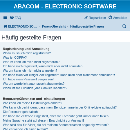
ABACOM - ELECTRONIC SOFTWARE
FAQ
Registrieren
Anmelden
S
ELECTRONIC-SOFWARE-SHOP
Foren-Übersicht
Häufig gestellte Fragen
u
Häufig gestellte Fragen
c
h
Registrierung und Anmeldung
Wozu muss ich mich registrieren?
e
Was ist COPPA?
Warum kann ich mich nicht registrieren?
Ich habe mich registriert, kann mich aber nicht anmelden!
Warum kann ich mich nicht anmelden?
Ich habe mich vor einiger Zeit registriert, kann mich aber nicht mehr anmelden?!
Ich habe mein Passwort vergessen!
Warum werde ich automatisch abgemeldet?
Wozu ist die Funktion „Alle Cookies löschen“?
Benutzerpräferenzen und -einstellungen
Wie kann ich meine Einstellungen ändern?
Wie kann ich verhindern, dass mein Benutzername in der Online-Liste auftaucht?
Die Forenuhr geht falsch!
Ich habe die Zeitzone eingestellt, aber die Forenuhr geht immer noch falsch!
Meine Sprache steht auf diesem Board nicht zur Auswahl!
Was sind das für Bilder, die bei meinem Benutzernamen angezeigt werden?
Wie verwende ich einen Avatar?