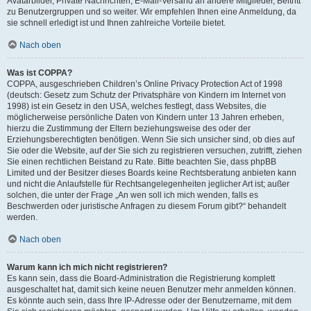
Avatarbilder, Private Nachrichten, E-Mail-Versand an andere Mitglieder, Beitritt
zu Benutzergruppen und so weiter. Wir empfehlen Ihnen eine Anmeldung, da
sie schnell erledigt ist und Ihnen zahlreiche Vorteile bietet.
Nach oben
Was ist COPPA?
COPPA, ausgeschrieben Children’s Online Privacy Protection Act of 1998
(deutsch: Gesetz zum Schutz der Privatsphäre von Kindern im Internet von
1998) ist ein Gesetz in den USA, welches festlegt, dass Websites, die
möglicherweise persönliche Daten von Kindern unter 13 Jahren erheben,
hierzu die Zustimmung der Eltern beziehungsweise des oder der
Erziehungsberechtigten benötigen. Wenn Sie sich unsicher sind, ob dies auf
Sie oder die Website, auf der Sie sich zu registrieren versuchen, zutrifft, ziehen
Sie einen rechtlichen Beistand zu Rate. Bitte beachten Sie, dass phpBB
Limited und der Besitzer dieses Boards keine Rechtsberatung anbieten kann
und nicht die Anlaufstelle für Rechtsangelegenheiten jeglicher Art ist; außer
solchen, die unter der Frage „An wen soll ich mich wenden, falls es
Beschwerden oder juristische Anfragen zu diesem Forum gibt?“ behandelt
werden.
Nach oben
Warum kann ich mich nicht registrieren?
Es kann sein, dass die Board-Administration die Registrierung komplett
ausgeschaltet hat, damit sich keine neuen Benutzer mehr anmelden können.
Es könnte auch sein, dass Ihre IP-Adresse oder der Benutzername, mit dem