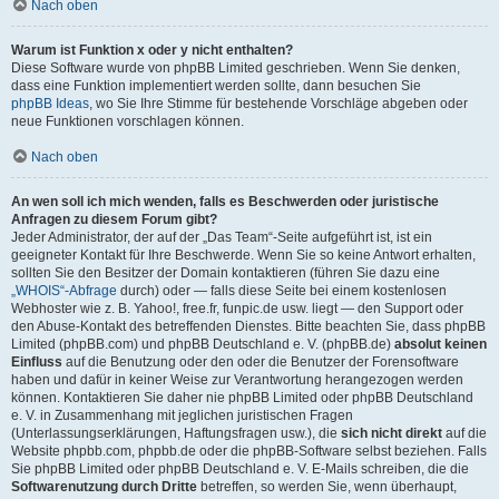
Nach oben
Warum ist Funktion x oder y nicht enthalten?
Diese Software wurde von phpBB Limited geschrieben. Wenn Sie denken,
dass eine Funktion implementiert werden sollte, dann besuchen Sie
phpBB Ideas
, wo Sie Ihre Stimme für bestehende Vorschläge abgeben oder
neue Funktionen vorschlagen können.
Nach oben
An wen soll ich mich wenden, falls es Beschwerden oder juristische
Anfragen zu diesem Forum gibt?
Jeder Administrator, der auf der „Das Team“-Seite aufgeführt ist, ist ein
geeigneter Kontakt für Ihre Beschwerde. Wenn Sie so keine Antwort erhalten,
sollten Sie den Besitzer der Domain kontaktieren (führen Sie dazu eine
„WHOIS“-Abfrage
durch) oder — falls diese Seite bei einem kostenlosen
Webhoster wie z. B. Yahoo!, free.fr, funpic.de usw. liegt — den Support oder
den Abuse-Kontakt des betreffenden Dienstes. Bitte beachten Sie, dass phpBB
Limited (phpBB.com) und phpBB Deutschland e. V. (phpBB.de)
absolut keinen
Einfluss
auf die Benutzung oder den oder die Benutzer der Forensoftware
haben und dafür in keiner Weise zur Verantwortung herangezogen werden
können. Kontaktieren Sie daher nie phpBB Limited oder phpBB Deutschland
e. V. in Zusammenhang mit jeglichen juristischen Fragen
(Unterlassungserklärungen, Haftungsfragen usw.), die
sich nicht direkt
auf die
Website phpbb.com, phpbb.de oder die phpBB-Software selbst beziehen. Falls
Sie phpBB Limited oder phpBB Deutschland e. V. E-Mails schreiben, die die
Softwarenutzung durch Dritte
betreffen, so werden Sie, wenn überhaupt,