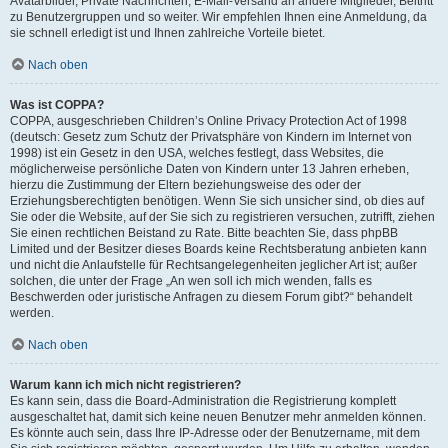
Avatarbilder, Private Nachrichten, E-Mail-Versand an andere Mitglieder, Beitritt
zu Benutzergruppen und so weiter. Wir empfehlen Ihnen eine Anmeldung, da
sie schnell erledigt ist und Ihnen zahlreiche Vorteile bietet.
Nach oben
Was ist COPPA?
COPPA, ausgeschrieben Children’s Online Privacy Protection Act of 1998
(deutsch: Gesetz zum Schutz der Privatsphäre von Kindern im Internet von
1998) ist ein Gesetz in den USA, welches festlegt, dass Websites, die
möglicherweise persönliche Daten von Kindern unter 13 Jahren erheben,
hierzu die Zustimmung der Eltern beziehungsweise des oder der
Erziehungsberechtigten benötigen. Wenn Sie sich unsicher sind, ob dies auf
Sie oder die Website, auf der Sie sich zu registrieren versuchen, zutrifft, ziehen
Sie einen rechtlichen Beistand zu Rate. Bitte beachten Sie, dass phpBB
Limited und der Besitzer dieses Boards keine Rechtsberatung anbieten kann
und nicht die Anlaufstelle für Rechtsangelegenheiten jeglicher Art ist; außer
solchen, die unter der Frage „An wen soll ich mich wenden, falls es
Beschwerden oder juristische Anfragen zu diesem Forum gibt?“ behandelt
werden.
Nach oben
Warum kann ich mich nicht registrieren?
Es kann sein, dass die Board-Administration die Registrierung komplett
ausgeschaltet hat, damit sich keine neuen Benutzer mehr anmelden können.
Es könnte auch sein, dass Ihre IP-Adresse oder der Benutzername, mit dem