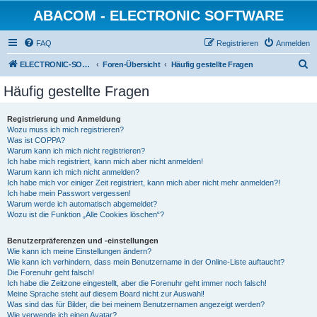
ABACOM - ELECTRONIC SOFTWARE
FAQ
Registrieren
Anmelden
S
ELECTRONIC-SOFWARE-SHOP
Foren-Übersicht
Häufig gestellte Fragen
u
Häufig gestellte Fragen
c
h
Registrierung und Anmeldung
Wozu muss ich mich registrieren?
e
Was ist COPPA?
Warum kann ich mich nicht registrieren?
Ich habe mich registriert, kann mich aber nicht anmelden!
Warum kann ich mich nicht anmelden?
Ich habe mich vor einiger Zeit registriert, kann mich aber nicht mehr anmelden?!
Ich habe mein Passwort vergessen!
Warum werde ich automatisch abgemeldet?
Wozu ist die Funktion „Alle Cookies löschen“?
Benutzerpräferenzen und -einstellungen
Wie kann ich meine Einstellungen ändern?
Wie kann ich verhindern, dass mein Benutzername in der Online-Liste auftaucht?
Die Forenuhr geht falsch!
Ich habe die Zeitzone eingestellt, aber die Forenuhr geht immer noch falsch!
Meine Sprache steht auf diesem Board nicht zur Auswahl!
Was sind das für Bilder, die bei meinem Benutzernamen angezeigt werden?
Wie verwende ich einen Avatar?