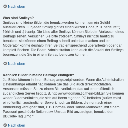
Nach oben
Was sind Smileys?
Smileys sind kleine Bilder, die benutzt werden können, um ein Gefühl
auszudrücken. Für jeden Smiley gibt es einen kurzen Code, z. B. bedeutet :)
fröhlich und :( traurig. Die Liste aller Smileys können Sie beim Verfassen eines
Beitrags sehen. Versuchen Sie bitte trotzdem, Smileys nicht zu häufig zu
benutzen, sie können einen Beitrag schnell unlesbar machen und ein
Moderator könnte deshalb Ihren Beitrag entsprechend überarbeiten oder gar
komplett löschen. Die Board-Administration kann auch die Anzahl der Smileys
begrenzen, die Sie in einem Beitrag benutzen können.
Nach oben
Kann ich Bilder in meine Beiträge einfügen?
Ja, Bilder können in Ihrem Beitrag angezeigt werden. Wenn die Administration
Dateianhänge erlaubt hat, können Sie das Bild auch direkt hochladen.
Ansonsten müssen Sie zu einem Bild verlinken, das auf einem öffentlich
zugänglichen Server liegt, z. B. http://www.domain.tld/mein-bild.gif. Sie können
weder Bilder verlinken, die sich auf Ihrem eigenen PC befinden (außer es ist
ein öffentlich zugänglicher Server), noch zu Bildern, die nur nach einer
Anmeldung verfügbar sind, z. B. Hotmail- oder Yahoo-Mailboxen, mit einem
Passwort geschützte Seiten usw. Um das Bild anzuzeigen, benutze den
BBCode-Tag „[img]“.
Nach oben