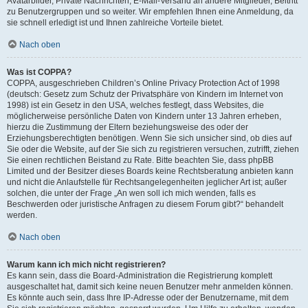
Avatarbilder, Private Nachrichten, E-Mail-Versand an andere Mitglieder, Beitritt
zu Benutzergruppen und so weiter. Wir empfehlen Ihnen eine Anmeldung, da
sie schnell erledigt ist und Ihnen zahlreiche Vorteile bietet.
Nach oben
Was ist COPPA?
COPPA, ausgeschrieben Children’s Online Privacy Protection Act of 1998
(deutsch: Gesetz zum Schutz der Privatsphäre von Kindern im Internet von
1998) ist ein Gesetz in den USA, welches festlegt, dass Websites, die
möglicherweise persönliche Daten von Kindern unter 13 Jahren erheben,
hierzu die Zustimmung der Eltern beziehungsweise des oder der
Erziehungsberechtigten benötigen. Wenn Sie sich unsicher sind, ob dies auf
Sie oder die Website, auf der Sie sich zu registrieren versuchen, zutrifft, ziehen
Sie einen rechtlichen Beistand zu Rate. Bitte beachten Sie, dass phpBB
Limited und der Besitzer dieses Boards keine Rechtsberatung anbieten kann
und nicht die Anlaufstelle für Rechtsangelegenheiten jeglicher Art ist; außer
solchen, die unter der Frage „An wen soll ich mich wenden, falls es
Beschwerden oder juristische Anfragen zu diesem Forum gibt?“ behandelt
werden.
Nach oben
Warum kann ich mich nicht registrieren?
Es kann sein, dass die Board-Administration die Registrierung komplett
ausgeschaltet hat, damit sich keine neuen Benutzer mehr anmelden können.
Es könnte auch sein, dass Ihre IP-Adresse oder der Benutzername, mit dem