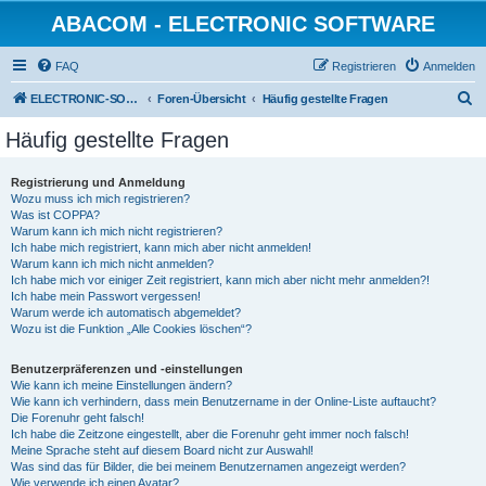
ABACOM - ELECTRONIC SOFTWARE
FAQ
Registrieren
Anmelden
S
ELECTRONIC-SOFWARE-SHOP
Foren-Übersicht
Häufig gestellte Fragen
u
Häufig gestellte Fragen
c
h
Registrierung und Anmeldung
Wozu muss ich mich registrieren?
e
Was ist COPPA?
Warum kann ich mich nicht registrieren?
Ich habe mich registriert, kann mich aber nicht anmelden!
Warum kann ich mich nicht anmelden?
Ich habe mich vor einiger Zeit registriert, kann mich aber nicht mehr anmelden?!
Ich habe mein Passwort vergessen!
Warum werde ich automatisch abgemeldet?
Wozu ist die Funktion „Alle Cookies löschen“?
Benutzerpräferenzen und -einstellungen
Wie kann ich meine Einstellungen ändern?
Wie kann ich verhindern, dass mein Benutzername in der Online-Liste auftaucht?
Die Forenuhr geht falsch!
Ich habe die Zeitzone eingestellt, aber die Forenuhr geht immer noch falsch!
Meine Sprache steht auf diesem Board nicht zur Auswahl!
Was sind das für Bilder, die bei meinem Benutzernamen angezeigt werden?
Wie verwende ich einen Avatar?