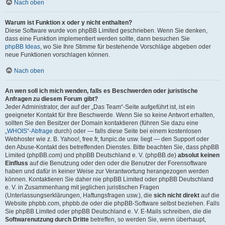
Nach oben
Warum ist Funktion x oder y nicht enthalten?
Diese Software wurde von phpBB Limited geschrieben. Wenn Sie denken,
dass eine Funktion implementiert werden sollte, dann besuchen Sie
phpBB Ideas
, wo Sie Ihre Stimme für bestehende Vorschläge abgeben oder
neue Funktionen vorschlagen können.
Nach oben
An wen soll ich mich wenden, falls es Beschwerden oder juristische
Anfragen zu diesem Forum gibt?
Jeder Administrator, der auf der „Das Team“-Seite aufgeführt ist, ist ein
geeigneter Kontakt für Ihre Beschwerde. Wenn Sie so keine Antwort erhalten,
sollten Sie den Besitzer der Domain kontaktieren (führen Sie dazu eine
„WHOIS“-Abfrage
durch) oder — falls diese Seite bei einem kostenlosen
Webhoster wie z. B. Yahoo!, free.fr, funpic.de usw. liegt — den Support oder
den Abuse-Kontakt des betreffenden Dienstes. Bitte beachten Sie, dass phpBB
Limited (phpBB.com) und phpBB Deutschland e. V. (phpBB.de)
absolut keinen
Einfluss
auf die Benutzung oder den oder die Benutzer der Forensoftware
haben und dafür in keiner Weise zur Verantwortung herangezogen werden
können. Kontaktieren Sie daher nie phpBB Limited oder phpBB Deutschland
e. V. in Zusammenhang mit jeglichen juristischen Fragen
(Unterlassungserklärungen, Haftungsfragen usw.), die
sich nicht direkt
auf die
Website phpbb.com, phpbb.de oder die phpBB-Software selbst beziehen. Falls
Sie phpBB Limited oder phpBB Deutschland e. V. E-Mails schreiben, die die
Softwarenutzung durch Dritte
betreffen, so werden Sie, wenn überhaupt,