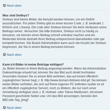
Nach oben
Was sind Smileys?
Smileys sind kleine Bilder, die benutzt werden können, um ein Gefühl
auszudrücken. Für jeden Smiley gibt es einen kurzen Code, z. B. bedeutet :)
fröhlich und :( traurig. Die Liste aller Smileys können Sie beim Verfassen eines
Beitrags sehen. Versuchen Sie bitte trotzdem, Smileys nicht zu häufig zu
benutzen, sie können einen Beitrag schnell unlesbar machen und ein
Moderator könnte deshalb Ihren Beitrag entsprechend überarbeiten oder gar
komplett löschen. Die Board-Administration kann auch die Anzahl der Smileys
begrenzen, die Sie in einem Beitrag benutzen können.
Nach oben
Kann ich Bilder in meine Beiträge einfügen?
Ja, Bilder können in Ihrem Beitrag angezeigt werden. Wenn die Administration
Dateianhänge erlaubt hat, können Sie das Bild auch direkt hochladen.
Ansonsten müssen Sie zu einem Bild verlinken, das auf einem öffentlich
zugänglichen Server liegt, z. B. http://www.domain.tld/mein-bild.gif. Sie können
weder Bilder verlinken, die sich auf Ihrem eigenen PC befinden (außer es ist
ein öffentlich zugänglicher Server), noch zu Bildern, die nur nach einer
Anmeldung verfügbar sind, z. B. Hotmail- oder Yahoo-Mailboxen, mit einem
Passwort geschützte Seiten usw. Um das Bild anzuzeigen, benutze den
BBCode-Tag „[img]“.
Nach oben