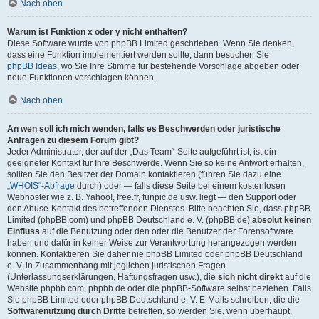
Nach oben
Warum ist Funktion x oder y nicht enthalten?
Diese Software wurde von phpBB Limited geschrieben. Wenn Sie denken,
dass eine Funktion implementiert werden sollte, dann besuchen Sie
phpBB Ideas
, wo Sie Ihre Stimme für bestehende Vorschläge abgeben oder
neue Funktionen vorschlagen können.
Nach oben
An wen soll ich mich wenden, falls es Beschwerden oder juristische
Anfragen zu diesem Forum gibt?
Jeder Administrator, der auf der „Das Team“-Seite aufgeführt ist, ist ein
geeigneter Kontakt für Ihre Beschwerde. Wenn Sie so keine Antwort erhalten,
sollten Sie den Besitzer der Domain kontaktieren (führen Sie dazu eine
„WHOIS“-Abfrage
durch) oder — falls diese Seite bei einem kostenlosen
Webhoster wie z. B. Yahoo!, free.fr, funpic.de usw. liegt — den Support oder
den Abuse-Kontakt des betreffenden Dienstes. Bitte beachten Sie, dass phpBB
Limited (phpBB.com) und phpBB Deutschland e. V. (phpBB.de)
absolut keinen
Einfluss
auf die Benutzung oder den oder die Benutzer der Forensoftware
haben und dafür in keiner Weise zur Verantwortung herangezogen werden
können. Kontaktieren Sie daher nie phpBB Limited oder phpBB Deutschland
e. V. in Zusammenhang mit jeglichen juristischen Fragen
(Unterlassungserklärungen, Haftungsfragen usw.), die
sich nicht direkt
auf die
Website phpbb.com, phpbb.de oder die phpBB-Software selbst beziehen. Falls
Sie phpBB Limited oder phpBB Deutschland e. V. E-Mails schreiben, die die
Softwarenutzung durch Dritte
betreffen, so werden Sie, wenn überhaupt,