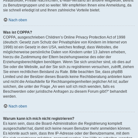
Avatarbilder, Private Nachrichten, E-Mail-Versand an andere Mitglieder, Beitritt
zu Benutzergruppen und so weiter. Wir empfehlen Ihnen eine Anmeldung, da
sie schnell erledigt ist und Ihnen zahlreiche Vorteile bietet.
Nach oben
Was ist COPPA?
COPPA, ausgeschrieben Children’s Online Privacy Protection Act of 1998
(deutsch: Gesetz zum Schutz der Privatsphäre von Kindern im Internet von
1998) ist ein Gesetz in den USA, welches festlegt, dass Websites, die
möglicherweise persönliche Daten von Kindern unter 13 Jahren erheben,
hierzu die Zustimmung der Eltern beziehungsweise des oder der
Erziehungsberechtigten benötigen. Wenn Sie sich unsicher sind, ob dies auf
Sie oder die Website, auf der Sie sich zu registrieren versuchen, zutrifft, ziehen
Sie einen rechtlichen Beistand zu Rate. Bitte beachten Sie, dass phpBB
Limited und der Besitzer dieses Boards keine Rechtsberatung anbieten kann
und nicht die Anlaufstelle für Rechtsangelegenheiten jeglicher Art ist; außer
solchen, die unter der Frage „An wen soll ich mich wenden, falls es
Beschwerden oder juristische Anfragen zu diesem Forum gibt?“ behandelt
werden.
Nach oben
Warum kann ich mich nicht registrieren?
Es kann sein, dass die Board-Administration die Registrierung komplett
ausgeschaltet hat, damit sich keine neuen Benutzer mehr anmelden können.
Es könnte auch sein, dass Ihre IP-Adresse oder der Benutzername, mit dem