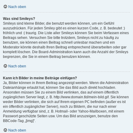
Nach oben
Was sind Smileys?
Smileys sind kleine Bilder, die benutzt werden können, um ein Gefühl
auszudrücken. Für jeden Smiley gibt es einen kurzen Code, z. B. bedeutet :)
fröhlich und :( traurig. Die Liste aller Smileys können Sie beim Verfassen eines
Beitrags sehen. Versuchen Sie bitte trotzdem, Smileys nicht zu häufig zu
benutzen, sie können einen Beitrag schnell unlesbar machen und ein
Moderator könnte deshalb Ihren Beitrag entsprechend überarbeiten oder gar
komplett löschen. Die Board-Administration kann auch die Anzahl der Smileys
begrenzen, die Sie in einem Beitrag benutzen können.
Nach oben
Kann ich Bilder in meine Beiträge einfügen?
Ja, Bilder können in Ihrem Beitrag angezeigt werden. Wenn die Administration
Dateianhänge erlaubt hat, können Sie das Bild auch direkt hochladen.
Ansonsten müssen Sie zu einem Bild verlinken, das auf einem öffentlich
zugänglichen Server liegt, z. B. http://www.domain.tld/mein-bild.gif. Sie können
weder Bilder verlinken, die sich auf Ihrem eigenen PC befinden (außer es ist
ein öffentlich zugänglicher Server), noch zu Bildern, die nur nach einer
Anmeldung verfügbar sind, z. B. Hotmail- oder Yahoo-Mailboxen, mit einem
Passwort geschützte Seiten usw. Um das Bild anzuzeigen, benutze den
BBCode-Tag „[img]“.
Nach oben