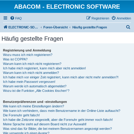
ABACOM - ELECTRONIC SOFTWARE
FAQ
Registrieren
Anmelden
S
ELECTRONIC-SOFWARE-SHOP
Foren-Übersicht
Häufig gestellte Fragen
u
Häufig gestellte Fragen
c
h
Registrierung und Anmeldung
Wozu muss ich mich registrieren?
e
Was ist COPPA?
Warum kann ich mich nicht registrieren?
Ich habe mich registriert, kann mich aber nicht anmelden!
Warum kann ich mich nicht anmelden?
Ich habe mich vor einiger Zeit registriert, kann mich aber nicht mehr anmelden?!
Ich habe mein Passwort vergessen!
Warum werde ich automatisch abgemeldet?
Wozu ist die Funktion „Alle Cookies löschen“?
Benutzerpräferenzen und -einstellungen
Wie kann ich meine Einstellungen ändern?
Wie kann ich verhindern, dass mein Benutzername in der Online-Liste auftaucht?
Die Forenuhr geht falsch!
Ich habe die Zeitzone eingestellt, aber die Forenuhr geht immer noch falsch!
Meine Sprache steht auf diesem Board nicht zur Auswahl!
Was sind das für Bilder, die bei meinem Benutzernamen angezeigt werden?
Wie verwende ich einen Avatar?