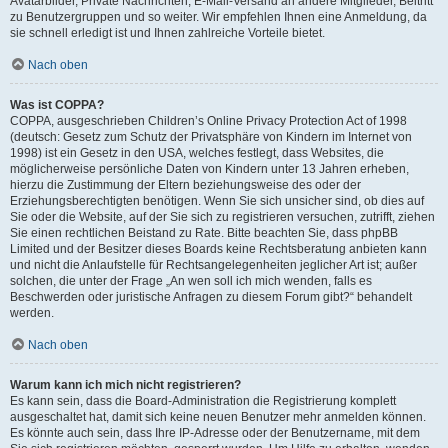
Avatarbilder, Private Nachrichten, E-Mail-Versand an andere Mitglieder, Beitritt
zu Benutzergruppen und so weiter. Wir empfehlen Ihnen eine Anmeldung, da
sie schnell erledigt ist und Ihnen zahlreiche Vorteile bietet.
Nach oben
Was ist COPPA?
COPPA, ausgeschrieben Children’s Online Privacy Protection Act of 1998
(deutsch: Gesetz zum Schutz der Privatsphäre von Kindern im Internet von
1998) ist ein Gesetz in den USA, welches festlegt, dass Websites, die
möglicherweise persönliche Daten von Kindern unter 13 Jahren erheben,
hierzu die Zustimmung der Eltern beziehungsweise des oder der
Erziehungsberechtigten benötigen. Wenn Sie sich unsicher sind, ob dies auf
Sie oder die Website, auf der Sie sich zu registrieren versuchen, zutrifft, ziehen
Sie einen rechtlichen Beistand zu Rate. Bitte beachten Sie, dass phpBB
Limited und der Besitzer dieses Boards keine Rechtsberatung anbieten kann
und nicht die Anlaufstelle für Rechtsangelegenheiten jeglicher Art ist; außer
solchen, die unter der Frage „An wen soll ich mich wenden, falls es
Beschwerden oder juristische Anfragen zu diesem Forum gibt?“ behandelt
werden.
Nach oben
Warum kann ich mich nicht registrieren?
Es kann sein, dass die Board-Administration die Registrierung komplett
ausgeschaltet hat, damit sich keine neuen Benutzer mehr anmelden können.
Es könnte auch sein, dass Ihre IP-Adresse oder der Benutzername, mit dem