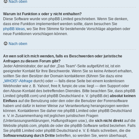
Nach oben
Warum ist Funktion x oder y nicht enthalten?
Diese Software wurde von phpBB Limited geschrieben. Wenn Sie denken,
dass eine Funktion implementiert werden sollte, dann besuchen Sie
phpBB Ideas
, wo Sie Ihre Stimme für bestehende Vorschläge abgeben oder
neue Funktionen vorschlagen können.
Nach oben
An wen soll ich mich wenden, falls es Beschwerden oder juristische
Anfragen zu diesem Forum gibt?
Jeder Administrator, der auf der „Das Team“-Seite aufgeführt ist, ist ein
geeigneter Kontakt für Ihre Beschwerde. Wenn Sie so keine Antwort erhalten,
sollten Sie den Besitzer der Domain kontaktieren (führen Sie dazu eine
„WHOIS“-Abfrage
durch) oder — falls diese Seite bei einem kostenlosen
Webhoster wie z. B. Yahoo!, free.fr, funpic.de usw. liegt — den Support oder
den Abuse-Kontakt des betreffenden Dienstes. Bitte beachten Sie, dass phpBB
Limited (phpBB.com) und phpBB Deutschland e. V. (phpBB.de)
absolut keinen
Einfluss
auf die Benutzung oder den oder die Benutzer der Forensoftware
haben und dafür in keiner Weise zur Verantwortung herangezogen werden
können. Kontaktieren Sie daher nie phpBB Limited oder phpBB Deutschland
e. V. in Zusammenhang mit jeglichen juristischen Fragen
(Unterlassungserklärungen, Haftungsfragen usw.), die
sich nicht direkt
auf die
Website phpbb.com, phpbb.de oder die phpBB-Software selbst beziehen. Falls
Sie phpBB Limited oder phpBB Deutschland e. V. E-Mails schreiben, die die
Softwarenutzung durch Dritte
betreffen, so werden Sie, wenn überhaupt,