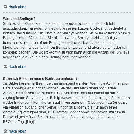
Nach oben
Was sind Smileys?
Smileys sind kleine Bilder, die benutzt werden können, um ein Gefühl
auszudrücken. Für jeden Smiley gibt es einen kurzen Code, z. B. bedeutet :)
fröhlich und :( traurig. Die Liste aller Smileys können Sie beim Verfassen eines
Beitrags sehen. Versuchen Sie bitte trotzdem, Smileys nicht zu häufig zu
benutzen, sie können einen Beitrag schnell unlesbar machen und ein
Moderator könnte deshalb Ihren Beitrag entsprechend überarbeiten oder gar
komplett löschen. Die Board-Administration kann auch die Anzahl der Smileys
begrenzen, die Sie in einem Beitrag benutzen können.
Nach oben
Kann ich Bilder in meine Beiträge einfügen?
Ja, Bilder können in Ihrem Beitrag angezeigt werden. Wenn die Administration
Dateianhänge erlaubt hat, können Sie das Bild auch direkt hochladen.
Ansonsten müssen Sie zu einem Bild verlinken, das auf einem öffentlich
zugänglichen Server liegt, z. B. http://www.domain.tld/mein-bild.gif. Sie können
weder Bilder verlinken, die sich auf Ihrem eigenen PC befinden (außer es ist
ein öffentlich zugänglicher Server), noch zu Bildern, die nur nach einer
Anmeldung verfügbar sind, z. B. Hotmail- oder Yahoo-Mailboxen, mit einem
Passwort geschützte Seiten usw. Um das Bild anzuzeigen, benutze den
BBCode-Tag „[img]“.
Nach oben