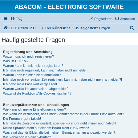
ABACOM - ELECTRONIC SOFTWARE
FAQ
Registrieren
Anmelden
S
ELECTRONIC-SOFWARE-SHOP
Foren-Übersicht
Häufig gestellte Fragen
u
Häufig gestellte Fragen
c
h
Registrierung und Anmeldung
Wozu muss ich mich registrieren?
e
Was ist COPPA?
Warum kann ich mich nicht registrieren?
Ich habe mich registriert, kann mich aber nicht anmelden!
Warum kann ich mich nicht anmelden?
Ich habe mich vor einiger Zeit registriert, kann mich aber nicht mehr anmelden?!
Ich habe mein Passwort vergessen!
Warum werde ich automatisch abgemeldet?
Wozu ist die Funktion „Alle Cookies löschen“?
Benutzerpräferenzen und -einstellungen
Wie kann ich meine Einstellungen ändern?
Wie kann ich verhindern, dass mein Benutzername in der Online-Liste auftaucht?
Die Forenuhr geht falsch!
Ich habe die Zeitzone eingestellt, aber die Forenuhr geht immer noch falsch!
Meine Sprache steht auf diesem Board nicht zur Auswahl!
Was sind das für Bilder, die bei meinem Benutzernamen angezeigt werden?
Wie verwende ich einen Avatar?