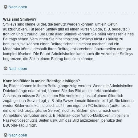
Nach oben
Was sind Smileys?
Smileys sind kleine Bilder, die benutzt werden können, um ein Gefühl
auszudrücken. Für jeden Smiley gibt es einen kurzen Code, z. B. bedeutet :)
fröhlich und :( traurig. Die Liste aller Smileys können Sie beim Verfassen eines
Beitrags sehen. Versuchen Sie bitte trotzdem, Smileys nicht zu häufig zu
benutzen, sie können einen Beitrag schnell unlesbar machen und ein
Moderator könnte deshalb Ihren Beitrag entsprechend überarbeiten oder gar
komplett löschen. Die Board-Administration kann auch die Anzahl der Smileys
begrenzen, die Sie in einem Beitrag benutzen können.
Nach oben
Kann ich Bilder in meine Beiträge einfügen?
Ja, Bilder können in Ihrem Beitrag angezeigt werden. Wenn die Administration
Dateianhänge erlaubt hat, können Sie das Bild auch direkt hochladen.
Ansonsten müssen Sie zu einem Bild verlinken, das auf einem öffentlich
zugänglichen Server liegt, z. B. http://www.domain.tld/mein-bild.gif. Sie können
weder Bilder verlinken, die sich auf Ihrem eigenen PC befinden (außer es ist
ein öffentlich zugänglicher Server), noch zu Bildern, die nur nach einer
Anmeldung verfügbar sind, z. B. Hotmail- oder Yahoo-Mailboxen, mit einem
Passwort geschützte Seiten usw. Um das Bild anzuzeigen, benutze den
BBCode-Tag „[img]“.
Nach oben