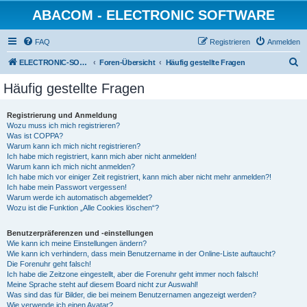
ABACOM - ELECTRONIC SOFTWARE
FAQ
Registrieren
Anmelden
S
ELECTRONIC-SOFWARE-SHOP
Foren-Übersicht
Häufig gestellte Fragen
u
Häufig gestellte Fragen
c
h
Registrierung und Anmeldung
Wozu muss ich mich registrieren?
e
Was ist COPPA?
Warum kann ich mich nicht registrieren?
Ich habe mich registriert, kann mich aber nicht anmelden!
Warum kann ich mich nicht anmelden?
Ich habe mich vor einiger Zeit registriert, kann mich aber nicht mehr anmelden?!
Ich habe mein Passwort vergessen!
Warum werde ich automatisch abgemeldet?
Wozu ist die Funktion „Alle Cookies löschen“?
Benutzerpräferenzen und -einstellungen
Wie kann ich meine Einstellungen ändern?
Wie kann ich verhindern, dass mein Benutzername in der Online-Liste auftaucht?
Die Forenuhr geht falsch!
Ich habe die Zeitzone eingestellt, aber die Forenuhr geht immer noch falsch!
Meine Sprache steht auf diesem Board nicht zur Auswahl!
Was sind das für Bilder, die bei meinem Benutzernamen angezeigt werden?
Wie verwende ich einen Avatar?