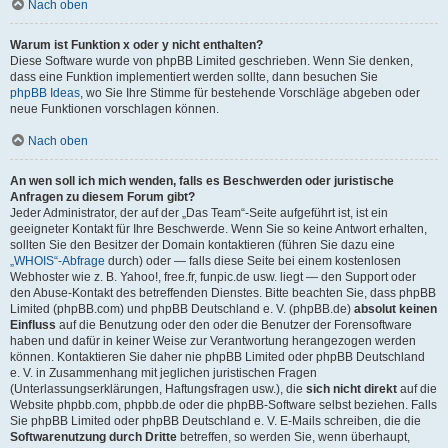
Nach oben
Warum ist Funktion x oder y nicht enthalten?
Diese Software wurde von phpBB Limited geschrieben. Wenn Sie denken,
dass eine Funktion implementiert werden sollte, dann besuchen Sie
phpBB Ideas
, wo Sie Ihre Stimme für bestehende Vorschläge abgeben oder
neue Funktionen vorschlagen können.
Nach oben
An wen soll ich mich wenden, falls es Beschwerden oder juristische
Anfragen zu diesem Forum gibt?
Jeder Administrator, der auf der „Das Team“-Seite aufgeführt ist, ist ein
geeigneter Kontakt für Ihre Beschwerde. Wenn Sie so keine Antwort erhalten,
sollten Sie den Besitzer der Domain kontaktieren (führen Sie dazu eine
„WHOIS“-Abfrage
durch) oder — falls diese Seite bei einem kostenlosen
Webhoster wie z. B. Yahoo!, free.fr, funpic.de usw. liegt — den Support oder
den Abuse-Kontakt des betreffenden Dienstes. Bitte beachten Sie, dass phpBB
Limited (phpBB.com) und phpBB Deutschland e. V. (phpBB.de)
absolut keinen
Einfluss
auf die Benutzung oder den oder die Benutzer der Forensoftware
haben und dafür in keiner Weise zur Verantwortung herangezogen werden
können. Kontaktieren Sie daher nie phpBB Limited oder phpBB Deutschland
e. V. in Zusammenhang mit jeglichen juristischen Fragen
(Unterlassungserklärungen, Haftungsfragen usw.), die
sich nicht direkt
auf die
Website phpbb.com, phpbb.de oder die phpBB-Software selbst beziehen. Falls
Sie phpBB Limited oder phpBB Deutschland e. V. E-Mails schreiben, die die
Softwarenutzung durch Dritte
betreffen, so werden Sie, wenn überhaupt,