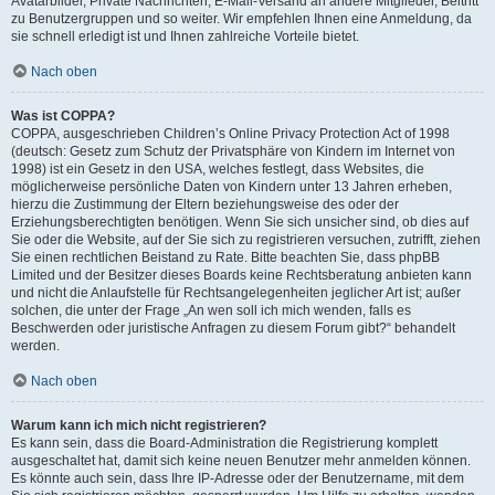
Avatarbilder, Private Nachrichten, E-Mail-Versand an andere Mitglieder, Beitritt
zu Benutzergruppen und so weiter. Wir empfehlen Ihnen eine Anmeldung, da
sie schnell erledigt ist und Ihnen zahlreiche Vorteile bietet.
Nach oben
Was ist COPPA?
COPPA, ausgeschrieben Children’s Online Privacy Protection Act of 1998
(deutsch: Gesetz zum Schutz der Privatsphäre von Kindern im Internet von
1998) ist ein Gesetz in den USA, welches festlegt, dass Websites, die
möglicherweise persönliche Daten von Kindern unter 13 Jahren erheben,
hierzu die Zustimmung der Eltern beziehungsweise des oder der
Erziehungsberechtigten benötigen. Wenn Sie sich unsicher sind, ob dies auf
Sie oder die Website, auf der Sie sich zu registrieren versuchen, zutrifft, ziehen
Sie einen rechtlichen Beistand zu Rate. Bitte beachten Sie, dass phpBB
Limited und der Besitzer dieses Boards keine Rechtsberatung anbieten kann
und nicht die Anlaufstelle für Rechtsangelegenheiten jeglicher Art ist; außer
solchen, die unter der Frage „An wen soll ich mich wenden, falls es
Beschwerden oder juristische Anfragen zu diesem Forum gibt?“ behandelt
werden.
Nach oben
Warum kann ich mich nicht registrieren?
Es kann sein, dass die Board-Administration die Registrierung komplett
ausgeschaltet hat, damit sich keine neuen Benutzer mehr anmelden können.
Es könnte auch sein, dass Ihre IP-Adresse oder der Benutzername, mit dem