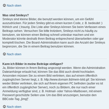
Nach oben
Was sind Smileys?
Smileys sind kleine Bilder, die benutzt werden können, um ein Gefühl
auszudrücken. Für jeden Smiley gibt es einen kurzen Code, z. B. bedeutet :)
fröhlich und :( traurig. Die Liste aller Smileys können Sie beim Verfassen eines
Beitrags sehen. Versuchen Sie bitte trotzdem, Smileys nicht zu häufig zu
benutzen, sie können einen Beitrag schnell unlesbar machen und ein
Moderator könnte deshalb Ihren Beitrag entsprechend überarbeiten oder gar
komplett löschen. Die Board-Administration kann auch die Anzahl der Smileys
begrenzen, die Sie in einem Beitrag benutzen können.
Nach oben
Kann ich Bilder in meine Beiträge einfügen?
Ja, Bilder können in Ihrem Beitrag angezeigt werden. Wenn die Administration
Dateianhänge erlaubt hat, können Sie das Bild auch direkt hochladen.
Ansonsten müssen Sie zu einem Bild verlinken, das auf einem öffentlich
zugänglichen Server liegt, z. B. http://www.domain.tld/mein-bild.gif. Sie können
weder Bilder verlinken, die sich auf Ihrem eigenen PC befinden (außer es ist
ein öffentlich zugänglicher Server), noch zu Bildern, die nur nach einer
Anmeldung verfügbar sind, z. B. Hotmail- oder Yahoo-Mailboxen, mit einem
Passwort geschützte Seiten usw. Um das Bild anzuzeigen, benutze den
BBCode-Tag „[img]“.
Nach oben