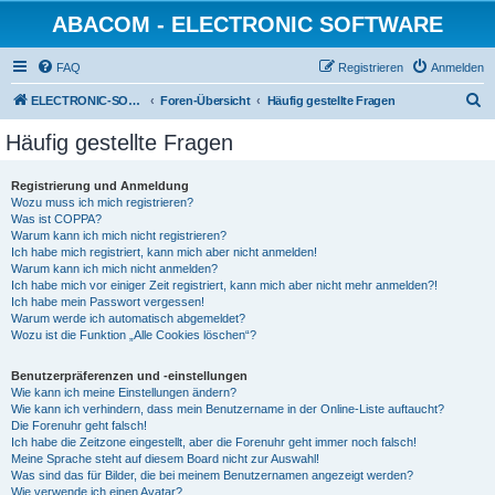
ABACOM - ELECTRONIC SOFTWARE
FAQ
Registrieren
Anmelden
S
ELECTRONIC-SOFWARE-SHOP
Foren-Übersicht
Häufig gestellte Fragen
u
Häufig gestellte Fragen
c
h
Registrierung und Anmeldung
Wozu muss ich mich registrieren?
e
Was ist COPPA?
Warum kann ich mich nicht registrieren?
Ich habe mich registriert, kann mich aber nicht anmelden!
Warum kann ich mich nicht anmelden?
Ich habe mich vor einiger Zeit registriert, kann mich aber nicht mehr anmelden?!
Ich habe mein Passwort vergessen!
Warum werde ich automatisch abgemeldet?
Wozu ist die Funktion „Alle Cookies löschen“?
Benutzerpräferenzen und -einstellungen
Wie kann ich meine Einstellungen ändern?
Wie kann ich verhindern, dass mein Benutzername in der Online-Liste auftaucht?
Die Forenuhr geht falsch!
Ich habe die Zeitzone eingestellt, aber die Forenuhr geht immer noch falsch!
Meine Sprache steht auf diesem Board nicht zur Auswahl!
Was sind das für Bilder, die bei meinem Benutzernamen angezeigt werden?
Wie verwende ich einen Avatar?