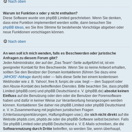
Nach oben
Warum ist Funktion x oder y nicht enthalten?
Diese Software wurde von phpBB Limited geschrieben. Wenn Sie denken,
dass eine Funktion implementiert werden sollte, dann besuchen Sie
phpBB Ideas
, wo Sie Ihre Stimme für bestehende Vorschläge abgeben oder
neue Funktionen vorschlagen können.
Nach oben
An wen soll ich mich wenden, falls es Beschwerden oder juristische
Anfragen zu diesem Forum gibt?
Jeder Administrator, der auf der „Das Team“-Seite aufgeführt ist, ist ein
geeigneter Kontakt für Ihre Beschwerde. Wenn Sie so keine Antwort erhalten,
sollten Sie den Besitzer der Domain kontaktieren (führen Sie dazu eine
„WHOIS“-Abfrage
durch) oder — falls diese Seite bei einem kostenlosen
Webhoster wie z. B. Yahoo!, free.fr, funpic.de usw. liegt — den Support oder
den Abuse-Kontakt des betreffenden Dienstes. Bitte beachten Sie, dass phpBB
Limited (phpBB.com) und phpBB Deutschland e. V. (phpBB.de)
absolut keinen
Einfluss
auf die Benutzung oder den oder die Benutzer der Forensoftware
haben und dafür in keiner Weise zur Verantwortung herangezogen werden
können. Kontaktieren Sie daher nie phpBB Limited oder phpBB Deutschland
e. V. in Zusammenhang mit jeglichen juristischen Fragen
(Unterlassungserklärungen, Haftungsfragen usw.), die
sich nicht direkt
auf die
Website phpbb.com, phpbb.de oder die phpBB-Software selbst beziehen. Falls
Sie phpBB Limited oder phpBB Deutschland e. V. E-Mails schreiben, die die
Softwarenutzung durch Dritte
betreffen, so werden Sie, wenn überhaupt,