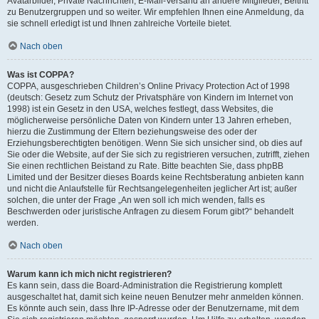
Avatarbilder, Private Nachrichten, E-Mail-Versand an andere Mitglieder, Beitritt
zu Benutzergruppen und so weiter. Wir empfehlen Ihnen eine Anmeldung, da
sie schnell erledigt ist und Ihnen zahlreiche Vorteile bietet.
Nach oben
Was ist COPPA?
COPPA, ausgeschrieben Children’s Online Privacy Protection Act of 1998
(deutsch: Gesetz zum Schutz der Privatsphäre von Kindern im Internet von
1998) ist ein Gesetz in den USA, welches festlegt, dass Websites, die
möglicherweise persönliche Daten von Kindern unter 13 Jahren erheben,
hierzu die Zustimmung der Eltern beziehungsweise des oder der
Erziehungsberechtigten benötigen. Wenn Sie sich unsicher sind, ob dies auf
Sie oder die Website, auf der Sie sich zu registrieren versuchen, zutrifft, ziehen
Sie einen rechtlichen Beistand zu Rate. Bitte beachten Sie, dass phpBB
Limited und der Besitzer dieses Boards keine Rechtsberatung anbieten kann
und nicht die Anlaufstelle für Rechtsangelegenheiten jeglicher Art ist; außer
solchen, die unter der Frage „An wen soll ich mich wenden, falls es
Beschwerden oder juristische Anfragen zu diesem Forum gibt?“ behandelt
werden.
Nach oben
Warum kann ich mich nicht registrieren?
Es kann sein, dass die Board-Administration die Registrierung komplett
ausgeschaltet hat, damit sich keine neuen Benutzer mehr anmelden können.
Es könnte auch sein, dass Ihre IP-Adresse oder der Benutzername, mit dem