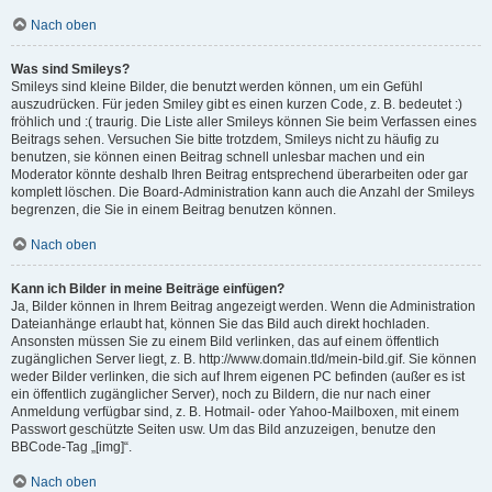
Nach oben
Was sind Smileys?
Smileys sind kleine Bilder, die benutzt werden können, um ein Gefühl
auszudrücken. Für jeden Smiley gibt es einen kurzen Code, z. B. bedeutet :)
fröhlich und :( traurig. Die Liste aller Smileys können Sie beim Verfassen eines
Beitrags sehen. Versuchen Sie bitte trotzdem, Smileys nicht zu häufig zu
benutzen, sie können einen Beitrag schnell unlesbar machen und ein
Moderator könnte deshalb Ihren Beitrag entsprechend überarbeiten oder gar
komplett löschen. Die Board-Administration kann auch die Anzahl der Smileys
begrenzen, die Sie in einem Beitrag benutzen können.
Nach oben
Kann ich Bilder in meine Beiträge einfügen?
Ja, Bilder können in Ihrem Beitrag angezeigt werden. Wenn die Administration
Dateianhänge erlaubt hat, können Sie das Bild auch direkt hochladen.
Ansonsten müssen Sie zu einem Bild verlinken, das auf einem öffentlich
zugänglichen Server liegt, z. B. http://www.domain.tld/mein-bild.gif. Sie können
weder Bilder verlinken, die sich auf Ihrem eigenen PC befinden (außer es ist
ein öffentlich zugänglicher Server), noch zu Bildern, die nur nach einer
Anmeldung verfügbar sind, z. B. Hotmail- oder Yahoo-Mailboxen, mit einem
Passwort geschützte Seiten usw. Um das Bild anzuzeigen, benutze den
BBCode-Tag „[img]“.
Nach oben