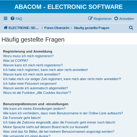
ABACOM - ELECTRONIC SOFTWARE
FAQ
Registrieren
Anmelden
S
ELECTRONIC-SOFWARE-SHOP
Foren-Übersicht
Häufig gestellte Fragen
u
Häufig gestellte Fragen
c
h
Registrierung und Anmeldung
Wozu muss ich mich registrieren?
e
Was ist COPPA?
Warum kann ich mich nicht registrieren?
Ich habe mich registriert, kann mich aber nicht anmelden!
Warum kann ich mich nicht anmelden?
Ich habe mich vor einiger Zeit registriert, kann mich aber nicht mehr anmelden?!
Ich habe mein Passwort vergessen!
Warum werde ich automatisch abgemeldet?
Wozu ist die Funktion „Alle Cookies löschen“?
Benutzerpräferenzen und -einstellungen
Wie kann ich meine Einstellungen ändern?
Wie kann ich verhindern, dass mein Benutzername in der Online-Liste auftaucht?
Die Forenuhr geht falsch!
Ich habe die Zeitzone eingestellt, aber die Forenuhr geht immer noch falsch!
Meine Sprache steht auf diesem Board nicht zur Auswahl!
Was sind das für Bilder, die bei meinem Benutzernamen angezeigt werden?
Wie verwende ich einen Avatar?