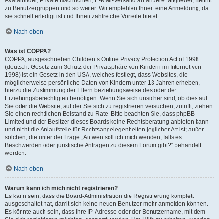
Avatarbilder, Private Nachrichten, E-Mail-Versand an andere Mitglieder, Beitritt
zu Benutzergruppen und so weiter. Wir empfehlen Ihnen eine Anmeldung, da
sie schnell erledigt ist und Ihnen zahlreiche Vorteile bietet.
Nach oben
Was ist COPPA?
COPPA, ausgeschrieben Children’s Online Privacy Protection Act of 1998
(deutsch: Gesetz zum Schutz der Privatsphäre von Kindern im Internet von
1998) ist ein Gesetz in den USA, welches festlegt, dass Websites, die
möglicherweise persönliche Daten von Kindern unter 13 Jahren erheben,
hierzu die Zustimmung der Eltern beziehungsweise des oder der
Erziehungsberechtigten benötigen. Wenn Sie sich unsicher sind, ob dies auf
Sie oder die Website, auf der Sie sich zu registrieren versuchen, zutrifft, ziehen
Sie einen rechtlichen Beistand zu Rate. Bitte beachten Sie, dass phpBB
Limited und der Besitzer dieses Boards keine Rechtsberatung anbieten kann
und nicht die Anlaufstelle für Rechtsangelegenheiten jeglicher Art ist; außer
solchen, die unter der Frage „An wen soll ich mich wenden, falls es
Beschwerden oder juristische Anfragen zu diesem Forum gibt?“ behandelt
werden.
Nach oben
Warum kann ich mich nicht registrieren?
Es kann sein, dass die Board-Administration die Registrierung komplett
ausgeschaltet hat, damit sich keine neuen Benutzer mehr anmelden können.
Es könnte auch sein, dass Ihre IP-Adresse oder der Benutzername, mit dem