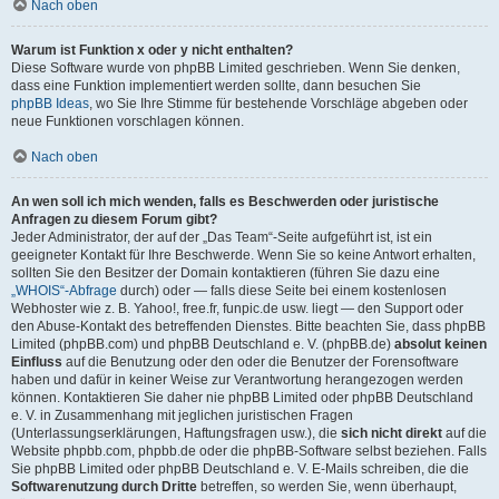
Nach oben
Warum ist Funktion x oder y nicht enthalten?
Diese Software wurde von phpBB Limited geschrieben. Wenn Sie denken,
dass eine Funktion implementiert werden sollte, dann besuchen Sie
phpBB Ideas
, wo Sie Ihre Stimme für bestehende Vorschläge abgeben oder
neue Funktionen vorschlagen können.
Nach oben
An wen soll ich mich wenden, falls es Beschwerden oder juristische
Anfragen zu diesem Forum gibt?
Jeder Administrator, der auf der „Das Team“-Seite aufgeführt ist, ist ein
geeigneter Kontakt für Ihre Beschwerde. Wenn Sie so keine Antwort erhalten,
sollten Sie den Besitzer der Domain kontaktieren (führen Sie dazu eine
„WHOIS“-Abfrage
durch) oder — falls diese Seite bei einem kostenlosen
Webhoster wie z. B. Yahoo!, free.fr, funpic.de usw. liegt — den Support oder
den Abuse-Kontakt des betreffenden Dienstes. Bitte beachten Sie, dass phpBB
Limited (phpBB.com) und phpBB Deutschland e. V. (phpBB.de)
absolut keinen
Einfluss
auf die Benutzung oder den oder die Benutzer der Forensoftware
haben und dafür in keiner Weise zur Verantwortung herangezogen werden
können. Kontaktieren Sie daher nie phpBB Limited oder phpBB Deutschland
e. V. in Zusammenhang mit jeglichen juristischen Fragen
(Unterlassungserklärungen, Haftungsfragen usw.), die
sich nicht direkt
auf die
Website phpbb.com, phpbb.de oder die phpBB-Software selbst beziehen. Falls
Sie phpBB Limited oder phpBB Deutschland e. V. E-Mails schreiben, die die
Softwarenutzung durch Dritte
betreffen, so werden Sie, wenn überhaupt,